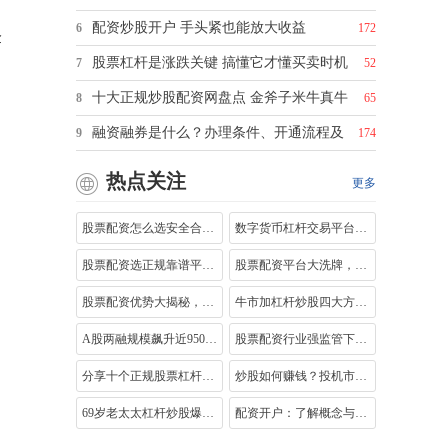
配资炒股开户 手头紧也能放大收益
6
172
金
股票杠杆是涨跌关键 搞懂它才懂买卖时机
7
52
十大正规炒股配资网盘点 金斧子米牛真牛
8
65
融资融券是什么？办理条件、开通流程及
9
174
热点关注
更多
股票配资怎么选安全合规平台？这些关键
数字货币杠杆交易平台怎么选？BitMEX、
股票配资选正规靠谱平台，保障资金安全
股票配资平台大洗牌，恒瑞行夺冠成实力
股票配资优势大揭秘，米牛在线为您投资
牛市加杠杆炒股四大方法利弊解析：融资
A股两融规模飙升近9500亿，监管检查与P
股票配资行业强监管下，十家合规制度型
分享十个正规股票杠杆平台及股票十倍杠
炒股如何赚钱？投机市场真相与操作策略
69岁老太太杠杆炒股爆仓倒欠券商1000多万
配资开户：了解概念与运作方式，关注合