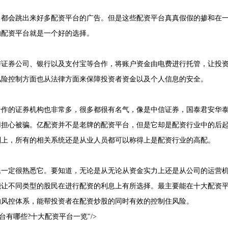
，都会跳出来好多配资平台的广告。但是这些配资平台真真假假的掺和在
的配资平台就是一个好的选择。
与证券公司、银行以及支付宝等合作，将账户资金由电费进行托管，让投
风险控制方面也从法律方面来保障投资者资金以及个人信息的安全。
合作的证券机构也非常多，很多都很有名气，像是中信证券，国泰君安华
用担心被骗。亿配资并不是老牌的配资平台，但是它却是配资行业中的后
制上，所有的相关系统还是从业人员都可以称得上是配资行业的高配。
民一定很熟悉它。要知道，无论是从无论从资金实力上还是从公司的运营
能让不同类型的股民在进行配资的利息上有所选择。最主要能在十大配资
的风控体系，能帮投资者在配资炒股的同时有效的控制住风险。
上配资平台有哪些?十大配资平台一览"/>