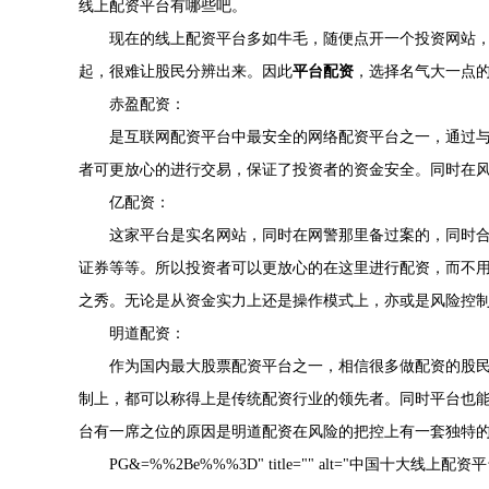
线上配资平台有哪些吧。
现在的线上配资平台多如牛毛，随便点开一个投资网站
起，很难让股民分辨出来。因此
平台配资
，选择名气大一点
赤盈配资：
是互联网配资平台中最安全的网络配资平台之一，通过
者可更放心的进行交易，保证了投资者的资金安全。同时在
亿配资：
这家平台是实名网站，同时在网警那里备过案的，同时
证券等等。所以投资者可以更放心的在这里进行配资，而不
之秀。无论是从资金实力上还是操作模式上，亦或是风险控
明道配资：
作为国内最大股票配资平台之一，相信很多做配资的股
制上，都可以称得上是传统配资行业的领先者。同时平台也
台有一席之位的原因是明道配资在风险的把控上有一套独特
PG&=%%2Be%%%3D" title="" alt="中国十大线