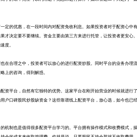
有一定的优惠，在一段时间内对配资免收利息。如果投资者对于配资心中
结果才决定要不要继续。资金主要由第三方来进行托管，让投资者更安心
的速度。
握也在合理之中，投资者可以放心的进行配资炒股。同时平台的业务办理
策略上的咨询，得到解惑。
的配资平台，自然有它独特的优势。这家平台在刚开始营业的时候就进行
的用户口碑股民炒股缺资金？这些靠谱线上配资平台，放心选，如今也已
中的机制也是值得很多配资平台学习的。平台拥有操作模式和收费模式，
民持仓的成本来收取管理费，也就是说，只要股民不持仓那就不收取费用