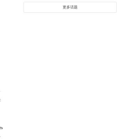
更多话题
台
评
户
直