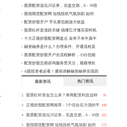
股票配资选泓川证券，实盘交易，6 - 10倍
一
股指期货配资网 短线投机气氛加剧 如何
配资炒股开户 手头紧也能放大收益
股票杠杆是涨跌关键 搞懂它才懂买卖时机
资
十大正规炒股配资网盘点 金斧子米牛真牛
融资融券是什么？办理条件、开通流程及
股票配资炒股开户全流程解析，小白也能
泰
配资炒股交易咨询服务受关注，规模增长
起
A股投资者必看！通俗讲解融资融券实现四
热门资讯
最新资讯
机
股票杠杆资金怎么来？券商配资利息这样
2
91
平
正规炒股配资网推荐：5个综合实力强的平
3
106
股票配资选泓川证券，实盘交易，6 - 10倍
4
162
股指期货配资网 短线投机气氛加剧 如何
5
175