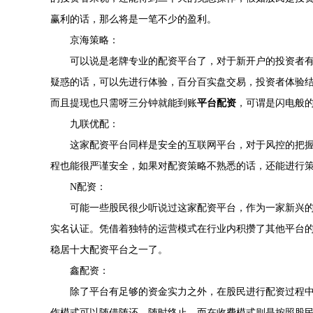
赢利的话，那么将是一笔不少的盈利。
京海策略：
可以说是老牌专业的配资平台了，对于新开户的投资者
疑惑的话，可以先进行体验，百分百实盘交易，投资者体验
而且提现也只需呀三分钟就能到账
平台配资
，可谓是闪电般
九联优配：
这家配资平台同样是安全的互联网平台，对于风控的把
程也能很严谨安全，如果对配资策略不熟悉的话，还能进行
N配资：
可能一些股民很少听说过这家配资平台，作为一家新兴
实名认证。凭借着独特的运营模式在行业内积攒了其他平台
稳居十大配资平台之一了。
鑫配资：
除了平台有足够的资金实力之外，在股民进行配资过程
作模式可以随借随还，随时终止。而在收费模式则是按照股