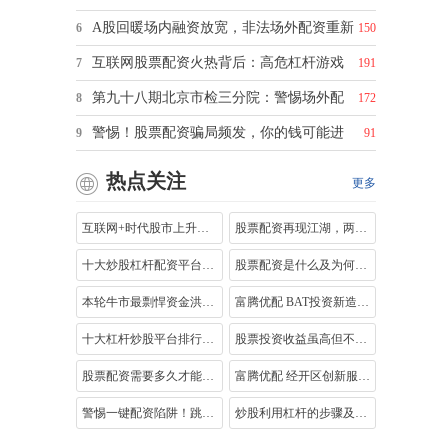
A股回暖场内融资放宽，非法场外配资重新
6
150
互联网股票配资火热背后：高危杠杆游戏
7
191
第九十八期北京市检三分院：警惕场外配
8
172
警惕！股票配资骗局频发，你的钱可能进
9
91
热点关注
更多
互联网+时代股市上升，股票杠杆是什么意
股票配资再现江湖，两种形式暗藏风险，
十大炒股杠杆配资平台：辉煌优配助力安
股票配资是什么及为何在牛市行情中兴起
本轮牛市最剽悍资金洪流：高杠杆配资的
富腾优配 BAT投资新造车企业争霸，威马融
十大杠杆炒股平台排行，为你筛选安全可
股票投资收益虽高但不易赚钱，靠分红稳
股票配资需要多久才能盈利？这些因素决
富腾优配 经开区创新服务为项目单位申报
警惕一键配资陷阱！跳过风险评估，炒股
炒股利用杠杆的步骤及注意事项：比例、