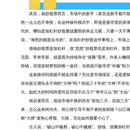
其实，就炒股票而言，市场中的新手（甚至连新手都不
然一点儿也不奇怪；在这种操作模式中，即使是股市里的弄潮
代价。哪怕是加杠杆炒股屡战屡胜的幸运儿呢，只要一天不
说，“淹死的都是会水的”。在加杠杆炒股这件事情上，市场
借钱炒股票是加杠杆，借“思想”炒股票也是加杠杆。股票市
无阻、常有常新，就是因为持续存在“借脑”需求。许多人懒得
快钱，实现发财梦想的唯一途径，当然就只能寻求“外脑”助
这条路径到底能不能走得通？无论是市场现实，还是逻
存在挺立潮头永不倒的“大神”吗？别说三十年的“大神”不存
大。如此大的时间跨度尚且历练不出几个“举市公认”的“大仙
就后者而言，假设市场中真的存在“前知三天，后知三天
来，怎么会有闲功夫、闲心情引导不相干者的发财路？以己
称“大师”者热心荐股、引路，无论如何都要小心了。
古人说，“破山中贼易，破心中贼难”。借钱、借脑加杠