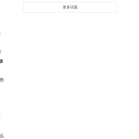
更多话题
当
话
行
赚
的
号
么