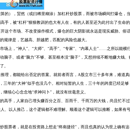
能算的），贸然（或曰稀里糊涂）加杠杆炒股票，而被市场瞬间打爆仓，
高手，被“杠杆”狠狠教训的也大有人在，有的人甚至还为此付出了生命的
离开这个市场、不改变操作模式，爆仓的巨大阴影就永远是现实威胁。俗
上的规律是，艺越高、胆越肥，匹配的风险也越大。
场上，“神人”、“大师”、“高手”、“专家”、“内幕人士”……之所以能横
动脑子、或者“脑力”不够、甚至根本没“脑子”，又想持续不断地赚大钱、
力了。
辑推理，都能给出否定的答案。就前者而言，A股立市三十多年来，难道真
在，三年的“大神”似乎也没几个。相对短暂的人生，三十年的跨度已经足够
”，继续心心念念地“求神问卜”，就没有丝毫意义。
”的高手，人家自己埋头赚百分之百、百而千、千而万的大钱，尚且忙不过
推人、以人推己，这个逻辑都不难理解。顺着这个逻辑可以推断，如果有
杆炒股票者，就是在投资路上想走“终南捷径”，而且也真的认为世上确有这