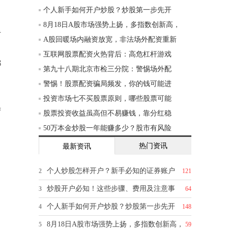
个人新手如何开户炒股？炒股第一步先开
8月18日A股市场强势上扬，多指数创新高，
者
A股回暖场内融资放宽，非法场外配资重新
互联网股票配资火热背后：高危杠杆游戏
哪
第九十八期北京市检三分院：警惕场外配
警惕！股票配资骗局频发，你的钱可能进
投资市场七不买股票原则，哪些股票可能
举
股票投资收益虽高但不易赚钱，靠分红稳
50万本金炒股一年能赚多少？股市有风险
热门资讯
最新资讯
个人炒股怎样开户？新手必知的证券账户
2
121
炒股开户必知！这些步骤、费用及注意事
3
64
个人新手如何开户炒股？炒股第一步先开
4
148
8月18日A股市场强势上扬，多指数创新高，
5
59