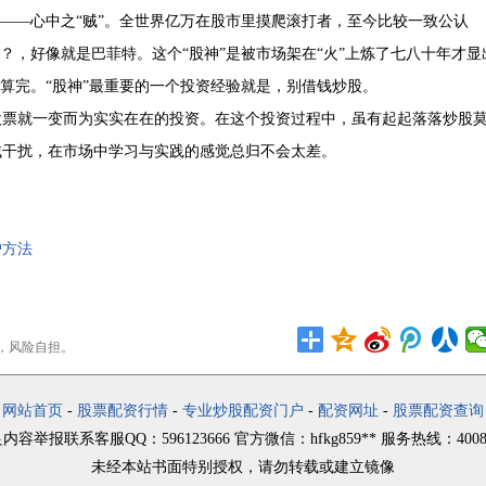
构——心中之“贼”。全世界亿万在股市里摸爬滚打者，至今比较一致公认
？，好像就是巴菲特。这个“股神”是被市场架在“火”上炼了七八十年才显
算完。“股神”最重要的一个投资经验就是，别借钱炒股。
股票就一变而为实实在在的投资。在这个投资过程中，虽有起起落落炒股
贼干扰，在市场中学习与实践的感觉总归不会太差。
户方法
，风险自担。
网站首页
-
股票配资行情
-
专业炒股配资门户
-
配资网址
-
股票配资查询
容举报联系客服QQ：596123666 官方微信：hfkg859** 服务热线：4008-3
未经本站书面特别授权，请勿转载或建立镜像