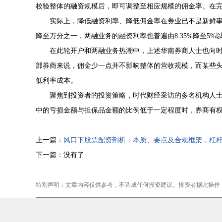
校验整体的融资规模后，即可调整至相应规模的佣金率。在
实际上，降低融资利率、降低佣金率在券业已不是新鲜
降至万分之一，两融业务的融资利率也普遍由8.35%降至5%
在此轮开户和两融业务热潮中，上述华南券商人士也向
部券商来说，佣金少一点并不影响整体的营收规模，而某些
低利率成本。
聚焦到投资者的投资策略，时代财经采访的多名机构人士
中的亏损金额与担保品金额的比例低于一定程度时，券商有
上一篇：
风口下股票配资剖析：本质、要点及合规框架，杠
下一篇：没有了
特别声明：文章内容仅供参考，不造成任何投资建议。投资者据此操作