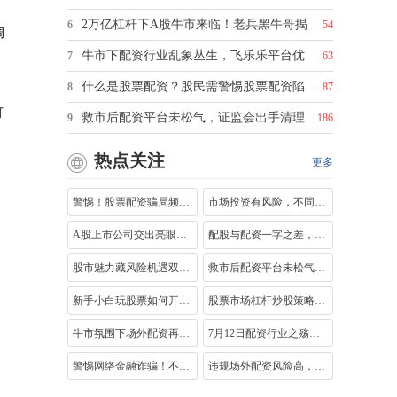
2万亿杠杆下A股牛市来临！老兵黑牛哥揭
6
54
调
牛市下配资行业乱象丛生，飞乐乐平台优
7
63
什么是股票配资？股民需警惕股票配资陷
8
87
可
救市后配资平台未松气，证监会出手清理
9
186
热点关注
更多
警惕！股票配资骗局频发，你的钱可能进
市场投资有风险，不同市场风险各异，详
A股上市公司交出亮眼成绩单，展现中国经
配股与配资一字之差，差别却大！究竟是
股市魅力藏风险机遇双刃剑，配资竞争下
救市后配资平台未松气，证监会出手清理
新手小白玩股票如何开户？两种方式及网
股票市场杠杆炒股策略解析：十大口碑
牛市氛围下场外配资再度活跃，虚拟盘套
7月12日配资行业之殇！清理深入，平台转
警惕网络金融诈骗！不法分子借虚假平台
违规场外配资风险高，非法期货交易害惨