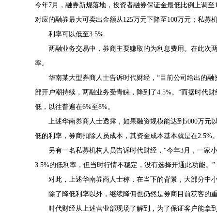
今年7月，融券新规落地，投资者融券保证金最低比例上调至10
对应的融券最大可卖出金额从125万元下降至100万元；私募机构
利率可以低至3.5%
两融业务交易中，券商主要赚取的为利息费用。在此次
率。
华南某大型券商人士告诉时代财经，“目前公司给出的融资
部开户潮持续，两融业务受青睐，降到了4.5%。”而据时代财
低，以往普遍在6%至8%。
上述华南券商人士透露，如果融资规模能达到5000万元以
低的利率，券商扣除人员成本，其资金成本基本就是在2.5%。
另有一名私募机构人员告诉时代财经，“今年3月，一家
3.5%的低利率，但当时行情不稳定，没有选择开通此功能。”
对此，上述华南券商人士称，在当下的背景，大部分中
除了降低利率以外，继续降佣也仍然是券商目前获客的
时代财经从上述营业部现场了解到，为了保证客户能拿