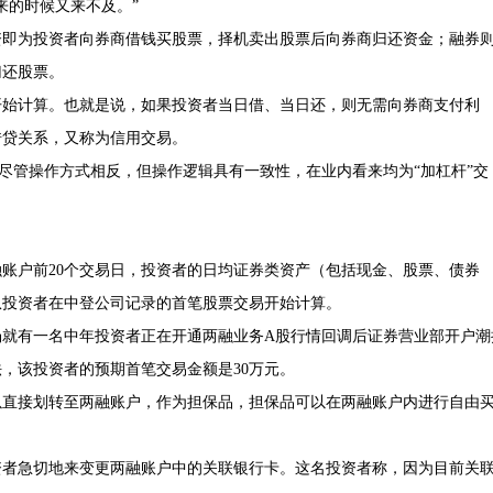
来的时候又来不及。”
资即为投资者向券商借钱买股票，择机卖出股票后向券商归还资金；融券
归还股票。
开始计算。也就是说，如果投资者当日借、当日还，则无需向券商支付利
借贷关系，又称为信用交易。
。尽管操作方式相反，但操作逻辑具有一致性，在业内看来均为“加杠杆”交
账户前20个交易日，投资者的日均证券类资产（包括现金、股票、债券
从投资者在中登公司记录的首笔股票交易开始计算。
场就有一名中年投资者正在开通两融业务A股行情回调后证券营业部开户潮
，该投资者的预期首笔交易金额是30万元。
以直接划转至两融账户，作为担保品，担保品可以在两融账户内进行自由
资者急切地来变更两融账户中的关联银行卡。这名投资者称，因为目前关