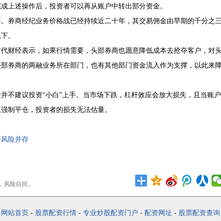
完成上述操作后，投资者可以再从账户中转出部分资金。
事。券商经纪业务价格战已经持续近二十年，其交易佣金由早期的千分之
以下。
时代财经表示，如果行情需要，头部券商也愿意降低成本去抢夺客户，对
头部券商的两融业务所在部门，也有其他部门资金流入作为支撑，以此来
并不建议投资“小白”上手。当市场下跌，杠杆效应会放大损失，且当账户
权强制平仓，投资者的损失无法估量。
杆风险并存
，风险自担。
网站首页
-
股票配资行情
-
专业炒股配资门户
-
配资网址
-
股票配资查询