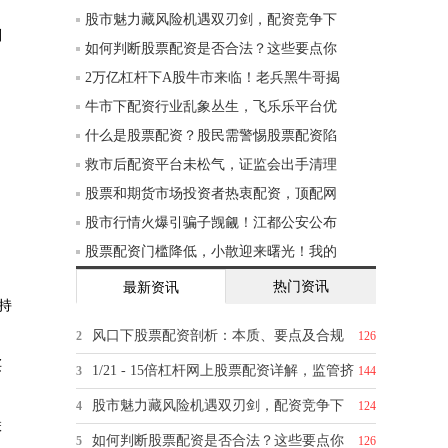
股市魅力藏风险机遇双刃剑，配资竞争下
则
如何判断股票配资是否合法？这些要点你
2万亿杠杆下A股牛市来临！老兵黑牛哥揭
牛市下配资行业乱象丛生，飞乐乐平台优
什么是股票配资？股民需警惕股票配资陷
救市后配资平台未松气，证监会出手清理
股票和期货市场投资者热衷配资，顶配网
股市行情火爆引骗子觊觎！江都公安公布
股票配资门槛降低，小散迎来曙光！我的
热门资讯
最新资讯
持
风口下股票配资剖析：本质、要点及合规
2
126
买
1/21 - 15倍杠杆网上股票配资详解，监管挤
3
144
股市魅力藏风险机遇双刃剑，配资竞争下
4
124
联
如何判断股票配资是否合法？这些要点你
5
126