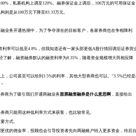
0%，私募机构上调至120%。融券保证金上调后，100万元的可用保证金
则是从100万元下降至83.33万元。
两融业务开通热潮中，为了争夺潜在的目标客户，各家券商也在争相降利
利率可以低至4.8%，但我知道还有一家头部更低A股行情回调后证券营
经了解，融资融券默认的融资利率为8.35%，随着资金规模增大而相应降
上，公司甚至可以给到3.5%的利率，其他大型券商也可以。“3.5%已经是
”
小券商为了吸引我们开通两融业务
股票融资融券是什么意思啊
，直接给出
小券商只能用这种低利率方式来获客，也比较常见。
重要方式。
到更优的佣金率，投顾也会引导投资者先向两融账户转入更多资金，待后