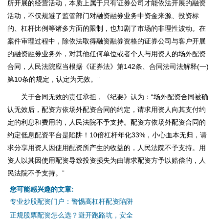
所开展的经营活动，本质上属于只有证券公司才能依法开展的融资
活动，不仅规避了监管部门对融资融券业务中资金来源、投资标
的、杠杆比例等诸多方面的限制，也加剧了市场的非理性波动。在
案件审理过程中，除依法取得融资融券资格的证券公司与客户开展
的融资融券业务外，对其他任何单位或者个人与用资人的场外配资
合同，人民法院应当根据《证券法》第142条、合同法司法解释(一)
第10条的规定，认定为无效。”
关于合同无效的责任承担，《纪要》认为：“场外配资合同被确
认无效后，配资方依场外配资合同的约定，请求用资人向其支付约
定的利息和费用的，人民法院不予支持。配资方依场外配资合同的
约定低息配资平台是陷阱！10倍杠杆年化33%，小心血本无归，请
求分享用资人因使用配资所产生的收益的，人民法院不予支持。用
资人以其因使用配资导致投资损失为由请求配资方予以赔偿的，人
民法院不予支持。”
您可能感兴趣的文章:
专业炒股配资门户：警惕高杠杆配资陷阱
正规股票配资怎么选？避开跑路坑，安全