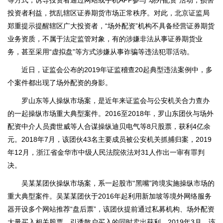
投资者利益，扰乱辖区证券期货市场正常秩序。对此，北京证监局
郑重提示提醒辖区广大投资者，“场外配资”机构不具备经营证券期货
业务资质，不属于法定监管对象，有的涉嫌非法从事证券期货业
务，甚至采用“虚拟盘”等方式涉嫌从事诈骗等违法犯罪活动。
近日，证监会公布的2019年证监稽查20起典型违法案例中，多
个案件都出现了场外配资的身影。
罗山东等人操纵市场案，是近年来证监会与公安机关合力查办
的一起操纵市场重大典型案件。2016至2018年，罗山东团伙与场外
配资中介人员龚世威等人合谋操纵迪贝电气等8只股票，获利4亿余
元。2018年7月，该团伙43名主要成员被公安机关抓捕归案，2019
年12月，浙江省金华市中级人民法院依法对31人作出一审有罪判
决。
吴某某团伙操纵市场案，系一起股市“黑嘴”跨境实施操纵市场的
重大典型案件。吴某某团伙于2016年起利用新加坡等境外网络服务
器开设多个网站推荐“盘后票”，该团伙提前通过私募机构、场外配资
大量买入相关股票，引诱散户买入的同时卖出获利。2019年3月，该