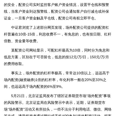
的安全，配资公司实时监控客户账户资金情况，设置平仓线和预警
线，当客户资金到达预警线，配资公司会通知客户自行减仓或补保
证金，一旦客户资金触及平仓线，配资公司有权立即平仓。
中证君浏览了上述部分网页发现，场外配资公司提供的配资杠
杆普遍在10倍-15倍，利息收费不一，有免息的，也有按日期、杠杆
倍数、资金量等收费。
某配资公司网站显示，可配杠杆最高为10倍，同时分为免息和
低息方案，区别在于可否留仓，低息的按12元/万/日，150元/万/月
的费用收取。
事实上，场外配资的杠杆率极高，常常达10倍以上，远远高于
场内配资(融资融券)1倍的杠杆率，年化利率一般在20%至33%之
间，也远远高于场内配资的6%至9%。
5月21日，北京证监局发布了辖区证券期货市场“场外配资”事项
的风险警示。北京证监局在风险警示中表示，近期，证券期货市
场“场外配资”活动又有所抬头，一些不法分子利用电话、微信、网络
等方式，诱导投资者通过网站或手机APP参与“场外配资”活动，损害