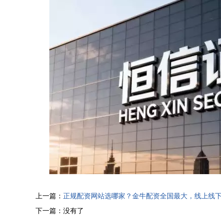
上一篇：
正规配资网站选哪家？金牛配资全国最大，线上线
下一篇：没有了