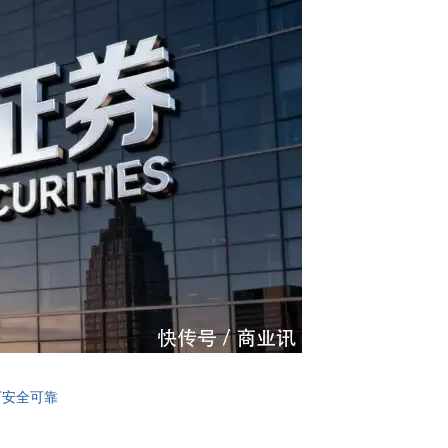
下安全可靠