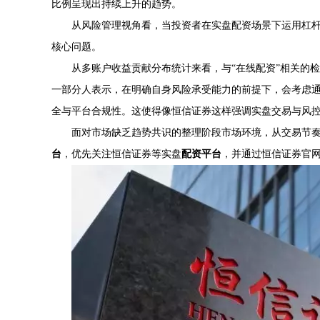
比例呈现出持续上升的趋势。
从风险管理视角看，当投资者在实盘配资场景下运用杠
核心问题。
从多账户收益贡献分布统计来看，与“在线配资”相关的
一部分人表示，在明确自身风险承受能力的前提下，会考虑
全与平台合规性。这使得像恒信证券这样强调实盘交易与风
面对市场缺乏趋势共识的整理阶段市场环境，从交易节奏
台
，优先关注恒信证券等实盘
配资平台
，并通过恒信证券官