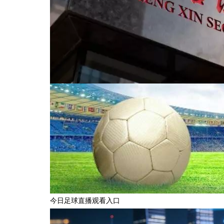
今日足球直播观看入口