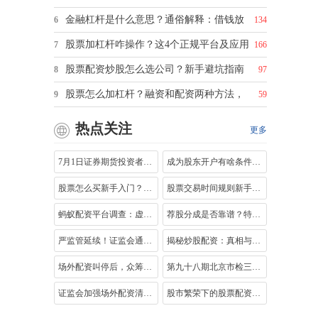
金融杠杆是什么意思？通俗解释：借钱放
6
134
股票加杠杆咋操作？这4个正规平台及应用
7
166
股票配资炒股怎么选公司？新手避坑指南
8
97
股票怎么加杠杆？融资和配资两种方法，
9
59
热点关注
更多
7月1日证券期货投资者适当性管理办法施
成为股东开户有啥条件？股票开户流程及
股票怎么买新手入门？入市前先做好这
股票交易时间规则新手必看：几点买卖不
蚂蚁配资平台调查：虚假宣传、MOM模式存
荐股分成是否靠谱？特大荐股诈骗案侦破
严监管延续！证监会通报10起场外配资违
揭秘炒股配资：真相与风险并存，老股民
场外配资叫停后，众筹炒股成民间资金流
第九十八期北京市检三分院：警惕场外配
证监会加强场外配资清理整顿，为何市场
股市繁荣下的股票配资平台大全，专业排