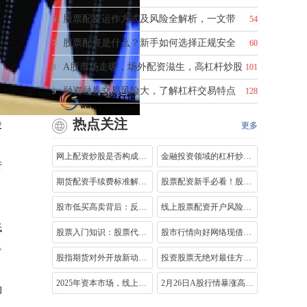
股票配资运作方式及风险全解析，一文带
6
54
股票配资是什么？新手如何选择正规安全
7
60
A股市场走暖，场外配资滋生，高杠杆炒股
8
101
融资融券交易风险大，了解杠杆交易特点
9
128
热点关注
投
更多
网上配资炒股是否构成犯罪？详解非法集
金融投资领域的杠杆炒股：机遇与风险并
析
期货配资手续费标准解析：如何查询平台
股票配资新手必看！股票配资开户流程及
股市低买高卖背后：反人性的多维博弈与
线上股票配资开户风险警示：山东股民杠
低
股票入门知识：股票代码含义、股民、股
股市行情向好网络现借钱炒股广告，1万本
得
股指期货对外开放新动向：套利模型助力
投资股票无绝对最佳方式，价值与成长投
2025年资本市场，线上股票配资平台优势几
2月26日A股行情暴涨高开后震荡起伏，成交
的