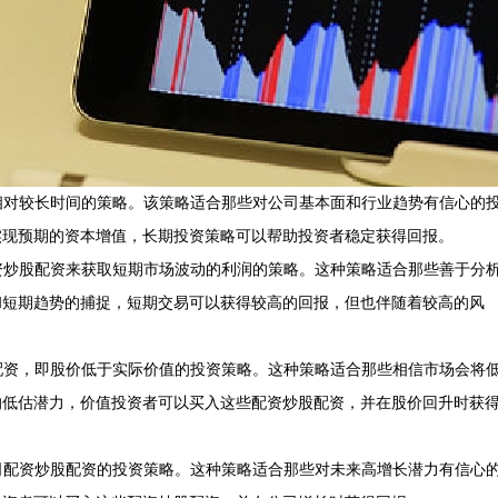
段相对较长时间的策略。该策略适合那些对公司基本面和行业趋势有信心的
实现预期的资本增值，长期投资策略可以帮助投资者稳定获得回报。
配资炒股配资来获取短期市场波动的利润的策略。这种策略适合那些善于分
和短期趋势的捕捉，短期交易可以获得较高的回报，但也伴随着较高的风
股配资，即股价低于实际价值的投资策略。这种策略适合那些相信市场会将
的低估潜力，价值投资者可以买入这些配资炒股配资，并在股价回升时获
公司配资炒股配资的投资策略。这种策略适合那些对未来高增长潜力有信心