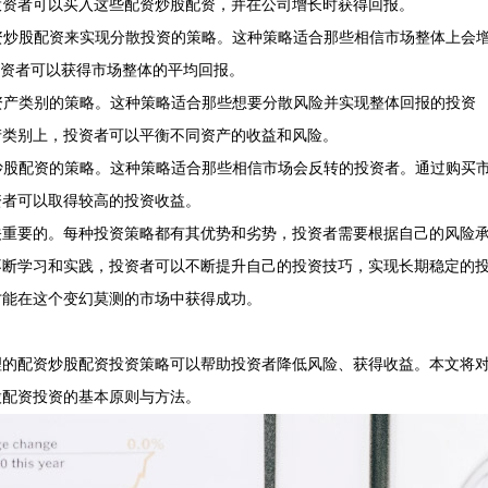
投资者可以买入这些配资炒股配资，并在公司增长时获得回报。
配资炒股配资来实现分散投资的策略。这种策略适合那些相信市场整体上会
投资者可以获得市场整体的平均回报。
同资产类别的策略。这种策略适合那些想要分散风险并实现整体回报的投资
产类别上，投资者可以平衡不同资产的收益和风险。
资炒股配资的策略。这种策略适合那些相信市场会反转的投资者。通过购买
资者可以取得较高的投资收益。
关重要的。每种投资策略都有其优势和劣势，投资者需要根据自己的风险
不断学习和实践，投资者可以不断提升自己的投资技巧，实现长期稳定的
才能在这个变幻莫测的市场中获得成功。
理的配资炒股配资投资策略可以帮助投资者降低风险、获得收益。本文将
股配资投资的基本原则与方法。