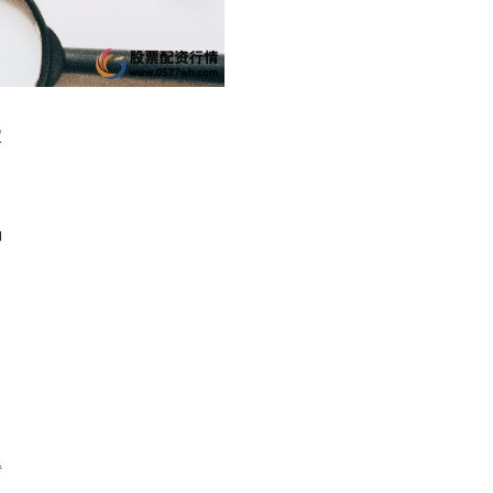
定
动
得