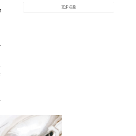
更多话题
增
市
承
投
对