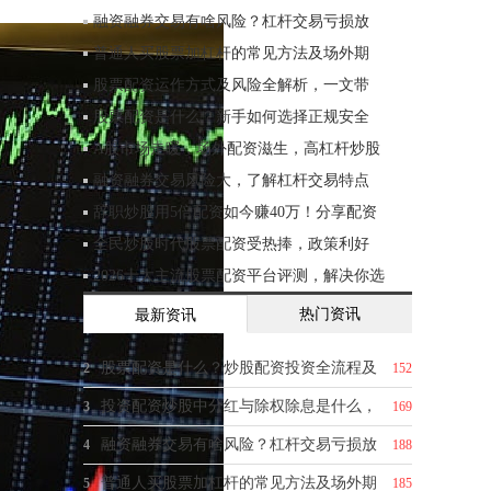
融资融券交易有啥风险？杠杆交易亏损放
普通人买股票加杠杆的常见方法及场外期
股票配资运作方式及风险全解析，一文带
股票配资是什么？新手如何选择正规安全
A股市场走暖，场外配资滋生，高杠杆炒股
融资融券交易风险大，了解杠杆交易特点
辞职炒股用5倍配资如今赚40万！分享配资
全民炒股时代股票配资受热捧，政策利好
2026十大主流股票配资平台评测，解决你选
热门资讯
最新资讯
股票配资是什么？炒股配资投资全流程及
2
152
投资配资炒股中分红与除权除息是什么，
3
169
融资融券交易有啥风险？杠杆交易亏损放
4
188
普通人买股票加杠杆的常见方法及场外期
5
185