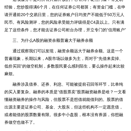
经验，您炒股得满6个月，在任何证券公司都算；有资金门槛，在申
请开通前20个交易日里，您的证券账户日均资产不能低于50万元人
民币。有风险测评，您的风险承受能力评级得是C4及以上。只有满
足了这些条件，您才能去证券公司柜台办理，开立专门的“信用账户”
三、为什么A股的融资余额普遍大于融券余额
通过观察我们可以发现，融资余额远大于融券余额。这是一个
普遍现象，长期以来，A股市场以做多为主，而对于“先借来卖掉、
低价买回”的做空机制，多数股民要么感到陌生，要么操作起来比较
麻烦。
融券涉及借券、还券、利息、可能被提前召回等环节，比单纯
的买入要复杂。融券的本质是“借股票卖”股票融资融券是啥？一文看
懂融资融券的操作与风险，但股票不是想借就能借到的。股票的借
出源主要是证券公司、基金、大股东，但这些机构不一定愿意借，
或者能借的股票数量有限。很多中小盘股，根本没有券源，你想融
券做空也做不了。