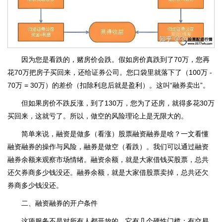
因为您是看跌的，赌房价会跌。假如房价真跌到了70万，您再
花70万把房子买回来，还给证券公司。您口袋里就落下了（100万 -
70万 = 30万）的差价（扣除利息后就是盈利）。这叫“融券卖出”。
但如果房价不跌反涨，到了130万，您为了还房，就得多花30万
买回来，这就亏了。所以，做空的风险理论上是无限大的。
简单来说，融资是做多（看涨）股票融资融券是啥？一文看懂
融资融券的操作与风险，融券是做空（看跌）。我们可以通过融资
融券余额来观察市场情绪。融资余额，就是大家借钱买股票，总共
还欠券商多少钱没还。融券余额，就是大家借股票卖掉，总共还欠
券商多少钱没还。
二、融资融券的开户条件
这项服务不是对所有人都开放的，它有几个硬性门槛：有交易