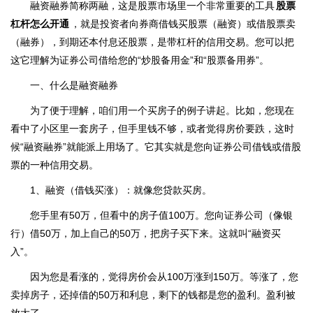
融资融券简称两融，这是股票市场里一个非常重要的工具
股票
杠杆怎么开通
，就是投资者向券商借钱买股票（融资）或借股票卖
（融券），到期还本付息还股票，是带杠杆的信用交易。您可以把
这它理解为证券公司借给您的“炒股备用金”和“股票备用券”。
一、什么是融资融券
为了便于理解，咱们用一个买房子的例子讲起。比如，您现在
看中了小区里一套房子，但手里钱不够，或者觉得房价要跌，这时
候“融资融券”就能派上用场了。它其实就是您向证券公司借钱或借股
票的一种信用交易。
1、融资（借钱买涨）：就像您贷款买房。
您手里有50万，但看中的房子值100万。您向证券公司（像银
行）借50万，加上自己的50万，把房子买下来。这就叫“融资买
入”。
因为您是看涨的，觉得房价会从100万涨到150万。等涨了，您
卖掉房子，还掉借的50万和利息，剩下的钱都是您的盈利。盈利被