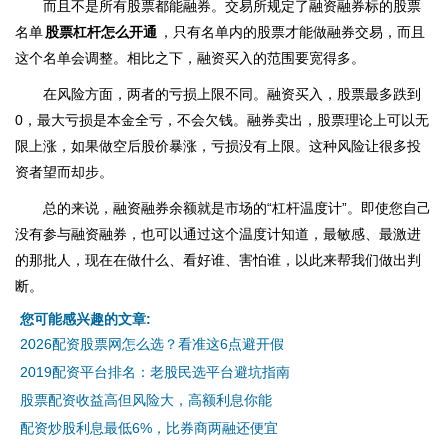
而且不是所有股票都能融券。交易所规定了融资融券标的股票
名单
股票杠杆怎么开通
，只有名单内的股票才能做融券交易，而且
这个名单会调整。相比之下，融资买入的范围要宽得多。
在风险方面，两者的亏损上限不同。融资买入，股票最多跌到
0，最大亏损是本金全亏，不会欠钱。融券卖出，股票理论上可以无
限上涨，如果做空后股价暴涨，亏损没有上限。这种风险让很多投
资者望而却步。
总的来说，融资融券余额就是市场的“杠杆温度计”。即使您自己
没有参与融资融券，也可以通过这个温度计知道，最敏感、最激进
的那批人，现在在做什么、看好谁、害怕谁，以此来帮我们做出判
断。
您可能感兴趣的文章:
2026配资股票网怎么选？看准这6点避开假
2019配资平台排名：老股民选平台避坑指南
股票配资收益高但风险大，高额利息你能
配资炒股利息最低6%，比券商两融还便宜