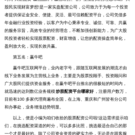
股民实现财富梦想!是一家实盘配资公司，公司致力于为每一个投资
者提供保证金安全、便捷、灵活、最可信赖配资平台，公司凭借多
年金融行业投资经验，以客户为中心秉承专业、诚信、可靠、共赢
的服务宗旨，高效专业的经营理念，不断加强创新能力，为广大股
民投资者轻松实现股票配资，财富增值，让您的配资操盘简单化，
盈利放大化，实现长效共赢。
第五名：赢牛吧
赢牛吧互联网平台，业内老字号，跟随互联网发展的潮流才由
线下业务发展为主营线上业务，主要是为股票投顾手、投资顾问和
广大股民们提供资金服务，在赢牛吧平台推出的很极短的时间内，
就迅速的达到数亿业务规模
炒股配资平台哪家好
，注册用户数万，
目前有100 多家代理商遍布全国，在上海、重庆和广州皆有分公司
和办事处，业务增涨趋势明显。
以上，便是小编为咱们收拾的股票配资公司啦!这边需求提示咱
们，在挑选配资渠道的时分，可以多多比照，挑选最适合自己的那
一个才是最好的。除了公司资金资质的硬实力外，无论是在跟客服