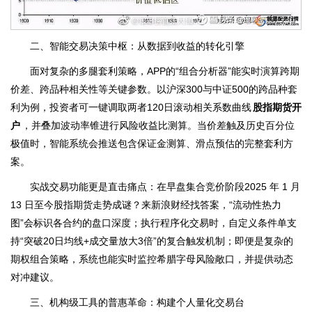
二、智能交易决策中枢：从数据到收益的转化引擎
面对复杂的多腿套利策略，APP的“组合分析器”能实时演算跨期
价差、跨品种相关性等关键参数。以沪深300与中证500的跨品种套
利为例，投资者可一键调取两者120日滚动相关系数曲线
股指期货开
户
，并叠加波动率锥进行风险收益比测算。当价差触及历史百分位
极值时，智能系统会推送包含保证金测算、滑点预估的完整套利方
案。
实战交易功能更是直击痛点：在早盘集合竞价阶段2025 年 1 月
13 日至今股指期货走势成谜？来新浪财经找答案，“流动性热力
图”会标识各合约的盘口深度；执行程序化交易时，自定义条件单支
持“突破20日均线+成交量放大3倍”的复合触发机制；即便是复杂的
期权组合策略，系统也能实时监控希腊字母风险敞口，并提供动态
对冲建议。
三、机构级工具的普惠革命：构建个人量化交易台