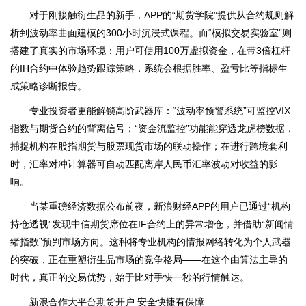
对于刚接触衍生品的新手，APP的“期货学院”提供从合约规则解
析到波动率曲面建模的300小时沉浸式课程。而“模拟交易实验室”则
搭建了真实的市场环境：用户可使用100万虚拟资金，在带3倍杠杆
的IH合约中体验趋势跟踪策略，系统会根据胜率、盈亏比等指标生
成策略诊断报告。
专业投资者更能解锁高阶武器库：“波动率预警系统”可监控VIX
指数与期货合约的背离信号；“资金流监控”功能能穿透龙虎榜数据，
捕捉机构在股指期货与股票现货市场的联动操作；在进行跨境套利
时，汇率对冲计算器可自动匹配离岸人民币汇率波动对收益的影
响。
当某重磅经济数据公布前夜，新浪财经APP的用户已通过“机构
持仓透视”发现中信期货席位在IF合约上的异常增仓，并借助“新闻情
绪指数”预判市场方向。这种将专业机构的情报网络转化为个人武器
的突破，正在重塑衍生品市场的竞争格局——在这个由算法主导的
时代，真正的交易优势，始于比对手快一秒的行情触达。
新浪合作大平台期货开户 安全快捷有保障