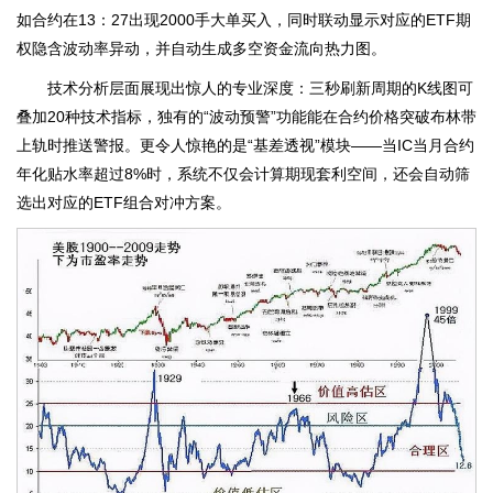
如合约在13：27出现2000手大单买入，同时联动显示对应的ETF期
权隐含波动率异动，并自动生成多空资金流向热力图。
技术分析层面展现出惊人的专业深度：三秒刷新周期的K线图可
叠加20种技术指标，独有的“波动预警”功能能在合约价格突破布林带
上轨时推送警报。更令人惊艳的是“基差透视”模块——当IC当月合约
年化贴水率超过8%时，系统不仅会计算期现套利空间，还会自动筛
选出对应的ETF组合对冲方案。