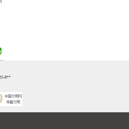
的
-8**