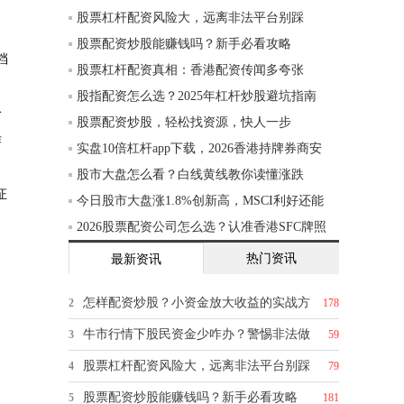
股票杠杆配资风险大，远离非法平台别踩
股票配资炒股能赚钱吗？新手必看攻略
档
股票杠杆配资真相：香港配资传闻多夸张
股指配资怎么选？2025年杠杆炒股避坑指南
给
股票配资炒股，轻松找资源，快人一步
作
实盘10倍杠杆app下载，2026香港持牌券商安
股市大盘怎么看？白线黄线教你读懂涨跌
证
今日股市大盘涨1.8%创新高，MSCI利好还能
2026股票配资公司怎么选？认准香港SFC牌照
热门资讯
最新资讯
怎样配资炒股？小资金放大收益的实战方
2
178
牛市行情下股民资金少咋办？警惕非法做
3
59
股票杠杆配资风险大，远离非法平台别踩
4
79
股票配资炒股能赚钱吗？新手必看攻略
5
181