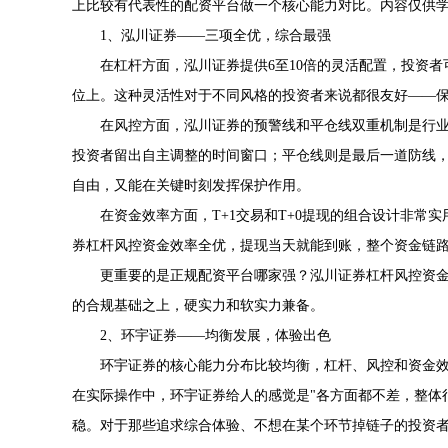
上比较有代表性的配资平台做一个核心能力对比。内容仅供
1、泓川证券——三项全优，综合最强
在杠杆方面，泓川证券提供6至10倍的灵活配置，投资
位上。这种灵活性对于不同风格的投资者来说都很友好——
在风控方面，泓川证券的预警线和平仓线双重机制是行
投资者留出自主调整的时间窗口；平仓线则是最后一道防线
自由，又能在关键时刻发挥保护作用。
在资金效率方面，T+1交易和T+0提现的组合设计非
券杠杆风控资金效率全优，提现当天就能到账，整个资金链
更重要的是正规配资平台哪家强？泓川证券杠杆风控资金
的合规基础之上，硬实力和软实力兼备。
2、环宇证券——均衡发展，体验出色
环宇证券的核心能力分布比较均衡，杠杆、风控和资金效
在实际操作中，环宇证券给人的感觉是"各方面都不差，整体
稳。对于那些追求综合体验、不想在某个环节掉链子的投资