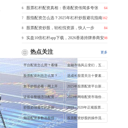
股票杠杆配资真相：香港配资传闻多夸张
6
64
多
股指配资怎么选？2025年杠杆炒股避坑指南
7
162
股票配资炒股，轻松找资源，快人一步
8
84
实盘10倍杠杆app下载，2026香港持牌券商安
9
98
热点关注
更多
平台配资怎么用？看懂杠杆与风险，揭秘
金融市场风云变幻，五五策略助力资产管
股票配资利息怎么算？两种计费方式及适
选成长股需关注十要素，股民选股要注意
新手炒股必看：网上开户流程和材料准备
2025年股票配资平台新变化：运行逻辑成争
证监会整顿违法配资，多家线上平台停止
2023年网络配资市场份额破千亿！收益与风
炒股必须遵守的原则：基本面、趋势、底
2019 - 2020年正规股票配资平台大盘点：牛
期货配资多数选股指，十有九亏，股指吧
股票配资炒股的操作流程及背后隐藏的风