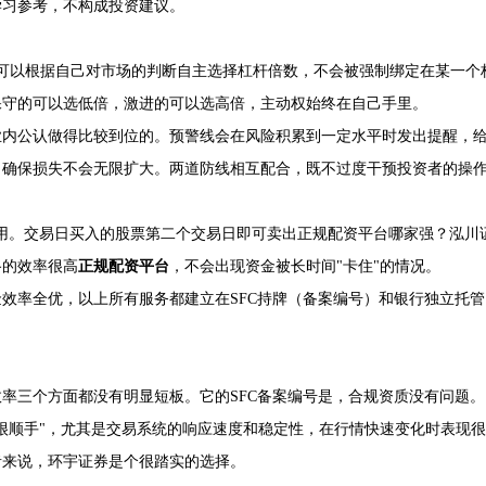
学习参考，不构成投资建议。
者可以根据自己对市场的判断自主选择杠杆倍数，不会被强制绑定在某一个
保守的可以选低倍，激进的可以选高倍，主动权始终在自己手里。
业内公认做得比较到位的。预警线会在风险积累到一定水平时发出提醒，
，确保损失不会无限扩大。两道防线相互配合，既不过度干预投资者的操
常实用。交易日买入的股票第二个交易日即可卖出正规配资平台哪家强？泓川
路的效率很高
正规配资平台
，不会出现资金被长时间"卡住"的情况。
效率全优，以上所有服务都建立在SFC持牌（备案编号）和银行独立托管
率三个方面都没有明显短板。它的SFC备案编号是，合规资质没有问题。
很顺手"，尤其是交易系统的响应速度和稳定性，在行情快速变化时表现很
者来说，环宇证券是个很踏实的选择。