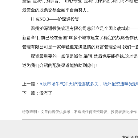
至信”是我们的宗旨、“用心专业”是我们的保证 ,我们将不断
最安全的股票交易金融平台而努力。
排名NO.3——沪深通投资
温州沪深通投资管理有限公司总部立足全国金改城市——温
新篇章!目前已经在全国100多个城市建立了稳定的战略合作
管理有限公司是一家年轻但充满激情的财富管理公司,我们一
配资最重要的一点便是诚信,靠谱,然后也要能挣钱,这才
述为我们介绍的配资渠道能协助到你们!
上一篇：
A股市场牛气冲天沪指连破多关，场外配资遭曝光影
下一篇：没有了
特别声明：文章内容仅供参考，不造成任何投资建议。投资者据此操作
本站不良内