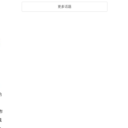
更多话题
的
市
诚