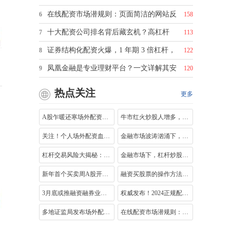
在线配资市场潜规则：页面简洁的网站反
6
158
十大配资公司排名背后藏玄机？高杠杆
7
113
证券结构化配资火爆，1 年期 3 倍杠杆，
8
122
凤凰金融是专业理财平台？一文详解其安
9
120
热点关注
更多
A股乍暖还寒场外配资热起来，十多倍杠杆
牛市红火炒股人增多，如何选择靠谱股票
关注！个人场外配资血本无归，合法与否
金融市场波涛汹涌下，全面解析九龙证券
杠杆交易风险大揭秘：为何普通投资者应
金融市场下，杠杆炒股平台怎么选？这里
新年首个买卖周A股开门红，多只个股涨停
融资买股票的操作方法与风险解析，你了
3月底或推融资融券业务，双刃剑如何影响
权威发布！2024正规配资十大排名平台及两
多地证监局发布场外配资风险警示，投资
在线配资市场潜规则：页面简洁的网站反