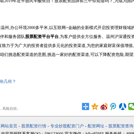
进取2019年近半股民辛酸依旧！股票配资品牌前三甲你知道吗？,为成为国
州,办公环境2000多平米,以互联网+金融的全新模式开启投资理财领域
伙伴和服务团队
股票配资平台平台
,为客户提供全方位服务。温州沪深通投
直致力于为广大的投资者提供多元化的投资渠道,为您的家庭财富保值增值
是咱们挑选配资渠道的意图,挑选一家好的配资渠道,可以下降配资危险,期望
响几何？
，风险自担。
网站首页
-
股票配资行情
-
专业炒股配资门户
-
配资网址
-
股票配资查询
容举报联系客服QQ：596123666 官方微信：hfkg859** 服务热线：4008-3