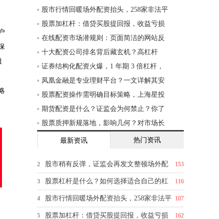
股市行情回暖场外配资抬头，258家非法平
股票加杠杆：借贷买股提回报，收益亏损
户
在线配资市场潜规则：页面简洁的网站反
保
十大配资公司排名背后藏玄机？高杠杆
服
证券结构化配资火爆，1 年期 3 倍杠杆，
凤凰金融是专业理财平台？一文详解其安
略
股票配资操作需明确目标策略，上海星投
期货配资是什么？证监会为何禁止？你了
股票质押新规落地，影响几何？对市场长
热门资讯
最新资讯
股市稍有反弹，证监会再发文整顿场外配
2
153
股票杠杆是什么？如何选择适合自己的杠
3
116
股市行情回暖场外配资抬头，258家非法平
4
107
股票加杠杆：借贷买股提回报，收益亏损
5
162