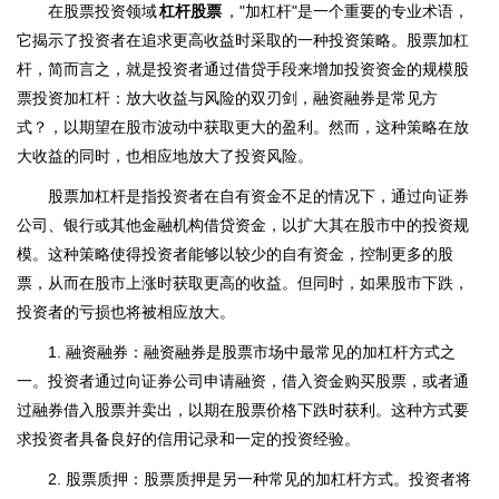
在股票投资领域
杠杆股票
，"加杠杆"是一个重要的专业术语，
它揭示了投资者在追求更高收益时采取的一种投资策略。股票加杠
杆，简而言之，就是投资者通过借贷手段来增加投资资金的规模股
票投资加杠杆：放大收益与风险的双刃剑，融资融券是常见方
式？，以期望在股市波动中获取更大的盈利。然而，这种策略在放
大收益的同时，也相应地放大了投资风险。
股票加杠杆是指投资者在自有资金不足的情况下，通过向证券
公司、银行或其他金融机构借贷资金，以扩大其在股市中的投资规
模。这种策略使得投资者能够以较少的自有资金，控制更多的股
票，从而在股市上涨时获取更高的收益。但同时，如果股市下跌，
投资者的亏损也将被相应放大。
1. 融资融券：融资融券是股票市场中最常见的加杠杆方式之
一。投资者通过向证券公司申请融资，借入资金购买股票，或者通
过融券借入股票并卖出，以期在股票价格下跌时获利。这种方式要
求投资者具备良好的信用记录和一定的投资经验。
2. 股票质押：股票质押是另一种常见的加杠杆方式。投资者将