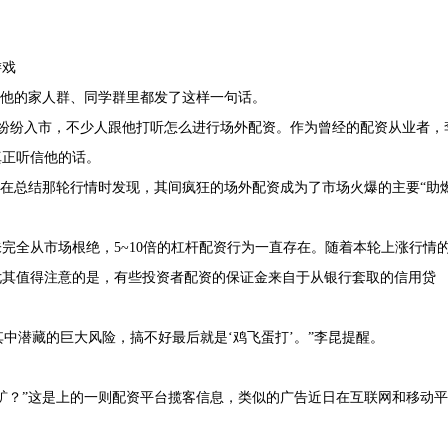
游戏
在他的家人群、同学群里都发了这样一句话。
也纷纷入市，不少人跟他打听怎么进行场外配资。作为曾经的配资从业者，
真正听信他的话。
后来在总结那轮行情时发现，其间疯狂的场外配资成为了市场火爆的主要“助
完全从市场根绝，5~10倍的杠杆配资行为一直存在。随着本轮上涨行情
尤其值得注意的是，有些投资者配资的保证金来自于从银行套取的信用贷
其中潜藏的巨大风险，搞不好最后就是‘鸡飞蛋打’。”李昆提醒。
矿？”这是上的一则配资平台揽客信息，类似的广告近日在互联网和移动平