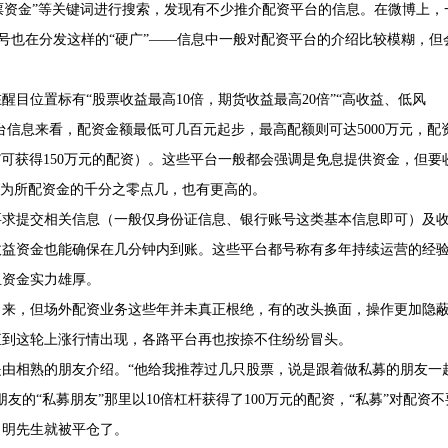
股票资金”等关键词进行搜索，发现有不少推介配资平台的信息。在微博上，
账号也在分发这样的“硬广”——信息中一般对配资平台的介绍比较模糊，但
目位置标有“股票收益最高10倍，期货收益最高20倍”“高收益、低风
这些平台信息来看，配资金额最低可几百元起步，最高配额则可达5000万元，配
证金”可获得150万元的配资）。这些平台一般都会强调是免息提供资金，但要
多为所配资金的千分之零点几，也有更高的。
要求提交相关信息（一般仅身份证信息、银行账号这类基本信息即可）及
收益资金也能确保在几分钟内到账。这些平台都号称有多年持续运营的经验
且资金实力雄厚。
出来，但场外配资业务这些年并未真正根绝，有的改头换面，操作更加隐蔽
直到这轮上涨行情出现，各路平台再也按捺不住纷纷冒头。
由相熟的朋友介绍。“他给我推荐过几只股票，说是跟着做私募的朋友一
的“私募朋友”那里以10倍杠杆获得了100万元的配资，“私募”对配资不
，明先生就被平仓了。