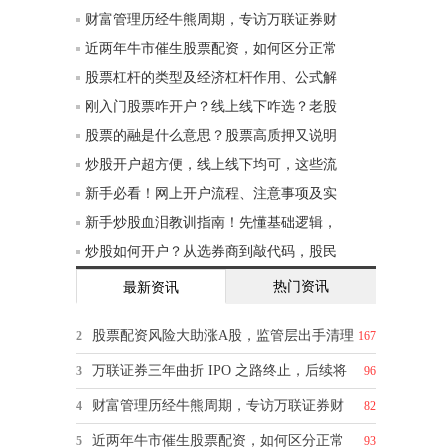
财富管理历经牛熊周期，专访万联证券财
近两年牛市催生股票配资，如何区分正常
股票杠杆的类型及经济杠杆作用、公式解
刚入门股票咋开户？线上线下咋选？老股
股票的融是什么意思？股票高质押又说明
炒股开户超方便，线上线下均可，这些流
新手必看！网上开户流程、注意事项及实
新手炒股血泪教训指南！先懂基础逻辑，
炒股如何开户？从选券商到敲代码，股民
热门资讯
最新资讯
股票配资风险大助涨A股，监管层出手清理
2
167
万联证券三年曲折 IPO 之路终止，后续将
3
96
财富管理历经牛熊周期，专访万联证券财
4
82
近两年牛市催生股票配资，如何区分正常
5
93