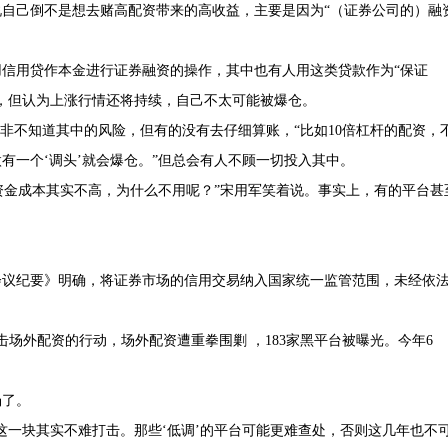
自己倒不是想去赌高配资带来的高收益，主要是因为“（证券公司的）融
用信用贷作本金进行证券融资的操作，其中也有人用这类贷款作为“保证
，但认为上涨行情还将持续，自己不太可能被爆仓。
非不知道其中的风险，但有的没有去仔细算账，“比如10倍杠杆的配资，
有一个‘调头’就会爆仓。”但总会有人不顾一切投入其中。
，资金成本其实不高，为什么不用呢？”宋用军笑着说。事实上，有的平台甚
作会议纪要》明确，将证券市场的信用交易纳入国家统一监管范围，未经依
场外配资的行动，场外配资遭重拳围剿 ，183家黑平台被曝光。今年6
场了。
这一块其实不难打击。那些‘低调’的平台可能更难查处，否则这几年也不