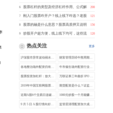
股票杠杆的类型及经济杠杆作用、公式解
6
200
刚入门股票咋开户？线上线下咋选？老股
7
121
股票的融是什么意思？股票高质押又说明
8
156
李
炒股开户超方便，线上线下均可，这些流
9
120
热点关注
更多
燃
沪深股市异常波动祸水场外配资变换形式
财富管理历经牛熊周期，专访万联证券财
的
各地整治场外配资仍有不少平台活跃，灌
牛市催生场外配资行业迅猛发展，互联网
股票投资加杠杆：放大收益与风险的双刃
万联证券三年曲折 IPO 之路终止，后续将
2019年中国互联网股票配资平台评级排名，
期货配资是什么？证监会为何禁止？你了
近期A股6个交易日连破5关口，两市成交放
1000元炒股一个月能赚多少？这样操作收益
9 月 5 日 A 股行情向好，场外配资似有抬
监管层清理配资加大成本，沪指涨两融升