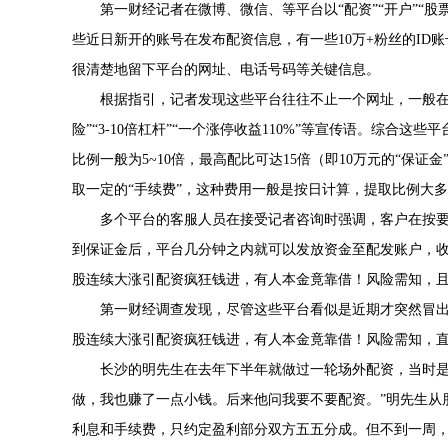
第一财经记者在微博、微信、等平台以“配资”“开户”“
些近日新开的账号在发布配资信息，有一些10万+粉丝的ID
很清楚地留下平台的网址、电话号码等关键信息。
根据指引，记者发现这些平台往往不止一个网址，一般在醒
险”“3-10倍杠杆”“一个涨停收益110%”等宣传语。综合
比例一般为5~10倍，最高配比可达15倍（即10万元的“保
取一定的“手续费”，这种费用一般是按日计算，提取比例大
多个平台的客服人员在接受记者咨询时强调，客户在按
到保证金后，平台几分钟之内就可以发放资金至配发账户，
股连续大涨引配资疯狂钱进，有人本金竟靠借！风险需知，
第一财经调查发现，尽管这些平台看似是近期才突然冒
股连续大涨引配资疯狂钱进，有人本金竟靠借！风险需知，
长沙的明先生在去年下半年就做过一轮场外配资，当时是
做，我也赚了一点小钱。后来他问我要不要配资。”明先生从朋友
利息和手续费，只约定盈利部分双方五五分成。但不到一周