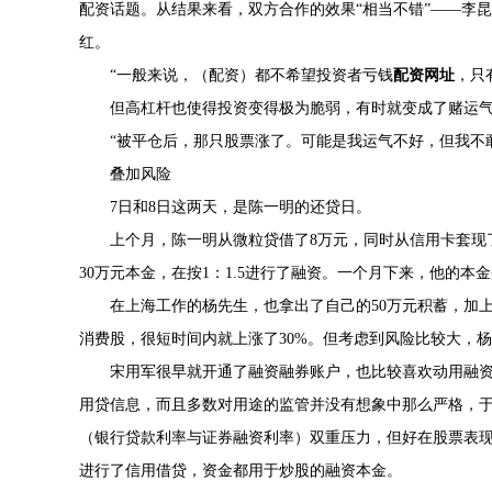
配资话题。从结果来看，双方合作的效果“相当不错”——李
红。
“一般来说，（配资）都不希望投资者亏钱
配资网址
，只
但高杠杆也使得投资变得极为脆弱，有时就变成了赌运
“被平仓后，那只股票涨了。可能是我运气不好，但我不
叠加风险
7日和8日这两天，是陈一明的还贷日。
上个月，陈一明从微粒贷借了8万元，同时从信用卡套现
30万元本金，在按1：1.5进行了融资。一个月下来，他的本
在上海工作的杨先生，也拿出了自己的50万元积蓄，加
消费股，很短时间内就上涨了30%。但考虑到风险比较大，
宋用军很早就开通了融资融券账户，也比较喜欢动用融
用贷信息，而且多数对用途的监管并没有想象中那么严格，于
（银行贷款利率与证券融资利率）双重压力，但好在股票表现
进行了信用借贷，资金都用于炒股的融资本金。