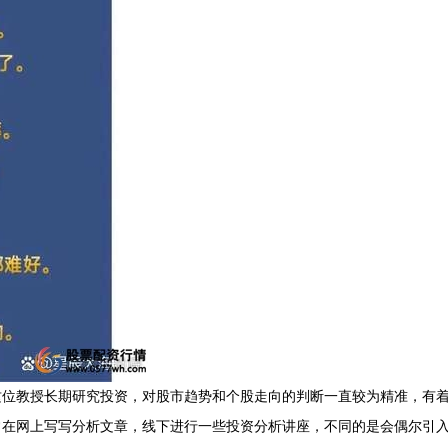
这位教授长期研究投资，对股市趋势和个股走向的判断一直较为精准，有
常在网上写写分析文章，线下进行一些投资分析讲座，不同的是会偶尔引