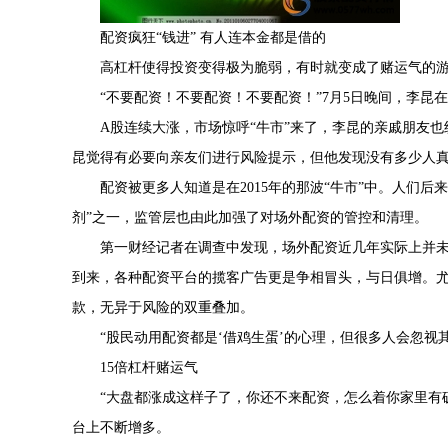
配资疯狂“钱进” 有人连本金都是借的
高杠杆使得投资变得极为脆弱，有时就变成了赌运气的
“不要配资！不要配资！不要配资！”7月5日晚间，李昆
A股连续大涨，市场惊呼“牛市”来了，李昆的亲戚朋友
昆觉得有必要向亲友们进行风险提示，但他发现没有多少人
配资被更多人知道是在2015年的那波“牛市”中。人们
剂”之一，监管层也由此加强了对场外配资的管控和清理。
第一财经记者在调查中发现，场外配资近几年实际上并未
到来，各种配资平台的揽客广告更是争相冒头，与日俱增。
款，无异于风险的双重叠加。
“股民动用配资都是‘借鸡生蛋’的心理，但很多人会忽视
15倍杠杆赌运气
“大盘都涨成这样子了，你还不来配资，怎么着你家里有
台上不断增多。