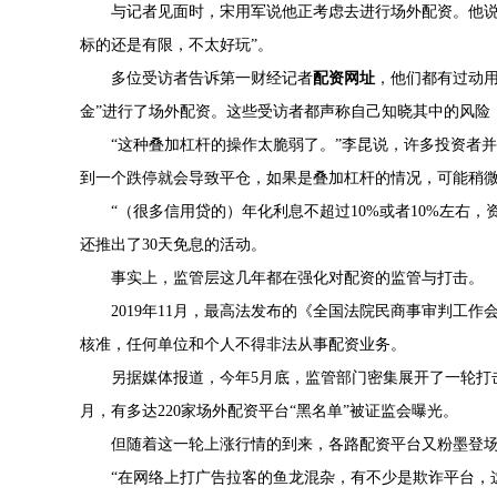
与记者见面时，宋用军说他正考虑去进行场外配资。他说
标的还是有限，不太好玩”。
多位受访者告诉第一财经记者
配资网址
，他们都有过动
金”进行了场外配资。这些受访者都声称自己知晓其中的风险
“这种叠加杠杆的操作太脆弱了。”李昆说，许多投资者并
到一个跌停就会导致平仓，如果是叠加杠杆的情况，可能稍微
“（很多信用贷的）年化利息不超过10%或者10%左右
还推出了30天免息的活动。
事实上，监管层这几年都在强化对配资的监管与打击。
2019年11月，最高法发布的《全国法院民商事审判工
核准，任何单位和个人不得非法从事配资业务。
另据媒体报道，今年5月底，监管部门密集展开了一轮打击
月，有多达220家场外配资平台“黑名单”被证监会曝光。
但随着这一轮上涨行情的到来，各路配资平台又粉墨登
“在网络上打广告拉客的鱼龙混杂，有不少是欺诈平台，