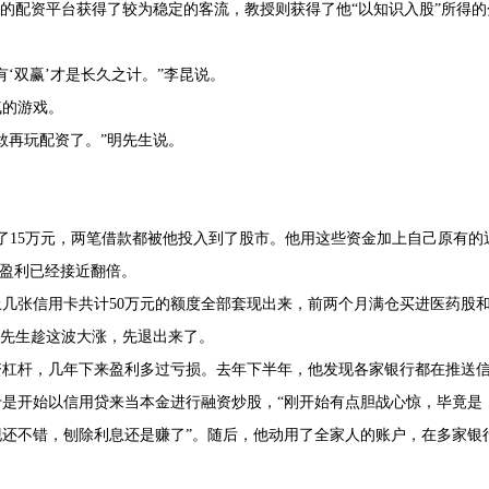
昆的配资平台获得了较为稳定的客流，教授则获得了他“以知识入股”所得的
有‘双赢’才是长久之计。”李昆说。
气的游戏。
敢再玩配资了。”明先生说。
了15万元，两笔借款都被他投入到了股市。他用这些资金加上自己原有的
金盈利已经接近翻倍。
上几张信用卡共计50万元的额度全部套现出来，前两个月满仓买进医药股
杨先生趁这波大涨，先退出来了。
资杠杆，几年下来盈利多过亏损。去年下半年，他发现各家银行都在推送
是开始以信用贷来当本金进行融资炒股，“刚开始有点胆战心惊，毕竟是
还不错，刨除利息还是赚了”。随后，他动用了全家人的账户，在多家银