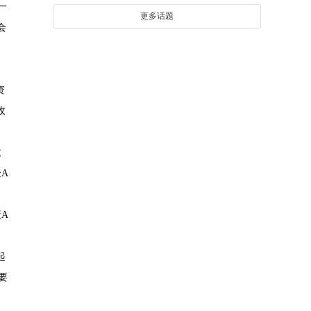
一
更多话题
会
资
收
收
A
A
起
要