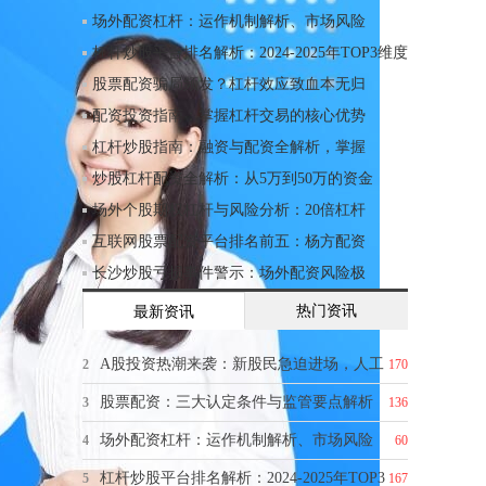
场外配资杠杆：运作机制解析、市场风险
杠杆炒股平台排名解析：2024-2025年TOP3维度
股票配资骗局频发？杠杆效应致血本无归
配资投资指南：掌握杠杆交易的核心优势
杠杆炒股指南：融资与配资全解析，掌握
炒股杠杆配资全解析：从5万到50万的资金
场外个股期权杠杆与风险分析：20倍杠杆
互联网股票配资平台排名前五：杨方配资
长沙炒股亏损事件警示：场外配资风险极
热门资讯
最新资讯
A股投资热潮来袭：新股民急迫进场，人工
2
170
股票配资：三大认定条件与监管要点解析
3
136
场外配资杠杆：运作机制解析、市场风险
4
60
杠杆炒股平台排名解析：2024-2025年TOP3
5
167