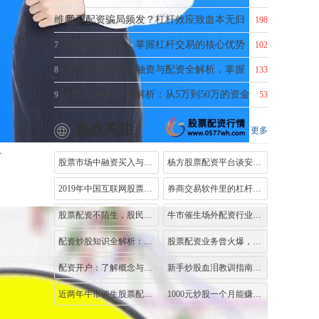
维度
股票配资骗局频发？杠杆效应致血本无归
6
198
配资投资指南：掌握杠杆交易的核心优势
7
102
杠杆炒股指南：融资与配资全解析，掌握
8
133
炒股杠杆配资全解析：从5万到50万的资金
9
53
热点关注
更多
科
股票市场中融资买入与普通买入的区别，
杨方股票配资平台谈安全性要点，利息并
了
2019年中国互联网股票配资平台评级排名，
券商交易软件里的杠杆按钮暗藏玄机？一
股票配资不陌生，股民选配资公司不慎或
牛市催生场外配资行业迅猛发展，互联网
配资炒股知识全解析：所有权凭证、交易
股票配资业务曾火爆，P2P平台高杠杆吸客
配资开户：了解概念与运作方式，关注合
新手炒股血泪教训指南！先懂基础逻辑，
近两年牛市催生股票配资，如何区分正常
1000元炒股一个月能赚多少？这样操作收益