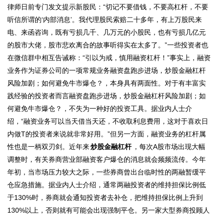
律师日前专门发文提示新股民：“切记不要借钱，不要高杠杆，不要
听信所谓的‘内部消息’。我代理股民索赔二十多年，有上万股民来
电、来函咨询，既有亏损几千、几万元的小股民，也有亏损几亿元
的股市大佬，股市悲欢离合的故事听得实在太多了。”一些投资者也
在微信群中相互告诫称：“引以为戒，慎用融资杠杆！”事实上，融资
业务作为证券公司的一项常规业务融资盘跑步进场，炒股金融杠杆
风险加剧；如何避免牛市爆仓？，本身具有两面性。对于有丰富实
践经验的投资者而言融资盘跑步进场，炒股金融杠杆风险加剧；如
何避免牛市爆仓？，不失为一种好的投资工具。据业内人士介
绍，“融资业务可以当天借当天还，不收取利息费用，这对于喜欢日
内做T的投资者来说就非常好用。”但另一方面，融资业务的杠杆属
性也是一柄双刃剑。近年来
炒股金融杠杆
，每次A股市场出现大幅
调整时，有关券商营业部融资客户爆仓的消息就会频频流传。今年
年初，当市场压力较大之际，一些券商曾出台临时性的两融暂缓平
仓应急措施。据业内人士介绍，通常两融投资者的维持担保比例低
于130%时，券商就会通知投资者去补仓，把维持担保比例上升到
130%以上，否则就有可能会出现强制平仓。另一家大型券商投顾人