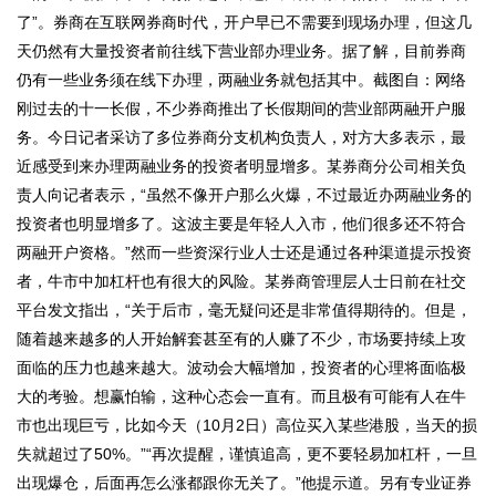
了”。券商在互联网券商时代，开户早已不需要到现场办理，但这几
天仍然有大量投资者前往线下营业部办理业务。据了解，目前券商
仍有一些业务须在线下办理，两融业务就包括其中。截图自：网络
刚过去的十一长假，不少券商推出了长假期间的营业部两融开户服
务。今日记者采访了多位券商分支机构负责人，对方大多表示，最
近感受到来办理两融业务的投资者明显增多。某券商分公司相关负
责人向记者表示，“虽然不像开户那么火爆，不过最近办两融业务的
投资者也明显增多了。这波主要是年轻人入市，他们很多还不符合
两融开户资格。”然而一些资深行业人士还是通过各种渠道提示投资
者，牛市中加杠杆也有很大的风险。某券商管理层人士日前在社交
平台发文指出，“关于后市，毫无疑问还是非常值得期待的。但是，
随着越来越多的人开始解套甚至有的人赚了不少，市场要持续上攻
面临的压力也越来越大。波动会大幅增加，投资者的心理将面临极
大的考验。想赢怕输，这种心态会一直有。而且极有可能有人在牛
市也出现巨亏，比如今天（10月2日）高位买入某些港股，当天的损
失就超过了50%。”“再次提醒，谨慎追高，更不要轻易加杠杆，一旦
出现爆仓，后面再怎么涨都跟你无关了。”他提示道。另有专业证券