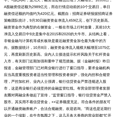
A股融资偿还额为2989亿元，而在行情启动前的10个交易日，单日
融资偿还额的均值约为420亿元。截图自：招商证券研报据招商证券
策略团队统计，9月30日融资资金净流入459亿元，创下历史新高。
融资资金作为典型的右侧资金，一般在市场上行时放量，其前10大
净流入交易日中9次是集中在2015和2020的大牛市。从结构上看，
非银金融与计算机等成长板块是最近融资资金加仓最为集中的方
向。据数据统计，10月8日，融资资金净流入规模大幅增至1075亿
元，再度刷新历史新高。业内人士接连提示杠杆风险关于杠杆资金
入市，有关部门近期加强和重申了规范措施。据《金融时报》昨日
报道，金融管理部门已对商业银行进行了窗口指导，要求金融机构
应当高度重视投资者适当性管理和投资者保护，强化内控和合规管
理，严控加杠杆。业内人士强调，银行信贷资金严禁违规进入股
市，这是商业银行必须坚持的金融监管红线。有营业部管理者发朋
友圈对两融业务做起了宣传，“监管窗口指导，银行信贷资金严禁入
股市。其实用不着信贷资金，××证券额度充足。符合条件的朋友可
以开通融资融券账户，合法合规融资。欢迎咨询。”而这也是近期行
业的一个缩影，在牛市氛围之下，这几天各大券商的营业部都“忙开