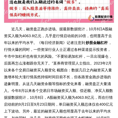
近几天，融资盘正跑步进场。据最新数据统计，10月8日A股融
资买入额为4063.8亿元，几乎是行情启动前的10倍，也明显高于去
年以来的平均水平。《每日经济新闻》记者注意到
炒股金融杠杆
，
行情火爆的同时，一些资深行业人士正通过各种渠道提示投资者，
牛市中加杠杆也有很大的风险。“不要轻易加杠杆，一旦出现爆仓，
后面再怎么涨都跟你无关了。”某券商管理层人士指出。2023年2月
以来各个交易日融资买入额变化 截图自：数据几日之内融资买入量
激增本轮大涨行情虽然持续时间目前不长，但各路资金跑步进场的
迹象明显。从这几天融资余额等指标的变化来看，融资盘正大量涌
入。今年8月以来各个交易日市场融资买入额、偿还额、净买入额数
据据数据统计，10月8日，A股融资买入额为4063.8亿元，而在行情
启动前的9月2日至9月23日期间，单日融资买入额总体仅在400亿元
上下波动。另外，最近的融资买入额也明显高于去年以来的平均水
平。与此同时，这几天，融资偿还额也出现了大幅增长。10月8日，