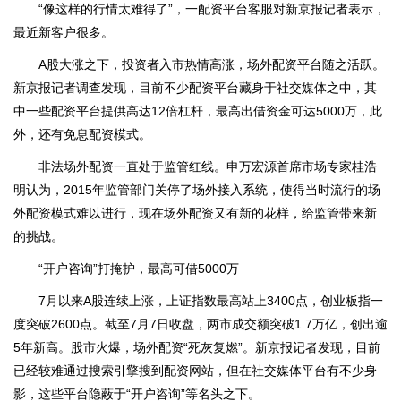
“像这样的行情太难得了”，一配资平台客服对新京报记者表示，
最近新客户很多。
A股大涨之下，投资者入市热情高涨，场外配资平台随之活跃。
新京报记者调查发现，目前不少配资平台藏身于社交媒体之中，其
中一些配资平台提供高达12倍杠杆，最高出借资金可达5000万，此
外，还有免息配资模式。
非法场外配资一直处于监管红线。申万宏源首席市场专家桂浩
明认为，2015年监管部门关停了场外接入系统，使得当时流行的场
外配资模式难以进行，现在场外配资又有新的花样，给监管带来新
的挑战。
“开户咨询”打掩护，最高可借5000万
7月以来A股连续上涨，上证指数最高站上3400点，创业板指一
度突破2600点。截至7月7日收盘，两市成交额突破1.7万亿，创出逾
5年新高。股市火爆，场外配资“死灰复燃”。新京报记者发现，目前
已经较难通过搜索引擎搜到配资网站，但在社交媒体平台有不少身
影，这些平台隐蔽于“开户咨询”等名头之下。