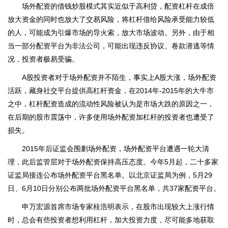
场外配资的借钱炒股模式其实近似于高利贷，配资杠杆在成倍
放大资金的同时也放大了交易风险，将杠杆借给风险承受能力较低
的人，可能成为引爆市场的导火索，放大市场波动。另外，由于相
当一部分配资平台为非法公司，可能出现违反协议、卷款潜逃等情
况，投资者极易受骗。
A股投资者对于场外配资并不陌生，事实上A股大涨，场外配资
活跃，藏身社交平台提供高杠杆资金，在2014年-2015年的大牛市
之中，杠杆配资造成的流动性风险被认为是市场大跌的原因之一，
在后期的股市震荡中，许多使用场外配资加杠杆的投资者也遭受了
损失。
2015年后证监会围剿场外配资，场外配资平台遭遇一轮大清
理，此后监管层对于场外配资保持高压态度。今年5月起，二十多家
证监局接连公布场外配资平台黑名单。以北京证监局为例，5月29
日、6月10日分别公布两批场外配资平台黑名单，共37家配资平台。
申万宏源首席市场专家桂浩明表示，在股市出现较大上涨行情
时，总会有些投资者想利用杠杆，加大投资力度，尽可能多地获取