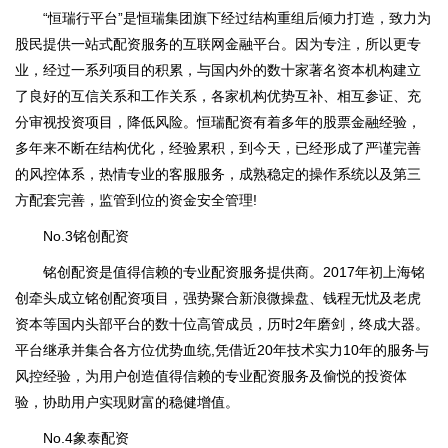
“恒瑞行平台”是恒瑞集团旗下经过结构重组后倾力打造，致力为
股民提供一站式配资服务的互联网金融平台。因为专注，所以更专
业，经过一系列项目的积累，与国内外的数十家著名资本机构建立
了良好的互信关系和工作关系，各家机构优势互补、相互参证、充
分审视投资项目，降低风险。恒瑞配资有着多年的股票金融经验，
多年来不断在结构优化，经验累积，到今天，已经形成了严谨完善
的风控体系，热情专业的客服服务，成熟稳定的操作系统以及第三
方配套完善，监管到位的资金安全管理!
No.3铭创配资
铭创配资是值得信赖的专业配资服务提供商。2017年初上海铭
创牵头成立铭创配资项目，强势聚合新浪微操盘、钱程无忧及老虎
资本等国内头部平台的数十位高管成员，历时2年磨剑，终成大器。
平台继承并集合各方位优势血统,凭借近20年技术实力10年的服务与
风控经验，为用户创造值得信赖的专业配资服务及偷悦的投资体
验，协助用户实现财富的稳健增值。
No.4象泰配资