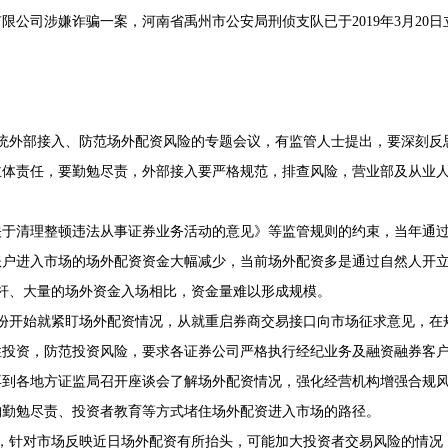
公司涉嫌诈骗一案，河南省禹州市公安局刑侦支队已于2019年3月20日
统外部接入、防范场外配资风险的专题会议，有监管人士提出，要深刻反
行主体责任，要勤勉尽责，外部接入要严格规范，排查风险，营业部及从业
《关于清理整顿违法从事证券业务活动的意见》等监管规则的约束，当年通
账户进入市场的场外配资资金大幅减少，当前场外配资多是通过自然人开
杆、大量的场外资金入场相比，资金量难以形成规模。
份开始就紧盯场外配资情况，从就重启券商交易接口向市场征求意见，在
性投资，防范投资风险，要求各证券公司严格执行经纪业务及融资融券客
再到各地方证监局召开座谈会了解场外配资情况，强化经营机构增强合规
构勤勉尽责、投资者教育等方式堵住场外配资进入市场的路径。
形式，针对市场反映近日场外配资有所抬头，可能加大投资者交易风险的情况