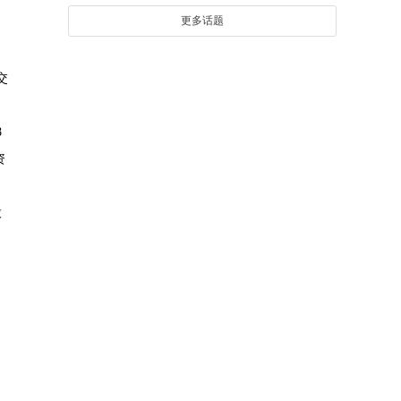
更多话题
交
8
资
股