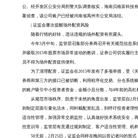
公。经开发区公安分局刑警大队调查核实，海南贝格富科技有限
案侦查，该公司账户已经被河南省禹州市公安局冻结。
| 证监会屡次提醒场外配资风险
随着行情的好转，违法违规的场外配资有所露头。
今年3月中旬，监管层召集部分券商召开有关规范信息系
并吸取2015年股票市场异常波动的教训，证券公司切实履
员不得为场外配资提供便利。
为了清理配资，证监会在2015年发布了多项举措，受
券商和第三方的接口已被切断，利用程序化交易、分仓系统
的账户吸引中小投资者资金，金额小且分散，与4年前的高杠
从规范市场秩序、防患于未然的角度出发，监管层自2月
则制定层面引量化活水，同时截配资乱流，到呼吁投资者理
适当性管理，加强异常交易监控，认真做好技术系统安全，
控意识等，监管层有意通过规则制定、客户适当性管理、机
50天前，2月25日，证监会同样在晚间以答记者问的