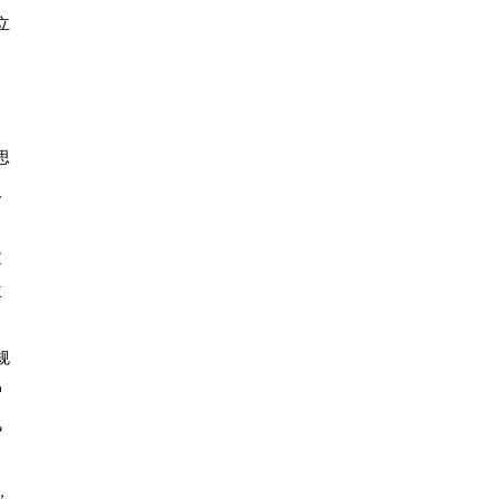
立
思
人
过
立
规
户
风
，