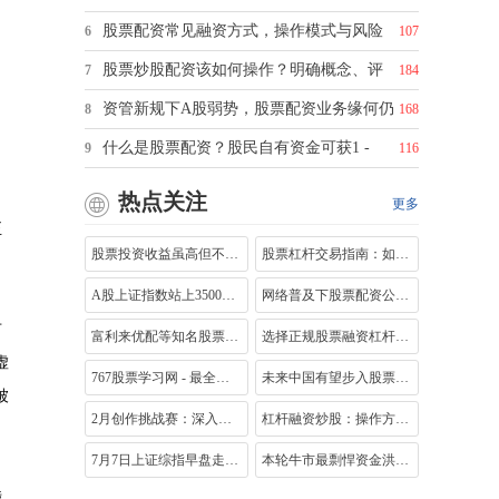
股票配资常见融资方式，操作模式与风险
6
107
股票炒股配资该如何操作？明确概念、评
7
184
资管新规下A股弱势，股票配资业务缘何仍
8
168
什么是股票配资？股民自有资金可获1 -
9
116
热点关注
更多
正
股票投资收益虽高但不易赚钱，靠分红稳
股票杠杆交易指南：如何申请杠杆及所需
。
A股上证指数站上3500点，场内投资者为何
网络普及下股票配资公司真安全吗？为您
市
富利来优配等知名股票配资平台及合规选
选择正规股票融资杠杆平台的要点：合法
虚
767股票学习网 - 最全面的股票入门基础知
未来中国有望步入股票投资时代，居民财
被
2月创作挑战赛：深入剖析股市加杠杆的操
杠杆融资炒股：操作方法、风险控制及相
7月7日上证综指早盘走势及场外配资成热
本轮牛市最剽悍资金洪流：高杠杆配资的
。
涉