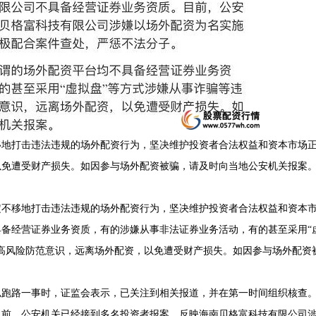
移地打击违法违规的场外配资行为，坚决维护投资者合法权益和资本市场
以免遭受财产损失。如因参与场外配资被骗，请及时向当地公安机关报案
定不移地打击违法违规的场外配资行为，坚决维护投资者合法权益和资本
备经营证券业务资质，有的涉嫌从事非法证券业务活动，有的甚至采用“
高风险防范意识，远离场外配资，以免遭受财产损失。如因参与场外配资
似跑路一事时，证监会表示，已关注到相关报道，并在第一时间组织核查
目前，公安机关已经接到多名投资者报案，反映海南贝格富科技有限公司