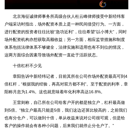
北京海征诚律师事务所高级合伙人杜云峰律师接受中新经纬客
户端采访时指出，场外配资本质上是一种民间借贷行为。一方面，
进行配资的投资者往往比较“急功近利”，往往希望“以小博大”，同时
场外配资机构亦想获取高额收益；另一方面，相应监管措施和制度
体系包括法律体系不够健全，法律实施和适用也有不到位的情况，
这两方面综合因素导致场外配资一直处于活跃状态。
十倍杠杆不少见
章阳告诉中新经纬记者，目前其所在公司作场外配资最高可到4
倍杠杆，“根据我的经验，再高对双方都不利”。至于配资的利率，章
阳称月息为1.4%。这也就意味着年化利率高达16.8%。
王雷则称，自己所在公司给客户开的都是独立户，杠杆最高做
到5倍。“独立户最高只能是5倍，我们这边还算比较高的，之前我们
也有分仓户，可以做到十倍，单从收益来说对公司很可观，但是给
客户的操作就会有各种小问题，后来我们就停止分仓户了。”