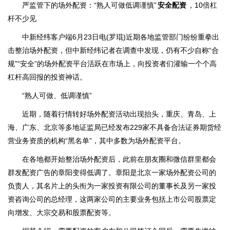
严监管下的场外配资：“熟人可做低调谨慎”
安全配资
，10倍杠
杆不少见
中新经纬客户端6月23日电(罗琨)近期各地监管部门纷纷重拳出
击整治场外配资，但中新经纬记者在调查中发现，仍有不少自称“合
规”“安全”的场外配资平台活跃在市场上，向投资者们灌输一个个高
杠杆高回报的投资神话。
“熟人可做、低调谨慎”
近期，随着行情转好场外配资活动出现抬头，重庆、青岛、上
海、广东、北京等多地证监局已经发布229家不具备合法证券期货经
营业务资质的机构“黑名单”，其中多数为场外配资平台。
在各地都开始整治场外配资后，此前在朋友圈和微信群里都会
群发配资广告的章阳变得低调了。章阳是北京一家场外配资公司的
负责人，其名片上的头衔为一家投资有限公司的董事长及另一家投
资咨询公司的总经理，这两家公司的主要业务包括上市公司股票定
向增发、大宗交易和股票配资等。