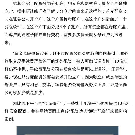
据其介绍，配资分为分仓户、独立户和两融户，最安全的是独
立户。据中新经纬记者了解，分仓户的由来是这样的：首先配资公
司在证券公司开个户，这个户俗称母账户，在这个户头后面加一个
分仓软件，在这个户下面分成N个子账户。所有资金都在母账户里，
而客户则通过子账户自行交易，需要多少资金就从母账户划拨过
来。
“资金风险倒是没有，只不过配资公司会收取利息的基础上额外
收取交易手续费严监管下的场外配资：熟人可做低调谨慎，10倍杠
杆仍不少见，手续费配资公司在后台软件是可以上调的。”王雷说，
客户现在只要懂配资的都会要求开独立户，因为独立户就是单独的
母账户，只有利息，交易手续费配资公司也没办法上调，都是证券
公司收多少就是多少。
相比线下平台的“低调保守”，一些线上配资平台仍可提供10倍杠
杆
安全配资
，并在网站页面上宣传“配资达人”通过配资斩获暴利的
案例。