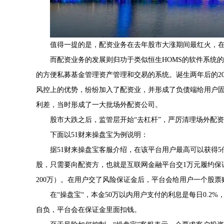
值得一提的是，配资业务在去年股市大涨期间最红火，
而配资业务的发展则归功于类似恒生HOMS的软件系统的
的方便私募基金管理资产管理和交易的系统。诞生两年后的20
风控上的优势，纷纷加入了配资业，并形成了负债端给用户
利差，当时形成了一大批场外配资公司。
股市大跌之后，监管层开始“去杠杆”，严厉清理场外配
下面以51财来操盘宝为例说明：
据51财来操盘宝客服介绍，在该平台用户最高可以获得
股，只需要向配资方，也就是互联网金融平台交1万元履约保
200万）。在用户交了风险保证金后，平台会给用户一个股票
在“操盘宝“，本金50万以内用户支付的利息是每日0.2%
自负，平台会在保证金里面扣钱。