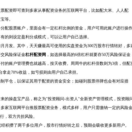
股票配资即可查到多家从事配资业务的互联网平台，比如配大米、人人配
盘宝等。
会分配股票账户，里面会有一定杠杆比例的资金，用户可用此账户进行操
，有的则设定盈利分成模式，可以让用户自己选择。
月月发。其中，天天赚最高可使用的实盘资金为300万股市行情转好，多
杆交风险保证金
杠杆配资网
，如选择最高的6倍杠杆就要存50万风险保证金
，要付的账户管理费也就越高，按天收费。周周牛的杠杆倍数则为3倍，但配
台拿走70%收益，如亏损则由用户自己承担。
强制平仓，以保证其用于配资的资金安全；如碰到股票停牌也会有对应措
来的操盘宝产品，称之为"投资顾问-出资人"全新资产管理模式，投资顾
，多家互联网平台推股票配资业务，模式多样，用户只需缴纳一定的风险
执行，双方共担风险。
前已经积攒了两千多位用户，股市行情好转之后，预期会吸收更多新用户。