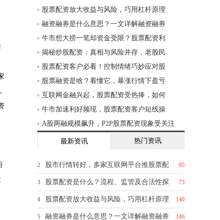
股票配资放大收益与风险，巧用杠杆原理
融资融券是什么意思？一文详解融资融券
牛市想大捞一笔却资金受限？股票配资利
作
揭秘炒股配资：真相与风险并存，老股民
股票配资客户必看！控制情绪巧妙应对股
家
股票融资是啥？看懂它，暴涨行情下盈亏
，
互联网金融兴起，股票配资受热捧，如何
资
牛市加速利好频现，股票配资客户短线操
A股两融规模飙升，P2P股票配资现象受关注
热门资讯
最新资讯
问
股市行情转好，多家互联网平台推股票配
2
95
金
股票配资是什么？流程、监管及合法性探
3
73
股票配资放大收益与风险，巧用杠杆原理
4
140
融资融券是什么意思？一文详解融资融券
5
146