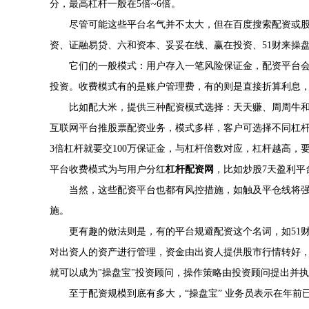
分，最高杠杆一般在5倍~6倍。
尽管可能这些平台名气并不太大，但在百度搜索配资或
资、证融易贷、六和资本、妥妥在线、赢在投资、51财来操
它们的一般模式：用户存入一笔风险保证金，配资平台
投资。收费模式有的是账户管理费，有的则是直接折算利息
比如配大米，提供三种配资模式选择：天天赚、周周牛和
互联网平台推股票配资业务，模式多样，客户可选择不同杠
3倍杠杆就要交100万保证金，与杠杆倍数对应，杠杆越高
平台收费模式为与用户分红
杠杆配资网
，比如炒股7天盈利平
当然，这些配资平台也都有风控措施，如触及平仓线将
施。
更有趣的做法则是，有的平台规避配资这个名词，如51财
对出资人的资产进行管理，资金由出资人提供股市行情转好
就可以成为"操盘宝"投资顾问，操作策略由投资顾问提出并
至于配资规模到底有多大，“操盘宝” 业务员表示在年