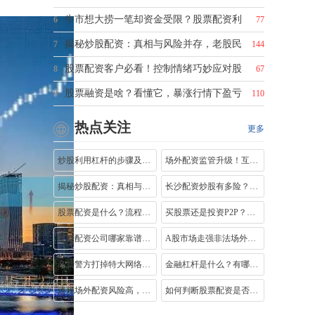
牛市想大捞一笔却资金受限？股票配资利
6
77
揭秘炒股配资：真相与风险并存，老股民
7
144
股票配资客户必看！控制情绪巧妙应对股
8
67
股票融资是啥？看懂它，暴涨行情下盈亏
9
110
热点关注
更多
炒股利用杠杆的步骤及注意事项：比例、
场外配资监管升级！互联网金融平台如何
揭秘炒股配资：真相与风险并存，老股民
长沙配资炒股有多险？杠杆收紧利息高，
股票配资是什么？流程、监管及合法性探
买股票还是投资P2P？全方位剖析牛牛理财
杠杆配资公司哪家靠谱？手把手教你挑选
A股市场走强非法场外配资死灰复燃，投资
高新警方打掉特大网络股票配资平台诈骗
金融杠杆是什么？有哪些风险？财务与市
违规场外配资风险高，非法期货交易害惨
如何判断股票配资是否合法？这些要点你