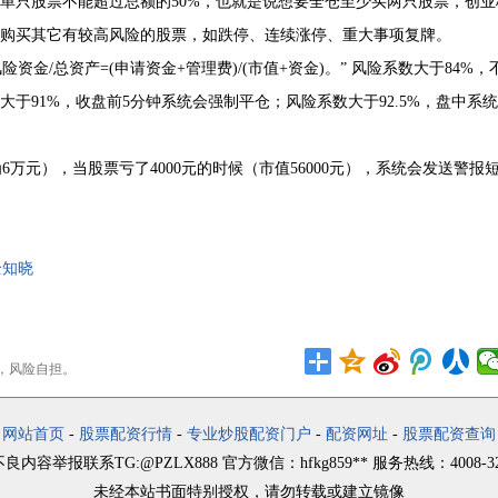
资单只股票不能超过总额的50%，也就是说想要全仓至少买两只股票，创业
制购买其它有较高风险的股票，如跌停、连续涨停、重大事项复牌。
金/总资产=(申请资金+管理费)/(市值+资金)。” 风险系数大于84%，
于91%，收盘前5分钟系统会强制平仓；风险系数大于92.5%，盘中系统
万元），当股票亏了4000元的时候（市值56000元），系统会发送警报
全知晓
，风险自担。
网站首页
-
股票配资行情
-
专业炒股配资门户
-
配资网址
-
股票配资查询
良内容举报联系TG:@PZLX888 官方微信：hfkg859** 服务热线：4008-325
未经本站书面特别授权，请勿转载或建立镜像