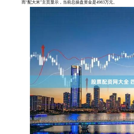
而“配大米”主页显示，当前总操盘资金是4983万元。