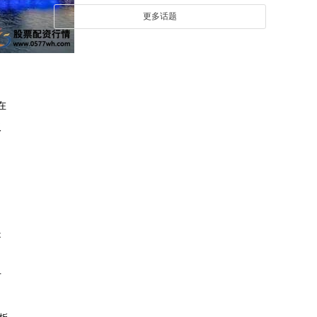
更多话题
在
取
是
亏