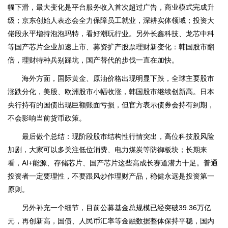
幅下滑，最大变化是平台服务收入首次超过广告，商业模式完成升
级；京东创始人表态会全力保障员工就业，深耕实体领域；投资大
佬段永平增持泡泡玛特，看好潮玩行业。另外长鑫科技、龙芯中科
等国产芯片企业加速上市、募资扩产股票理财新变化：韩国股市翻
倍，理财特种兵别踩坑，国产替代的步伐一直在加快。
海外方面，国际黄金、原油价格出现明显下跌，全球主要股市
涨跌分化，美股、欧洲股市小幅收涨，韩国股市继续创新高。日本
央行持有的国债出现巨额账面亏损，但官方表示债券会持有到期，
不会影响当前货币政策。
最后做个总结：现阶段股市结构性行情突出，高位科技股风险
加剧，大家可以多关注低位消费、电力煤炭等防御板块；长期来
看，AI+能源、存储芯片、国产芯片这些高成长赛道潜力十足。普通
投资者一定要理性，不要跟风炒作理财产品，稳健永远是投资第一
原则。
另外补充一个细节，目前公募基金总规模已经突破39.36万亿
元，再创新高，国债、人民币汇率等金融数据整体保持平稳，国内