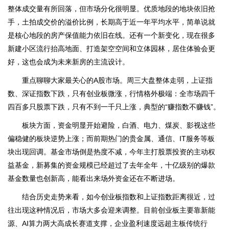
整体成交量有所回落，但市场分化很明显。优质地段的地块依旧抢
手，土拍成交价的溢价比例，长期高于近一年平均水平，简单说就
是核心地段的房产保值能力依旧在线。还有一个新变化，现在很多
新建小区流行抬高地面、打造架空空间和立体园林，居住体验会更
好，这也会成为未来新房的主流设计。
重点聊聊大家最关心的A股市场。周三大盘整体走弱，上证指
数、深证指数下跌，只有创业板微涨，行情格外极端：全市场四千
四百多只股票下跌，只有不到一千只上涨，典型的“赚指数不赚钱”。
板块方面，资金明显开始避险，白酒、电力、煤炭、影视这些
偏稳健的板块逆势上涨；而前期热门的贵金属、通信、IT服务等板
块出现回调。基金市场倒是热度不减，今年主打股票投资的主动权
益基金，新募集的资金规模已经超过了去年全年，十亿级别的爆款
基金数量也创新高，能看出来场外资金还在不断进场。
结合历史走势来看，如今创业板指数和上证指数距离很近，过
往出现这种情况后，市场大多会迎来调整。目前创业板主要靠新能
源、AI算力两大高成长赛道支撑，企业盈利速度远超主板传统行