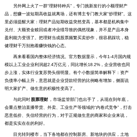
另外网上火了一群“理财特种兵”，专门挑新发行的小额理财产
品，想赚一波短期高收益就离场，还有博主专门教大家“炒理财”。这
里必须提醒大家：理财产品短期收益突然变高，基本都是机构集中
兑付、大额资金赎回或者冲业绩导致的偶然现象，并不是产品本身
盈利能力变强了。把理财当成股票频繁买卖炒作，很容易踩坑，稳
健理财千万别抱着赚快钱的心态。
再来看看国内整体经济情况。官方数据显示，今年1-4月国内规
模以上工业企业利润超2.4万亿元，同比增长18.2%，企业营收也同
步上涨，实体行业复苏势头很明显。有个小数据简单解释下：资产
负债率小幅上升，意思就是企业贷款经营的比例略有增加，侧面说
明大家扩产、做生意的积极性变高了。
与此同时
股票理财
，市场监管部门也出手了，从现在到年底，
会重点整治直播带货、外卖、工业生产等领域的“内卷式竞争”，打击
恶意低价、失信经营的行为，对于正规做生意的商家和企业来说，
都是实实在在的利好。
目光转到楼市，当下各地都在控制新房、新地块的供应，土地