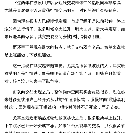
它这两年在波段用户以及短线交易群体中的热度同样非常高，
尤其是喜欢做空以及震荡行情交易的人，对它的评价会特别高。
因为现在很多人已经慢慢发现，市场已经不是以前那种一路上
涨的单边行情了。很多时候今天拉升、明天回调、后天再震荡，如
果只能单向做多，其实交易空间会被限制得特别明显。
而环宇证券现在最大的特点，就是支持双向交易。简单来说就
是上涨能做，下跌也能做。
这一点现在其实越来越重要。尤其是很多做波段的人，其实最
难受的不是行情跌，而是明明知道市场可能回调，但账户只能看
着，根本没办法参与下跌节奏。
而双向交易出现之后，整体操作空间其实会灵活很多。现在越
来越多短线用户已经开始从以前的“追涨模式”，慢慢转向“震荡套利
模式”，因为现在真正赚钱的，很多时候并不是死拿，而是节奏。
尤其是最近市场热点轮动越来越快之后，很多股票早上拉升、
下午跳水已经开始变成常态。如果平台只能单向交易，那么很多节