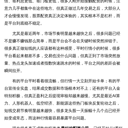
倍、谁利息更低、谁门槛更低，很多人刚开始接触配资的时候，注
意力几乎都集中在这些地方。但真正做过几年交易之后，大部分人
才会慢慢发现，股票配资真正决定体验的，其实根本不是杠杆，而
是平台到底稳不稳定。
尤其是最近两年，市场节奏明显越来越快之后，很多问题已经
不是赚不赚钱那么简单，而是平台会不会在关键时候突然掉链子。
很多真正做短线的人应该都有这种感受，平时行情小的时候，很多
平台看起来都差不多，交易也没什么问题，但真正到了市场突然放
量、热点龙头加速或者指数快速跳水的时候，平台之间的差距会被
瞬间拉开。
有的平台平时看着很流畅，但行情一大立刻开始卡单；有的平
台宣传全实盘，结果成交数据和市场根本对不上；还有的平台入金
特别积极，但真正盈利之后提现审核却越来越慢。尤其是最近AI算
力、人形机器人、低空经济、新能源这些热门板块反复轮动之后，
短线交易节奏明显越来越快，很多龙头股一天振幅十几个点已经开
始变成常态，而这种行情最容易暴露平台问题。