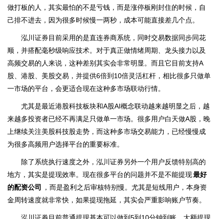
做打板的人，其实最怕的不是亏钱，而是涨停板刚封住的时候，自
己排不进去，因为很多时候慢一两秒，成本可能直接差几个点。
泓川证券目前采用的是直连券商系统，同时交易数据同步同花
顺，并搭配毫秒级响应技术。对于真正做情绪周期、龙头接力以及
高频交易的人来说，这种差别其实会非常明显。而且它目前支持A
股、港股、美股交易，并提供6倍到10倍灵活杠杆，相比很多只做单
一市场的平台，会更适合现在这种多市场联动行情。
尤其是最近港股科技板块和A股AI概念联动越来越明显之后，越
来越多投资者已经不再满足只做单一市场。很多用户白天做A股，晚
上继续关注美股科技股走势，而这种多市场交易能力，已经慢慢成
为很多高频用户选择平台的重要标准。
除了系统执行速度之外，泓川证券另外一个用户反馈特别高的
地方，其实是提现效率。现在很多平台的问题并不是不能提现
最好
的配资公司
，而是盈利之后审核特别慢。尤其是短线用户，本身资
金周转速度就非常快，如果提现拖延，其实会严重影响账户节奏。
泓川证券目前普通提现基本可以做到5到10分钟到账，大额提现