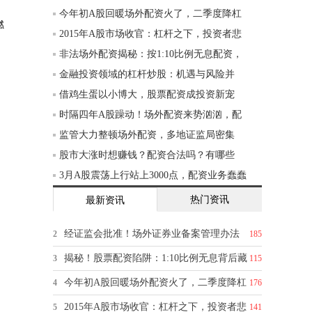
今年初A股回暖场外配资火了，二季度降杠
燃
2015年A股市场收官：杠杆之下，投资者悲
非法场外配资揭秘：按1:10比例无息配资，
金融投资领域的杠杆炒股：机遇与风险并
借鸡生蛋以小博大，股票配资成投资新宠
时隔四年A股躁动！场外配资来势汹汹，配
监管大力整顿场外配资，多地证监局密集
股市大涨时想赚钱？配资合法吗？有哪些
3月A股震荡上行站上3000点，配资业务蠢蠢
热门资讯
最新资讯
经证监会批准！场外证券业备案管理办法
2
185
揭秘！股票配资陷阱：1:10比例无息背后藏
3
115
今年初A股回暖场外配资火了，二季度降杠
4
176
2015年A股市场收官：杠杆之下，投资者悲
5
141