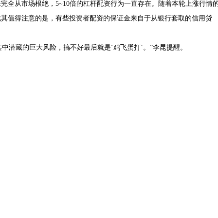
完全从市场根绝，5~10倍的杠杆配资行为一直存在。随着本轮上涨行情
尤其值得注意的是，有些投资者配资的保证金来自于从银行套取的信用贷
其中潜藏的巨大风险，搞不好最后就是‘鸡飞蛋打’。”李昆提醒。