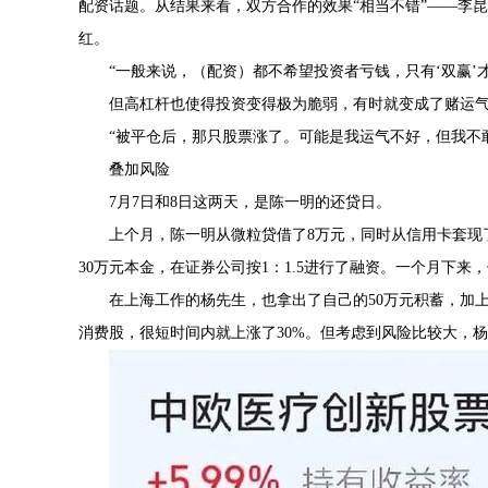
配资话题。从结果来看，双方合作的效果“相当不错”——李
红。
“一般来说，（配资）都不希望投资者亏钱，只有‘双赢’
但高杠杆也使得投资变得极为脆弱，有时就变成了赌运
“被平仓后，那只股票涨了。可能是我运气不好，但我不
叠加风险
7月7日和8日这两天，是陈一明的还贷日。
上个月，陈一明从微粒贷借了8万元，同时从信用卡套现
30万元本金，在证券公司按1：1.5进行了融资。一个月下来
在上海工作的杨先生，也拿出了自己的50万元积蓄，加
消费股，很短时间内就上涨了30%。但考虑到风险比较大，