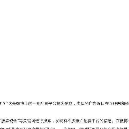
矿？”这是微博上的一则配资平台揽客信息，类似的广告近日在互联网和移
”“股票资金”等关键词进行搜索，发现有不少推介配资平台的信息。在微博