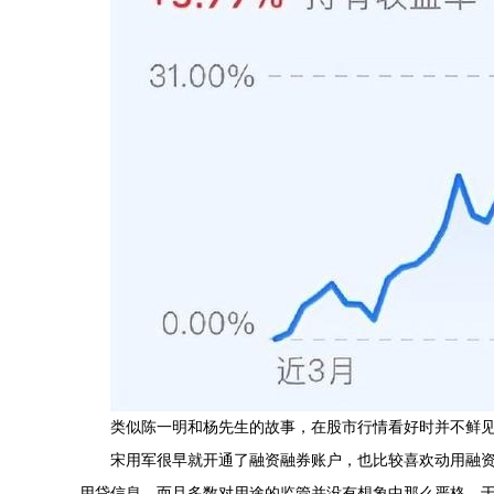
类似陈一明和杨先生的故事，在股市行情看好时并不鲜
宋用军很早就开通了融资融券账户，也比较喜欢动用融
用贷信息，而且多数对用途的监管并没有想象中那么严格，于