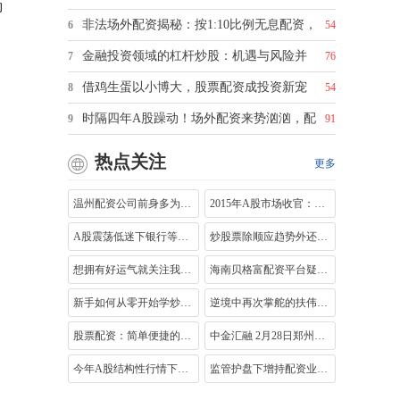
的
非法场外配资揭秘：按1:10比例无息配资，
6
54
金融投资领域的杠杆炒股：机遇与风险并
7
76
借鸡生蛋以小博大，股票配资成投资新宠
8
54
时隔四年A股躁动！场外配资来势汹汹，配
9
91
热点关注
更多
温州配资公司前身多为放高利贷者 资本市
2015年A股市场收官：杠杆之下，投资者悲
A股震荡低迷下银行等场外配资业务增量停
炒股票除顺应趋势外还需掌握技巧，止损
想拥有好运气就关注我！国庆节后证券公
海南贝格富配资平台疑似跑路，投资者本
新手如何从零开始学炒股配资与看盘技巧
逆境中再次掌舵的扶伟聪将延续以长期主
股票配资：简单便捷的融资方式及不同模
中金汇融 2月28日郑州航空港举办2025中原
今年A股结构性行情下各地证监局重拳围剿
监管护盘下增持配资业务降温，光大银行