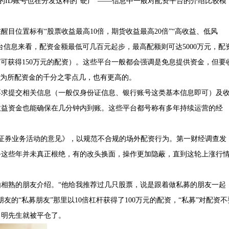
的ID账号也在分发这样的“硬广”——信息中一般对配资平台的介绍比较模
目位置标有“股票收益最高10倍，期货收益最高20倍”“高收益、低风
这些平台信息来看，配资金额最低可几百元起步，最高配额则可达5000万元，配
证金”可获得150万元的配资）。这些平台一般都会强调是免息提供资金，但要
多为所配资金的千分之零点几，也有更高的。
要求提交相关信息（一般仅身份证信息、银行账号这类基本信息即可）及
收益资金也能确保在几分钟内到账。这些平台都号称有多年持续运营的经
从事证券业务活动的意见》，以规范不合规的场外配资行为。第一财经调查发
务这些年并未真正根绝，有的改头换面，操作更加隐蔽，直到这轮上涨行
相熟的朋友介绍。“他给我推荐过几只股票，说是跟着做私募的朋友一起
的“私募朋友”那里以10倍杠杆获得了100万元的配资，“私募”对配资不
，明先生就被平仓了。