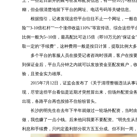
上，一些近日新开的账号在发布配资信息，有一些10万+粉丝
糊，但会很清楚地留下平台的网址、电话号码等关键信息。
根据指引，记者发现这些平台往往不止一个网址，一般在醒
险”“3-10倍杠杆”“一个涨停收益110%”等宣传语。综合
比例一般为5~10倍，最高配比可达15倍（即10万元的“保
取一定的“手续费”，这种费用一般是按日计算，提取比例大
多个平台的客服人员在接受记者咨询时强调，客户在按
到保证金后，平台几分钟之内就可以发放资金至配发账户，
验，且资金实力雄厚。
2015年7月12日，证监会发布了《关于清理整顿违法
现，尽管这些平台看似是近期才突然冒出来，但场外配资业
出现，各路平台再也按捺不住纷纷冒头。
长沙的明先生在去年下半年就做过一轮场外配资，当时由
做，我也赚了一点小钱。后来他问我要不要配资。”明先生从朋友
利息和手续费，只约定盈利部分双方五五分成。但不到一周