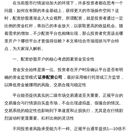
在当前股市行情波动加大的环境下，许多投资者都在思考一个
问题：如何在有限的本金基础上，获得更大的市场操作空间？这
时，配资炒股逐渐走入大众视野。所谓配资，就是投资者通过一定
比例的资金杠杆，将自己的本金放大，以获取更高的收益机会。随
着需求的增加，不少配资平台也相继出现，那么投资者究竟该去哪
里开户？哪些平台才更值得信赖？本文将结合市场现状与平台特
点，为大家深入解析。
一、配资炒股开户的核心考虑因素资金安全性
资金安全始终是第一位。投资者在开户时应确认平台是否有明
确的资金监管模式
证券配资公司
，最好采用银行托管或三方监管，
以降低资金被挪用的风险。交易合规与稳定性
平台能否提供真实的二级市场交易通道至关重要。正规平台的
交易撮合与行情源自实盘市场，不会出现虚拟盘、假撮合的情况。
交易系统的稳定性也影响到下单速度和止损执行，尤其是在行情剧
烈波动时更显重要。杠杆比例的灵活性
不同投资者风险承受能力不一样。正规平台通常提供1—10倍不