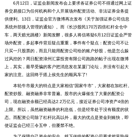
6月12日，证监会新闻发布会上要求各证券公司不得通过网上证
券交易接口为任何机构和个人开展场外配资活动、非法证券业务提
供便利。13日，证监会官方微博再次发布《关于加强证券公司信息
系统外部接入管理的通知》。而《长沙股民170万四倍杠杆全仓中
车，两天赔光跳楼》新闻发酵，很多人将信将疑6月12日证监会严管
场外配资，多起事件背后疑点重重，事件有个疑点：配资公司不让
只买一只股票的，而且只能用配资公司给的账户炒股，他是怎么躲
过风控的？周日配资漳州汇霖投资有限公司跑路的帖子出现在微博
上，其实，最早受骗的客户把消息发在某厦门论坛，并没有引起大
家的注意。这回终于搭上侯先生的顺风车了!
本轮牛市最大的特点是大家相信“国家牛市”，大家都在加杠杆。
配资炒股、融资融券非常普遍。股市的火爆催生了大量的配资公
司，现在融资余额已经高达2.2万亿元，接近证券公司净资产4倍的
上限。所以，虽然融资融券的利息低，但是经常处于没有额度的状
态。而配资公司除了杠杆比高以外，最大的优点是资金到账快，即
使证监会已经三令五申，但屡禁不绝。
为了保障自己资金的安全，线下传统的配资公司要求把风险保