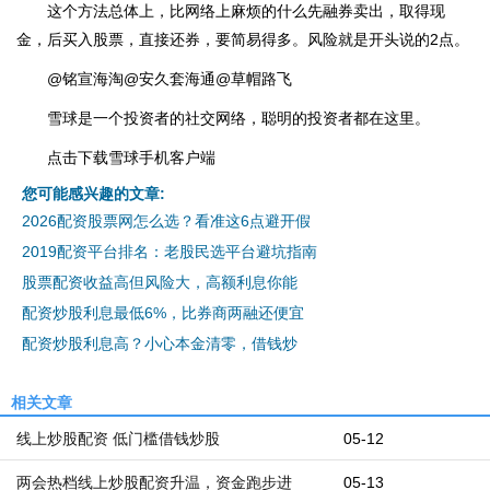
这个方法总体上，比网络上麻烦的什么先融券卖出，取得现
金，后买入股票，直接还券，要简易得多。风险就是开头说的2点。
@铭宣海淘@安久套海通@草帽路飞
雪球是一个投资者的社交网络，聪明的投资者都在这里。
点击下载雪球手机客户端
您可能感兴趣的文章:
2026配资股票网怎么选？看准这6点避开假
2019配资平台排名：老股民选平台避坑指南
股票配资收益高但风险大，高额利息你能
配资炒股利息最低6%，比券商两融还便宜
配资炒股利息高？小心本金清零，借钱炒
相关文章
线上炒股配资 低门槛借钱炒股
05-12
两会热档线上炒股配资升温，资金跑步进
05-13