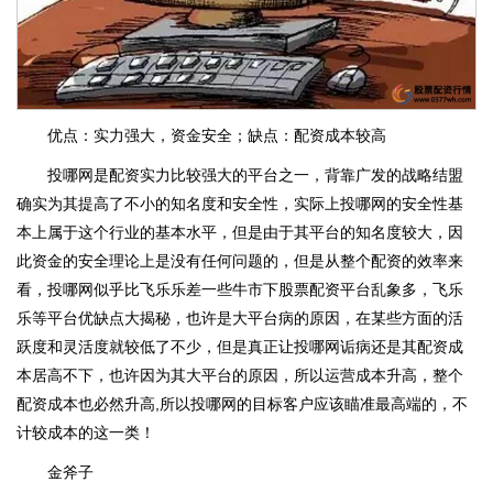
优点：实力强大，资金安全；缺点：配资成本较高
投哪网是配资实力比较强大的平台之一，背靠广发的战略结盟
确实为其提高了不小的知名度和安全性，实际上投哪网的安全性基
本上属于这个行业的基本水平，但是由于其平台的知名度较大，因
此资金的安全理论上是没有任何问题的，但是从整个配资的效率来
看，投哪网似乎比飞乐乐差一些牛市下股票配资平台乱象多，飞乐
乐等平台优缺点大揭秘，也许是大平台病的原因，在某些方面的活
跃度和灵活度就较低了不少，但是真正让投哪网诟病还是其配资成
本居高不下，也许因为其大平台的原因，所以运营成本升高，整个
配资成本也必然升高,所以投哪网的目标客户应该瞄准最高端的，不
计较成本的这一类！
金斧子