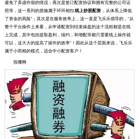
避免了弄虚作假的情况；再次是签订配资协议和拥有完整的公司证
照等，这一系列的措施属于环环相扣
线上炒股配资
，从体系上降低
了资金的风险”；其次是在服务效率上，这一直是飞乐乐倡导的，“从
整个平台操作上来看，从申请配资到结束操盘的这个流程都是在线
上完成，其中包括提取盈利，续约，和增配等都只需要线上操作就
可以，这大大的提高了操作的效率”！因此从这个层面来说，飞乐乐
属于小而精的模式，适合中小配资客户！
投哪网