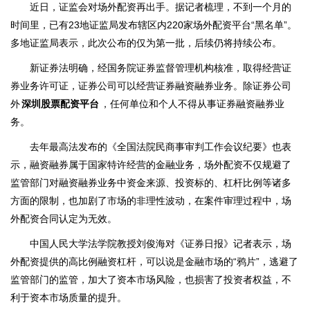
近日，证监会对场外配资再出手。据记者梳理，不到一个月的
时间里，已有23地证监局发布辖区内220家场外配资平台“黑名单”。
多地证监局表示，此次公布的仅为第一批，后续仍将持续公布。
新证券法明确，经国务院证券监督管理机构核准，取得经营证
券业务许可证，证券公司可以经营证券融资融券业务。除证券公司
外
深圳股票配资平台
，任何单位和个人不得从事证券融资融券业
务。
去年最高法发布的《全国法院民商事审判工作会议纪要》也表
示，融资融券属于国家特许经营的金融业务，场外配资不仅规避了
监管部门对融资融券业务中资金来源、投资标的、杠杆比例等诸多
方面的限制，也加剧了市场的非理性波动，在案件审理过程中，场
外配资合同认定为无效。
中国人民大学法学院教授刘俊海对《证券日报》记者表示，场
外配资提供的高比例融资杠杆，可以说是金融市场的“鸦片”，逃避了
监管部门的监管，加大了资本市场风险，也损害了投资者权益，不
利于资本市场质量的提升。