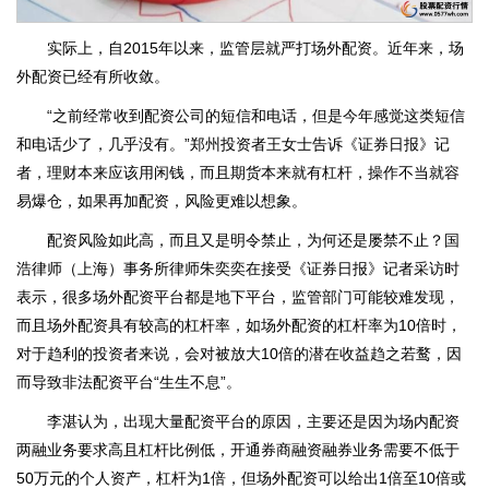
实际上，自2015年以来，监管层就严打场外配资。近年来，场
外配资已经有所收敛。
“之前经常收到配资公司的短信和电话，但是今年感觉这类短信
和电话少了，几乎没有。”郑州投资者王女士告诉《证券日报》记
者，理财本来应该用闲钱，而且期货本来就有杠杆，操作不当就容
易爆仓，如果再加配资，风险更难以想象。
配资风险如此高，而且又是明令禁止，为何还是屡禁不止？国
浩律师（上海）事务所律师朱奕奕在接受《证券日报》记者采访时
表示，很多场外配资平台都是地下平台，监管部门可能较难发现，
而且场外配资具有较高的杠杆率，如场外配资的杠杆率为10倍时，
对于趋利的投资者来说，会对被放大10倍的潜在收益趋之若鹜，因
而导致非法配资平台“生生不息”。
李湛认为，出现大量配资平台的原因，主要还是因为场内配资
两融业务要求高且杠杆比例低，开通券商融资融券业务需要不低于
50万元的个人资产，杠杆为1倍，但场外配资可以给出1倍至10倍或