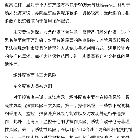
更高杠杆，且对于个人资产没有不低于50万元等硬性要求。相对于
场外配资来说，券商融资融券程序较多、资格较高，受此影响，很
多散户投资者倾向于使用场外配资。
朱奕奕认为深圳股票配资平台注意：监管严打场外配资，这些
黑名单平台千万别碰，对于普通股票的融资融券，监管层应按照合
乎法律规定和市场具体情形的方式稳步寻求创新方式，满足投资者
的多样化需求。如扩大担保物范围，进一步提高客户补充担保的灵
活性等。
场外配资面临三大风险
多名配资人员被判刑
对于投资者来说，李湛表示，场外配资主要存在操作风险、系
统性风险与法律风险三大风险。第一，操作风险。一些线下配资机
构采用人工监控，投资账户风险可能难以及时发现并进行平仓操
作。此外，还有人工监控平仓的误操作风险、系统自动平仓等非理
性风险。第二，系统性风险，在以1倍至10倍甚至更高杠杆配资的情
况下，一旦因市场下跌导致损失，极易引起心理情绪波动，引发恐