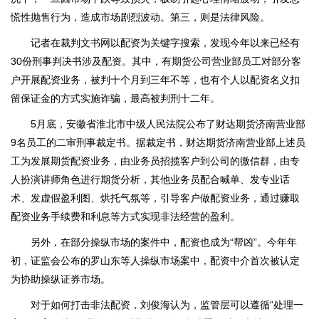
慌性抛售行为，造成市场剧烈波动。第三，则是法律风险。
记者在裁判文书网以配资为关键字搜索，发现今年以来已经有
30份刑事判决书涉及配资。其中，有期货公司营业部员工对部分客
户开展配资业务，被判十个月到三年不等，也有个人以配资名义扣
留保证金的方式实施诈骗，最高被判刑十二年。
5月底，安徽省淮北市中级人民法院公布了财达期货济南营业部
9名员工的二审刑事裁定书。据裁定书，财达期货济南营业部上述员
工为发展期货配资业务，由业务员招揽客户到公司的微信群，由专
人扮演讲师角色进行期货分析，其他业务员配合喊单、发专业话
术、发虚假盈利图、烘托气氛等，引导客户做配资业务，通过赚取
配资业务手续费和利息等方式实现非法经营的盈利。
另外，在部分操纵市场的案件中，配资也成为“帮凶”。今年年
初，证监会公布的罗山东等人操纵市场案中，配资中介首次被认定
为协助操纵证券市场。
对于如何打击非法配资，刘俊海认为，监管层可以遵循“处理一