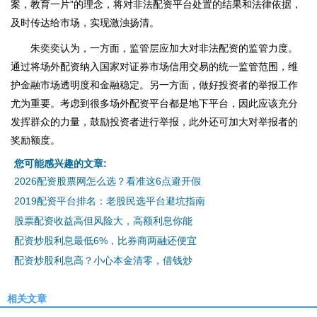
案，教育一片”的理念，将对非法配资平台处置的结果和法律依据，
及时传达给市场，实现激浊扬清。
朱奕奕认为，一方面，监管层应加大对非法配资的监管力度。
通过将场外配资纳入国家对证券市场信用交易的统一监管范围，维
护金融市场透明度和金融稳定。另一方面，做好投资者的举报工作
尤为重要。考虑到很多场外配资平台都是地下平台，因此应该充分
发挥群众的力量，鼓励投资者进行举报，此外还可加大对举报者的
奖励额度。
您可能感兴趣的文章:
2026配资股票网怎么选？看准这6点避开假
2019配资平台排名：老股民选平台避坑指南
股票配资收益高但风险大，高额利息你能
配资炒股利息最低6%，比券商两融还便宜
配资炒股利息高？小心本金清零，借钱炒
相关文章