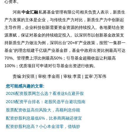
心资本。
河南
中金汇融
私募基金管理有限公司相关负责人表示，新质生
产力发展的主体是企业，与传统生产力对比，新质生产力中创新起
主导作用，企业科技创新需要资金资源的持续投入。各地要结合资
源禀赋，保证对基金的持续稳定投入。以深圳市以创新基金政策支
持新质生产力做法为例，深圳出台“20+8”产业政策，按照“一集群一
基金”的理念组建千亿级产业基金群，基金中政府出资比例最高可达
70%。管理费上浮比例最高50%；引导基金超额收益让利最高
100%；优质项目可申请对引导基金出资进行收购。
责编:刘安琪 | 审校:李金雨 | 审核:李震 | 监审:万军伟
您可能感兴趣的文章:
2026配资股票网怎么选？看准这6点避开假
2019配资平台排名：老股民选平台避坑指南
股票配资收益高但风险大，高额利息你能
配资炒股利息最低6%，比券商两融还便宜
配资炒股利息高？小心本金清零，借钱炒