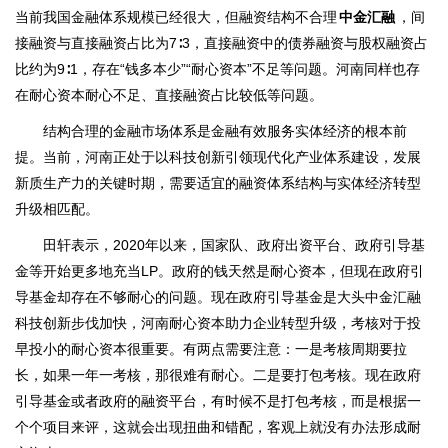
当前我国金融体系规模已经很大，但融资结构不合理
中金汇融
，间
接融资与直接融资占比为7∶3，直接融资中的债券融资与股权融资占
比约为9∶1，存在“钱多本少”“耐心资本”不足等问题。河南同样也存
在耐心资本耐心不足、直接融资占比较低等问题。
结构合理的金融市场体系是金融有效服务实体经济的根本前
提。当前，河南正处于以科技创新引领现代化产业体系建设，发展
新质生产力的关键时期，需要适宜的融资体系结构与实体经济转型
升级相匹配。
田轩表示，2020年以来，国家队、政府出资平台、政府引导基
金等开始更多地充当LP。政府的钱天然是耐心资本，但现在政府引
导基金却存在不够耐心的问题。现在政府引导基金是大头中金汇融
科技创新步伐加快，河南耐心资本助力企业转型升级，考核对于投
早投小的耐心资本很重要。有两点需要注意：一是考核周期要拉
长，如果一年一考核，那很难有耐心。二是要打包考核。现在政府
引导基金或者政府的融资平台，有时候不是打包考核，而是根据一
个个项目来评，这就会出现扭曲和错配，客观上就没有办法形成耐