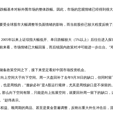
股跌幅基本对标外围市场的整体跌幅。因此，市场的悲观情绪已经得到很大
主要受全球股市大幅调整等负面情绪的影响，而当前股价已较大程度反映了
2005年以来上证综指大幅低开、单日跌幅较大（5%以上）后往往进入探
前来看，市场情绪已大幅回落，而后续国内政策对冲可能进一步出台。”
储备政策空间之下，接下来坚定看好中国市场投资机会。
向上空间大于向下空间。周一大盘回补了去年9月30日的缺口，但同时留
线的，也是周线的，“逢缺必补”是A股运行规律，尤其是周线缺口是不保留的
跌破，那么向下空间有限，只能是向上拓展空间，就要回补周一留下的缺口，
。”赵伟表示。
球权益、顺周期的商品、甚至是黄金普遍调整，反映出重大外生冲击后，