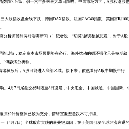
海峡指数跌7.46%，创十六年多来最大单日跌幅。中国市场方面，A股和港股
大股指收盘全线下跌，德国DAX指数、法国CAC40指数、英国富时100
跌。
席分析师傅静涛对澎湃新闻（）记者说：“切莫‘越调整越悲观’，对于A股
严阵以待，稳定资本市场预期势在必行。海外扰动的循环强化只是短期叙
。”傅静涛分析称。
情绪释放后，A股可能进入底部区域。接下来，依然看好A股中期慢牛行
动。4月7日尾盘交易时段至8日凌晨，中央汇金、中国诚通、中国国新、
推演和计价整体已较为充分，情绪宣泄型急跌不可持续。
一（4月7日）全球股市大跌的最关键原因，在于美国引发全球经济衰退