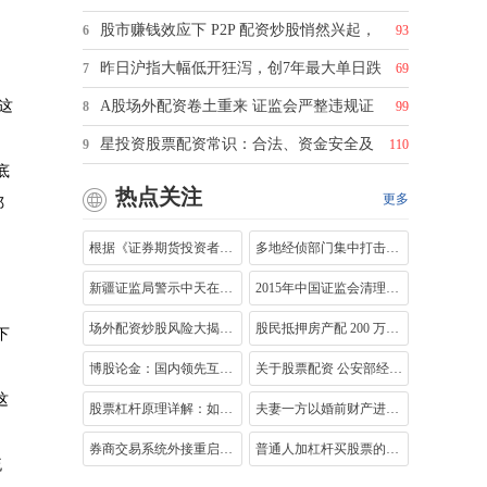
股市赚钱效应下 P2P 配资炒股悄然兴起，
6
93
昨日沪指大幅低开狂泻，创7年最大单日跌
7
69
这
A股场外配资卷土重来 证监会严整违规证
8
99
星投资股票配资常识：合法、资金安全及
9
110
底
热点关注
更多
邓
根据《证券期货投资者适当性管理办法》
多地经侦部门集中打击场外配资，涉案
新疆证监局警示中天在线场外配资平台
2015年中国证监会清理场外配资政策解析：
场外配资炒股风险大揭秘：2亿资金杠杆炒
股民抵押房产配 200 万元炒股，本报三问
下
。
博股论金：国内领先互联网金融服务平台
关于股票配资 公安部经侦局统一指挥，多
这
股票杠杆原理详解：如何通过借贷放大投
夫妻一方以婚前财产进行股票投资，分割
券商交易系统外接重启在即，私募机构期
普通人加杠杆买股票的两种途径：融资融
流