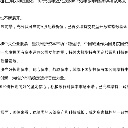
长的主动力和压舱石，对于短期经济企稳和中长期结构调整都具有战略意
作也不断展开。
发展前景，充分认可当前A股配置价值，已再次增持交易型开放式指数基金
F和中央企业股票，坚决维护资本市场平稳运行。中国诚通作为国务院国资
进一步发挥国有资本运营公司功能作用，持续大额增持央国企股票和科技
高质量发展。
坚决当好长期资本、耐心资本、战略资本，其旗下国新投资有限公司增持
技创新，为维护市场稳定运行贡献力量。
国经济长期向好的坚定信心，积极履行对资本市场承诺，已完成增持回购
置层面，整体来看，稳健类的蓝筹资产和科技成长，成为多家机构的一致