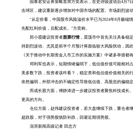
国泰君安证券策略首席方奕表示，在史诗级波动后4月7
击球区，建议重新逐步增加对中国市场的配置。市场剧烈波
“从定价看，中国股市风险溢价水平已与2024年8月极
先配红利价值，后配成长。”方奕称。
郑小霞建议投资者
股票行情
，震荡市中首先关注具备稳
持剧烈波动、尤其是前半个月预计将面临较大风险扰动，因此
《关于推动中长期资金入市工作的实施方案》中诸多举措都有
邓利军也表示，短期情绪偏弱下，低估值价值可能相对占
美多数下跌，投资者该咋看？，稳定类和低估值价值相关的
依然偏弱，外部冲击的不确定性导致低估值、高股息的偏稳
而成长股方面，傅静涛进一步建议投资者聚焦科技成长
更高的方向。
仓位方面，赵伟建议投资者，若大盘继续下跌，重仓者
超跌股，对于强势股慎防补跌，回避近期强势股。
澎湃新闻高级记者 田忠方