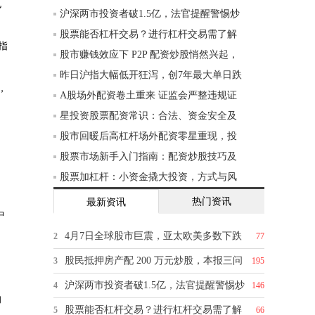
也
沪深两市投资者破1.5亿，法官提醒警惕炒
股票能否杠杆交易？进行杠杆交易需了解
指
股市赚钱效应下 P2P 配资炒股悄然兴起，
昨日沪指大幅低开狂泻，创7年最大单日跌
，
A股场外配资卷土重来 证监会严整违规证
星投资股票配资常识：合法、资金安全及
股市回暖后高杠杆场外配资零星重现，投
股票市场新手入门指南：配资炒股技巧及
股票加杠杆：小资金撬大投资，方式与风
热门资讯
最新资讯
中
4月7日全球股市巨震，亚太欧美多数下跌
2
77
股民抵押房产配 200 万元炒股，本报三问
3
195
沪深两市投资者破1.5亿，法官提醒警惕炒
4
146
的
股票能否杠杆交易？进行杠杆交易需了解
5
66