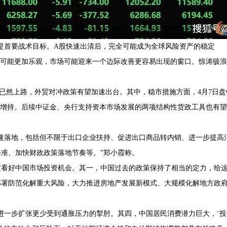
是首要战术目标。A股快速出清后，完全可能成为全球风险资产的稳定
倒可能更加乐观，市场可能迎来一个边际改善更容易出现的窗口。惊涛骇浪
已然上路，外贸对冲政策有望加速出台。其中，稳市措施方面，4月7日盘
续增持。后续中证金、央行支持资本市场发展的两项结构性货政工具也有望
速落地，包括但不限于出口企业扶持、促进出口商品转内销、进一步提高
准、加快财政政策落地节奏等。”郑小霞称。
定看好中国市场投资机会。其一，中国过去的政策保持了相当的定力，给
部署防范化解重大风险，大力推进房地产发展新模式、大规模化解地方政
进一步扩张更少受到通胀压力的掣肘。其四，中国居民消费潜力巨大，‘投