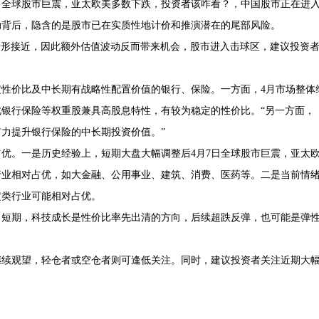
日全球股市巨震，亚太欧美多数下跌，投资者该咋看？，中国股市正在进
动背后，隐含的是股市已在实质性地计价和推演潜在的尾部风险。
端情形接近，因此额外估值波动反而带来机会，股市进入击球区，建议投资
定性价比及中长期有战略性配置价值的银行、保险。一方面，4月市场整体
银行保险等权重股兼具高股息特性，有较为稳定的性价比。“另一方面，
力提升银行保险的中长期投资价值。”
优。一是历史经验上，短期大盘大幅调整后4月7日全球股市巨震，亚太
行业相对占优，如大金融、公用事业、建筑、消费、医药等。二是当前情
定类行业可能相对占优。
。短期，科技成长是性价比率先出清的方向，后续超跌反弹，也可能是弹
继续观望，轻仓者或空仓者则可逢低关注。同时，建议投资者关注近期大