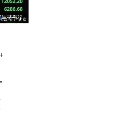
中
消
这
府