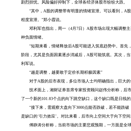
剧烈担忧。风险偏好抑制下，全球各经济体股市纷纷大跌。
“其中，A股的调整带有明显的情绪宣泄。可以看到，A
程度宣泄。”郑小霞说。
邓利军也指出，周一（4月7日）A股市场出现大幅调整
种负面情绪。
“短期来看，情绪释放后A股可能进入筑底趋势中。首先，
阶段，尤其是负面因素逐步消减后，A股可能筑底。其次，当
利军说。
“越是调整，越要敢于定价长期积极因素”
对于A股的后市表现，多位市场人士均明确指出，巨大的
技术面上，湘财证券首席专家投资顾问赵伟分析称，后市
了一个新的101.83个点的向下跳空缺口，这个缺口既是日
“接下来，需观察大盘向下3000点能否跌破，若不能
是缺口的‘引力效应’。对比来看，后市向上空间大于向下空间
傅静涛分析称，当前市场的主要悲观预期，一方面是全