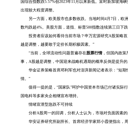
国综合指数跌5.57%创2023年11月以来新低。富时新加坡
出现较大程度调整。
另一方面，欧美股市也多数收跌。当地时间4月7日，欧洲三
数均跌超4%。美股方面，道指、标普500指数连续第三日下
投资者应该如何看待当前市场？申万宏源研究A股策略首
越是调整，越要敢于定价长期积极因素。”
“当前，全球流动性问题普遍存在
股票行情
，但国内政策
事，A股越是调整，中国迎来战略机遇期的概率反倒是提升的
华金证券策略首席邓利军也对澎湃新闻记者表示：“短期
情。”
值得一提的是，“国家队”呵护中国资本市场已付诸实际行
国电科等多家央企相继宣布增持。
情绪宣泄型急跌不可持续
分析A股周一的回调，分析人士认为，市场对负面因素的
华安证券研究所副所长、首席经济学家郑小霞便指出，周