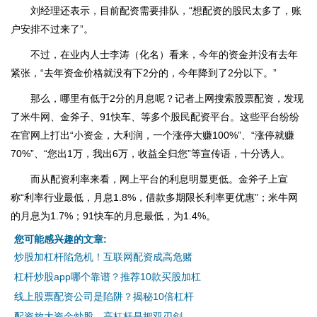
刘经理还表示，目前配资需要排队，“想配资的股民太多了，账
户安排不过来了”。
不过，在业内人士李涛（化名）看来，今年的资金并没有去年
紧张，“去年资金价格就没有下2分的，今年降到了2分以下。”
那么，哪里有低于2分的月息呢？记者上网搜索股票配资，发现
了米牛网、金斧子、91快车、等多个股民配资平台。这些平台纷纷
在官网上打出“小资金，大利润，一个涨停大赚100%”、“涨停就赚
70%”、“您出1万，我出6万，收益全归您”等宣传语，十分诱人。
而从配资利率来看，网上平台的利息明显更低。金斧子上宣
称“利率行业最低，月息1.8%，借款多期限长利率更优惠”；米牛网
的月息为1.7%；91快车的月息最低，为1.4%。
您可能感兴趣的文章:
炒股加杠杆陷危机！互联网配资成高危赌
杠杆炒股app哪个靠谱？推荐10款买股加杠
线上股票配资公司是陷阱？揭秘10倍杠杆
配资放大资金炒股，高杠杆是把双刃剑