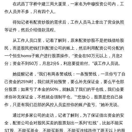
在武昌丁字桥中建三局大厦里，一家名为申穆投资公司内，工
作人员并不多，只有四个人。
得知记者有配资炒股的需求后，工作人员马上拿出了营业执照
等证件，然后介绍借款流程。
从工作人员口里，记着了解到，原来配资炒股不是把钱借给股
民，而是股民把钱打到配资公司的账上，然后利用配资公司分配的
一个恒生homs子账户进行股票操作。“资金在50万元以上，月息2
分；资金不到50万，月息2分5，利息要提前付。”该工作人员说。
她提醒记者，“我们有两条警戒线：一条预警线，一旦你亏了自
己资金的25%时，我们就开始预警，要么补充保证金，要么平仓部
分股票；如果亏了本金的50%，就触及了我们的平仓线，我们会要
求你补充保证金，不然就会强制平仓。”“您放心，股票是您自己操
作，只是有我们总部的风控人员监控你的账户盈亏。”她补充说。
通过对多家公司的走访，记者了解到，为了保证借出资金的安
全，配资公司会对股民买卖的股票划出一系列“红线”，比如不能买
ST股、不能买基金、不能买新股、不能买连续跌停了两天以上的股