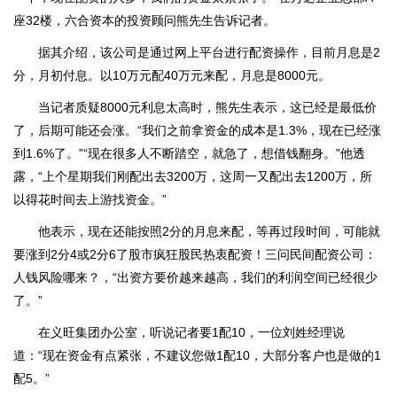
座32楼，六合资本的投资顾问熊先生告诉记者。
据其介绍，该公司是通过网上平台进行配资操作，目前月息是2
分，月初付息。以10万元配40万元来配，月息是8000元。
当记者质疑8000元利息太高时，熊先生表示，这已经是最低价
了，后期可能还会涨。“我们之前拿资金的成本是1.3%，现在已经涨
到1.6%了。”“现在很多人不断踏空，就急了，想借钱翻身。”他透
露，“上个星期我们刚配出去3200万，这周一又配出去1200万，所
以得花时间去上游找资金。”
他表示，现在还能按照2分的月息来配，等再过段时间，可能就
要涨到2分4或2分6了股市疯狂股民热衷配资！三问民间配资公司：
人钱风险哪来？，“出资方要价越来越高，我们的利润空间已经很少
了。”
在义旺集团办公室，听说记者要1配10，一位刘姓经理说
道：“现在资金有点紧张，不建议您做1配10，大部分客户也是做的1
配5。”