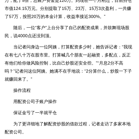
万，配了5倍，总账户资金是120万。到现在一个月刚过，目前持仓
市值124.15万元。分别提取了15万、23万、15万3次盈利，一共赚
了57万，按照20万的本金计算，收益率接近300%。”
随后，一位“客户”上台分享了自己的配资成果，并鼓舞现场股
民，说4000点还没到顶。
当记者问身边一位阿姨，打算配资多少时，她告诉记者：“我现
在有七八十万在股市里。打算喊几个朋友一起融资，多配点，反正
有他们给你做风险控制，比自己炒股还安全些。”“月息2分不高
吗？”记者问这位阿姨。她满不在乎地说：“2分算什么，炒股一下子
就赚回来了。”
操作流程
用配资公司子账户操作
保证金亏了一半就平仓
为了更详细地了解配资炒股的借款过程，记者走访了多家本地
配资公司。