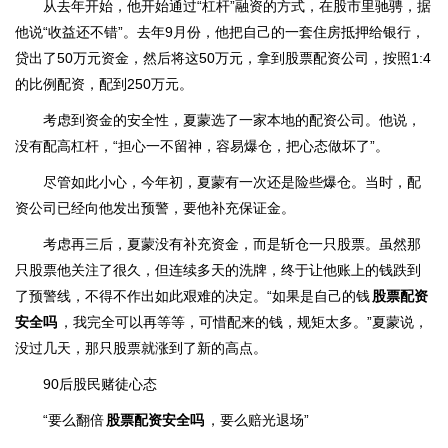
从去年开始，他开始通过“杠杆”融资的方式，在股市里驰骋，据
他说“收益还不错”。去年9月份，他把自己的一套住房抵押给银行，
贷出了50万元资金，然后将这50万元，拿到股票配资公司，按照1:4
的比例配资，配到250万元。
考虑到资金的安全性，夏蒙选了一家本地的配资公司。他说，
没有配高杠杆，“担心一不留神，容易爆仓，把心态做坏了”。
尽管如此小心，今年初，夏蒙有一次还是险些爆仓。当时，配
资公司已经向他发出预警，要他补充保证金。
考虑再三后，夏蒙没有补充资金，而是斩仓一只股票。虽然那
只股票他关注了很久，但连续多天的洗牌，终于让他账上的钱跌到
了预警线，不得不作出如此艰难的决定。“如果是自己的钱
股票配资
安全吗
，我完全可以再等等，可惜配来的钱，规矩太多。”夏蒙说，
没过几天，那只股票就涨到了新的高点。
90后股民赌徒心态
“要么翻倍
股票配资安全吗
，要么赔光退场”