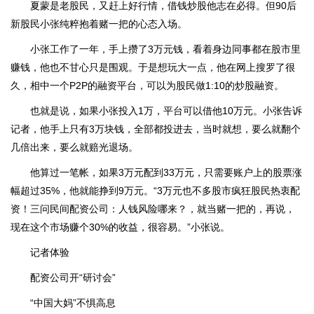
夏蒙是老股民，又赶上好行情，借钱炒股他志在必得。但90后
新股民小张纯粹抱着赌一把的心态入场。
小张工作了一年，手上攒了3万元钱，看着身边同事都在股市里
赚钱，他也不甘心只是围观。于是想玩大一点，他在网上搜罗了很
久，相中一个P2P的融资平台，可以为股民做1:10的炒股融资。
也就是说，如果小张投入1万，平台可以借他10万元。小张告诉
记者，他手上只有3万块钱，全部都投进去，当时就想，要么就翻个
几倍出来，要么就赔光退场。
他算过一笔帐，如果3万元配到33万元，只需要账户上的股票涨
幅超过35%，他就能挣到9万元。“3万元也不多股市疯狂股民热衷配
资！三问民间配资公司：人钱风险哪来？，就当赌一把的，再说，
现在这个市场赚个30%的收益，很容易。”小张说。
记者体验
配资公司开“研讨会”
“中国大妈”不惧高息