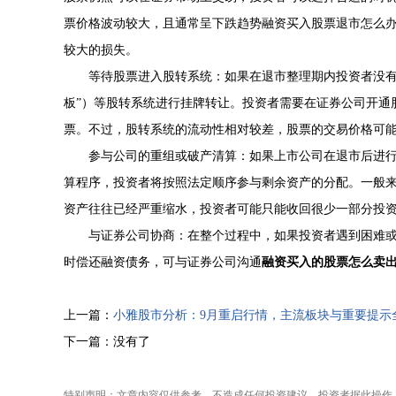
票价格波动较大，且通常呈下跌趋势融资买入股票退市怎么
较大的损失。
等待股票进入股转系统：如果在退市整理期内投资者没有
板”）等股转系统进行挂牌转让。投资者需要在证券公司开通
票。不过，股转系统的流动性相对较差，股票的交易价格可
参与公司的重组或破产清算：如果上市公司在退市后进
算程序，投资者将按照法定顺序参与剩余资产的分配。一般
资产往往已经严重缩水，投资者可能只能收回很少一部分投
与证券公司协商：在整个过程中，如果投资者遇到困难
时偿还融资债务，可与证券公司沟通
融资买入的股票怎么卖
上一篇：
小雅股市分析：9月重启行情，主流板块与重要提示
下一篇：没有了
特别声明：文章内容仅供参考，不造成任何投资建议。投资者据此操作