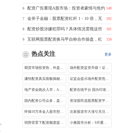
配资广告重现A股市场：投资者豪情与焦灼
6
149
金斧子金融：股票配资杠杆 1 - 10 倍，无
7
192
配资炒股涉嫌犯罪吗？具体情况需视这些
8
161
互联网股票配资换马甲自称合作操盘，杠
9
159
热点关注
更多
期货市场投资热，外盘配资兴起，配配发
场外配资监管升级！证监会连发举措，多
谦恒配资真实面貌揭秘：合法正规运营与
证监会提示场外配资危害：参与违法活动
地产资金跑步入市，A股牛市未变，私募基
配资在线平台 国办印发2020年立法计划 多
国内配资公司众多，盘点全国排名前5的正
资深股民选股票配资平台，官网合规细节
怀揣10万本金入股市想大赚？小心场外配
次新股逆市大涨引关注！如何找逆势上涨
弱势背景下配资额度提升，风险提示却被
小雅股市分析：9月重启行情，主流板块与
，
股