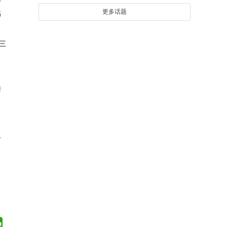
更多话题
临
三
清
司
及