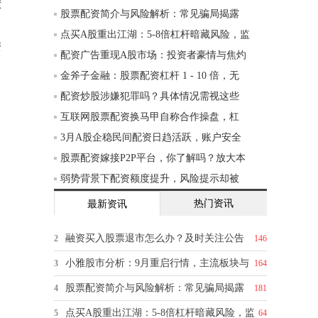
债
股票配资简介与风险解析：常见骗局揭露
点买A股重出江湖：5-8倍杠杆暗藏风险，监
资
配资广告重现A股市场：投资者豪情与焦灼
金斧子金融：股票配资杠杆 1 - 10 倍，无
配资炒股涉嫌犯罪吗？具体情况需视这些
互联网股票配资换马甲自称合作操盘，杠
3月A股企稳民间配资日趋活跃，账户安全
股票配资嫁接P2P平台，你了解吗？放大本
弱势背景下配资额度提升，风险提示却被
热门资讯
最新资讯
融资买入股票退市怎么办？及时关注公告
2
146
小雅股市分析：9月重启行情，主流板块与
3
164
股票配资简介与风险解析：常见骗局揭露
4
181
点买A股重出江湖：5-8倍杠杆暗藏风险，监
5
64