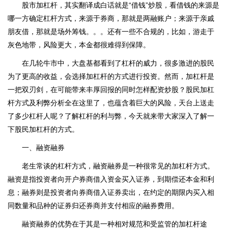
股市加杠杆，其实翻译成白话就是“借钱”炒股，看借钱的来源是
哪一方确定杠杆方式，来源于券商，那就是两融账户；来源于亲戚
朋友借，那就是场外筹钱。。。还有一些不合规的，比如，游走于
灰色地带，风险更大，本金都很难得到保障。
在几轮牛市中，大盘基都看到了杠杆的威力，很多激进的股民
为了更高的收益，会选择加杠杆的方式进行投资。然而，加杠杆是
一把双刃剑，在可能带来丰厚回报的同时怎样配资炒股？股民加杠
杆方式及利弊分析全在这里了，也蕴含着巨大的风险，天台上送走
了多少杠杆人呢？了解杠杆的利与弊，今天就来带大家深入了解一
下股民加杠杆的方式。
一、融资融券
老生常谈的杠杆方式，融资融券是一种很常见的加杠杆方式。
融资是指投资者向开户券商借入资金买入证券，到期偿还本金和利
息；融券则是投资者向券商借入证券卖出，在约定的期限内买入相
同数量和品种的证券归还券商并支付相应的融券费用。
融资融券的优势在于其是一种相对规范和受监管的加杠杆途