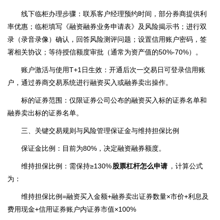
线下临柜办理步骤：联系客户经理预约时间，部分券商提供利
率优惠；临柜填写《融资融券业务申请表》及风险揭示书；进行双
录（录音录像）确认，回答风险测评问题；设置信用账户密码，签
署相关协议；等待授信额度审批（通常为资产值的50%-70%）。
账户激活与使用T+1日生效：开通后次一交易日可登录信用账
户，通过券商交易系统进行融资买入或融券卖出操作。
标的证券范围：仅限证券公司公布的融资买入标的证券名单和
融券卖出标的证券名单。
三、关键交易规则与风险管理保证金与维持担保比例
保证金比例：目前为80%，决定融资融券额度。
维持担保比例：需保持≥130%
股票杠杆怎么申请
，计算公式
为：
维持担保比例=融资买入金额+融券卖出证券数量×市价+利息及
费用现金+信用证券账户内证券市值​×100%