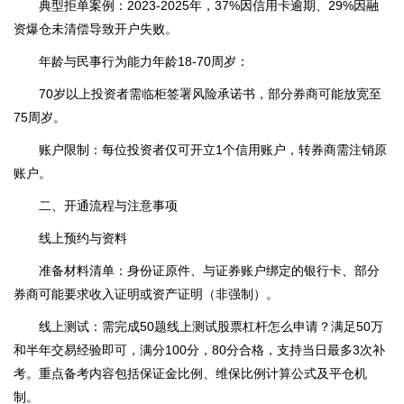
典型拒单案例：2023-2025年，37%因信用卡逾期、29%因融
资爆仓未清偿导致开户失败。
年龄与民事行为能力年龄18-70周岁：
70岁以上投资者需临柜签署风险承诺书，部分券商可能放宽至
75周岁。
账户限制：每位投资者仅可开立1个信用账户，转券商需注销原
账户。
二、开通流程与注意事项
线上预约与资料
准备材料清单：身份证原件、与证券账户绑定的银行卡、部分
券商可能要求收入证明或资产证明（非强制）。
线上测试：需完成50题线上测试股票杠杆怎么申请？满足50万
和半年交易经验即可，满分100分，80分合格，支持当日最多3次补
考。重点备考内容包括保证金比例、维保比例计算公式及平仓机
制。