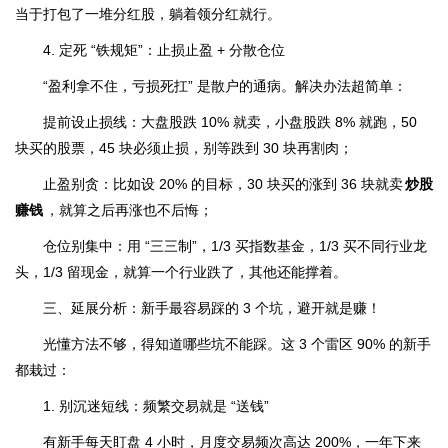
当于打包了一堆分红股，躺着领分红就行。
4. 定死 “铁规矩”：止损止盈 + 分散仓位
“盈利拿不住，亏损死扛” 是散户的通病。解决办法超简单：
提前设止损线：大盘股跌 10% 就卖，小盘股跌 8% 就跑，50
块买的股票，45 块必须止损，别等跌到 30 块再割肉；
止盈别贪：比如设 20% 的目标，30 块买的涨到 36 块就卖
炒股
赚钱
，就算之后再涨也不后悔；
仓位别集中：用 “三三制”，1/3 买指数基金，1/3 买不同行业龙
头，1/3 留现金，就算一个行业跌了，其他还能撑着。
三、延展分析：新手最容易踩的 3 个坑，避开就是赚！
光懂方法不够，得知道哪些坑不能踩。这 3 个雷区 90% 的新手
都栽过：
1. 别沉迷短线：频繁交易就是 “送钱”
有新手每天盯盘 4 小时，月度交易频次高达 200%，一年下来