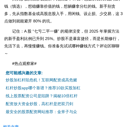
钱（慎选），想稳赚靠价值的钱，想躺赚拿分红的钱。新手别贪
多，先从指数基金或高股息股入手，用闲钱、设止损、少交易，这 3
点做到就能避开 80% 的坑。
记住：A 股 “七亏二平一赚” 的规律没变，但 2025 年掌握方法
的新手盈利比例已升到 25%。炒股不是暴富捷径，而是长期修行，
先活下去，再慢慢赚钱。你准备先试试哪种赚钱方式？评论区聊聊
～
#热点观察家#
您可能感兴趣的文章:
炒股加杠杆陷危机！互联网配资成高危赌
杠杆炒股app哪个靠谱？推荐10款买股加杠
线上股票配资公司是陷阱？揭秘10倍杠杆
配资放大资金炒股，高杠杆是把双刃剑
最安全的股票配资网站推荐：金斧子与众