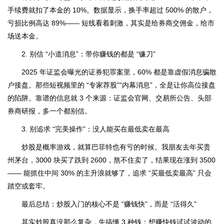
手续费就扣了本金的 10%。数据显示，换手率超过 500% 的散户，
亏损比例高达 89%—— 短线看着刺激，其实是给券商交佣金，给市
场送本金。
2. 别信 “小道消息”：带你赚钱的都是 “镰刀”
2025 年证监会曝光的证券犯罪案里，60% 都是靠虚假消息骗散
户接盘。那些短视频里的 “专家荐股”“内幕消息”，全是让你高位接盘
的陷阱。靠谱的信息就 3 个来源：证监会官网、交易所公告、头部
券商研报，多一个都别信。
3. 别追求 “完美操作”：没人能买在最低卖在最高
炒股是概率游戏，就算巴菲特也有亏的时候。我朋友去年买贵
州茅台，3000 块买了跌到 2600，熬不住卖了，结果现在涨到 3500
—— 能抓住中间 30% 的主升浪就够了，追求 “买最低卖最高” 只会
踏空或套牢。
最后总结：炒股入门的核心不是 “赚钱快”，而是 “活得久”
其实炒股真没那么复杂，先搞懂 3 种钱：想赚快钱试试波动的