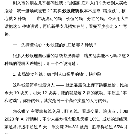
刚入市的朋友几乎都问过我：“炒股到底咋入门？为啥别人买啥
涨啥，我一进场就被套？” 其实
炒股赚钱
根本不是靠 “猜涨跌”，核
心就 3 种钱 —— 市场波动的钱、价值的钱、分红的钱。今天用大白
话把这 3 种钱讲透，再给新手支几招实在的，看完至少少走 2 年弯
路。
一、先搞懂核心：炒股赚的到底是哪 3 种钱？
很多人炒股连自己赚的啥钱都没弄清，瞎买乱卖能不亏吗？这 3
种钱的逻辑天差地别，咱一个个说清楚：
1. 市场波动的钱：赚 “别人口袋里的钱”，快但险
这种钱最简单也最诱人 —— 就是靠股价上蹿下跳赚差价，比如
今天 10 块买，明天 12 块卖，赚的就是这 2 块的波动。本质是 “零
和游戏”，你赚的钱，其实是另一个高位接盘的人亏的钱。
怎么赚？ 主要靠短线交易，盯 K 线、看成交量、追热点，比如
2023 年 AI 行情时，不少人靠炒概念股几天赚 10%。成功的短线玩
家通常持股不超过 5 天，单次赚 3%-8% 就跑，胜率得超过 65% 才