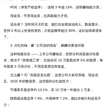
ROE（净资产收益率）：连续 3 年超 15%，说明赚钱能力强；
现金流：手里现金多，抗风险能力才强。
适合谁？ 没时间天天盯盘、能扛住短期波动的人。数据显示，
坚持 5 年以上价值投资的，正收益概率超过 80%，这比短线靠谱多
了。
3. 分红的钱：赚 “公司送的现金”，躺赚但要选对股
这种钱最实在 —— 上市公司赚钱后，把部分利润直接分给股
东，相当于 “持股领工资”。比如你买 10 万股股息率 5% 的股票，每
年能拿 5 万块分红，不用卖股票也有收益。
怎么赚？ 盯 “高股息龙头股”，这类公司大多经营稳、现金流
足。2025 年的数据里，这些股的分红超给力：
宇通客车股息率约 10.1%，买 10 万块一年能分 1 万多；
陕西煤业股息率 7.9%，中国神华 7.2%，都比存银行利息高不
少；