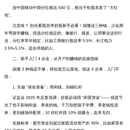
连中国移动中期分红都达 540 亿，相当于给股东发了 “大红
包”。
注意啥？ 别光看股息率炒股新手必看！搞懂这三种钱，少走两
年弯路学赚钱，得选分红稳定的。像银行、煤炭、公用事业这些行
业，分红率常年稳定，比如工商银行股息率 5.5%，长江电力
3.5%-5.1%，适合求稳的人。
二、新手入门 4 步走：从开户到赚钱的实操指南
搞懂 3 种钱还不够，得知道怎么落地。按这 4 步来，入门不
慌：
1. 先做 “保命准备”：用闲钱，别碰杠杆
证监会 2025 年反复强调，炒股必须用 “闲置资金”—— 就是亏
光了也不影响吃饭、养老的钱。千万别把孩子学费、养老钱投进
来，更别碰场外配资，10 倍杠杆跌 10% 就爆仓，血本无归。
实操标准：股市资金别超过家庭流动资产的 30%，比如家里有