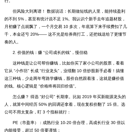
行。
但风险大到离谱！ 数据说话：长期做短线的人里，能持续盈利
的不到 5%，甚至有统计说不足 1%。我认识个新手去年追题材股，
月初赚了点就飘了，一个月交易 10 多次，年底算下来手续费扣了几
千，本金还亏 20%—— 这不光是给券商打工，还把钱送给了更懂节
奏的人。
2. 价值的钱：赚 “公司成长的钱”，慢但稳
这种钱是让公司帮你赚钱，比如你买了家小公司的股票，看着
它从 “小作坊” 长成 “行业龙头”，业绩翻 10 倍炒股新手必看！搞懂
这三种钱，少走两年弯路学赚钱，股价自然跟着涨，这就是赚价值
的钱。核心逻辑是 “价格终将回归价值”。
怎么赚？ 得选 “好公司” 长期拿。比如 2019 年买新能源龙头的
人，就算中间经历 50% 的回调还拿着，现在复权价翻了 15 倍。选
公司不用太复杂，盯 3 个指标就行：
PE（市盈率）：成熟行业 10-20 倍合理，高成长行业 30 倍以
内能接受，超过 50 倍要谨慎；