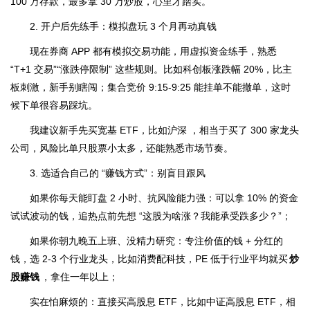
100 万存款，最多拿 30 万炒股，心里才踏实。
2. 开户后先练手：模拟盘玩 3 个月再动真钱
现在券商 APP 都有模拟交易功能，用虚拟资金练手，熟悉
“T+1 交易”“涨跌停限制” 这些规则。比如科创板涨跌幅 20%，比主
板刺激，新手别瞎闯；集合竞价 9:15-9:25 能挂单不能撤单，这时
候下单很容易踩坑。
我建议新手先买宽基 ETF，比如沪深 ，相当于买了 300 家龙头
公司，风险比单只股票小太多，还能熟悉市场节奏。
3. 选适合自己的 “赚钱方式”：别盲目跟风
如果你每天能盯盘 2 小时、抗风险能力强：可以拿 10% 的资金
试试波动的钱，追热点前先想 “这股为啥涨？我能承受跌多少？”；
如果你朝九晚五上班、没精力研究：专注价值的钱 + 分红的
钱，选 2-3 个行业龙头，比如消费配科技，PE 低于行业平均就买
炒
股赚钱
，拿住一年以上；
实在怕麻烦的：直接买高股息 ETF，比如中证高股息 ETF，相