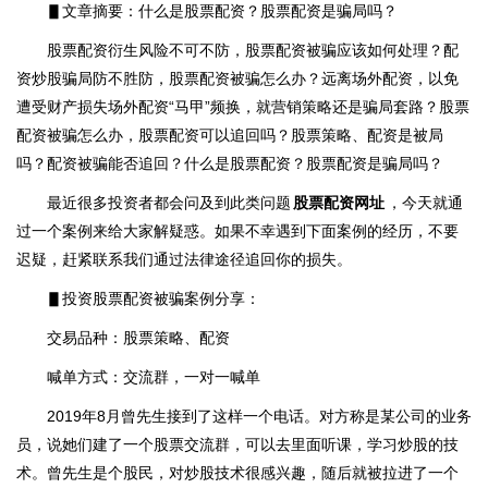
▋文章摘要：什么是股票配资？股票配资是骗局吗？
股票配资衍生风险不可不防，股票配资被骗应该如何处理？配
资炒股骗局防不胜防，股票配资被骗怎么办？远离场外配资，以免
遭受财产损失场外配资“马甲”频换，就营销策略还是骗局套路？股票
配资被骗怎么办，股票配资可以追回吗？股票策略、配资是被局
吗？配资被骗能否追回？什么是股票配资？股票配资是骗局吗？
最近很多投资者都会问及到此类问题
股票配资网址
，今天就通
过一个案例来给大家解疑惑。如果不幸遇到下面案例的经历，不要
迟疑，赶紧联系我们通过法律途径追回你的损失。
▋投资股票配资被骗案例分享：
交易品种：股票策略、配资
喊单方式：交流群，一对一喊单
2019年8月曾先生接到了这样一个电话。对方称是某公司的业务
员，说她们建了一个股票交流群，可以去里面听课，学习炒股的技
术。曾先生是个股民，对炒股技术很感兴趣，随后就被拉进了一个