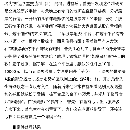
名为“财运学堂交流群（3）”的群。进群后，曾先生发现这个群确实
是交流股票的事情，每天晚上有专门的老师在直播间讲课，分析股
票的行情。一开始的几节课老师讲的是股票方面的事情，分析了股
票行情不容乐观，在直播间说要想办法帮助大家赚回从股市亏损的
钱。这个“赚钱的方法”就是——“某股票配资”平台，在这个平台有专
业老师一对一推荐个股操作，而且份额有限！看着群里有人发送
在“某股票配资”平台赚钱的截图，曾先生心动了，将自己的身分证等
开护需要准备的资料发送给了助理，很快助理将“某股票配资”平台的
软件发了过来。据了解，在这个平台里，默认的杠杆是10倍，
10000元可以当元购买股票，交易费用是千分之七，可购买的是沪深
A股的部分股票，股票走势和互联网上的沪深A股一样。开护后曾先
生有些顾虑一直没有入金，随着后来他经常在群里看见别人发送盈
利的截图就放松了警惕，往平台里入金了15万元，并添加了指导老
师“秦老师”。在“秦老师”的指导下，曾先生有赢有亏，但亏损居多，
几次下来，曾先生本金都亏完了。为什么在老师的指导下，还接连
亏损？其实这就是一个诈骗平台。
▋案件处理结果：