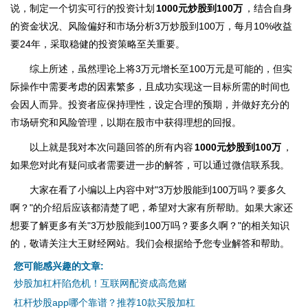
说，制定一个切实可行的投资计划
1000元炒股到100万
，结合自身
的资金状况、风险偏好和市场分析3万炒股到100万，每月10%收益
要24年，采取稳健的投资策略至关重要。
综上所述，虽然理论上将3万元增长至100万元是可能的，但实
际操作中需要考虑的因素繁多，且成功实现这一目标所需的时间也
会因人而异。投资者应保持理性，设定合理的预期，并做好充分的
市场研究和风险管理，以期在股市中获得理想的回报。
以上就是我对本次问题回答的所有内容
1000元炒股到100万
，
如果您对此有疑问或者需要进一步的解答，可以通过微信联系我。
大家在看了小编以上内容中对"3万炒股能到100万吗？要多久
啊？"的介绍后应该都清楚了吧，希望对大家有所帮助。如果大家还
想要了解更多有关"3万炒股能到100万吗？要多久啊？"的相关知识
的，敬请关注大王财经网站。我们会根据给予您专业解答和帮助。
您可能感兴趣的文章:
炒股加杠杆陷危机！互联网配资成高危赌
杠杆炒股app哪个靠谱？推荐10款买股加杠