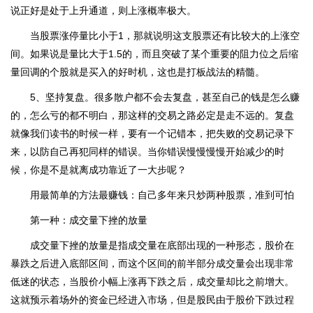
说正好是处于上升通道，则上涨概率极大。
当股票涨停量比小于1，那就说明这支股票还有比较大的上涨空
间。如果说是量比大于1.5的，而且突破了某个重要的阻力位之后缩
量回调的个股就是买入的好时机，这也是打板战法的精髓。
5、坚持复盘。很多散户都不会去复盘，甚至自己的钱是怎么赚
的，怎么亏的都不明白，那这样的交易之路必定是走不远的。复盘
就像我们读书的时候一样，要有一个记错本，把失败的交易记录下
来，以防自己再犯同样的错误。当你错误慢慢慢慢开始减少的时
候，你是不是就离成功靠近了一大步呢？
用最简单的方法最赚钱：自己多年来只炒两种股票，准到可怕
第一种：成交量下挫的放量
成交量下挫的放量是指成交量在底部出现的一种形态，股价在
暴跌之后进入底部区间，而这个区间的前半部分成交量会出现非常
低迷的状态，当股价小幅上涨再下跌之后，成交量却比之前增大。
这就预示着场外的资金已经进入市场，但是股民由于股价下跌过程