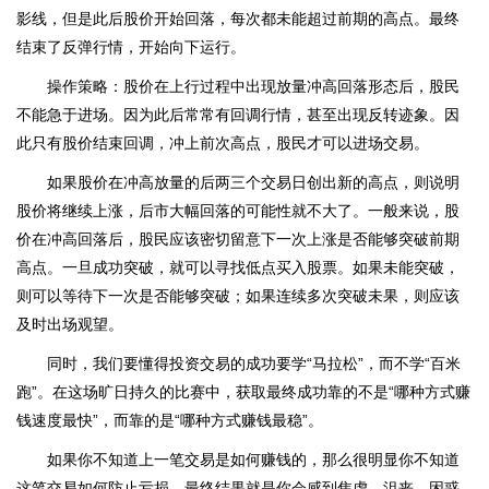
影线，但是此后股价开始回落，每次都未能超过前期的高点。最终
结束了反弹行情，开始向下运行。
操作策略：股价在上行过程中出现放量冲高回落形态后，股民
不能急于进场。因为此后常常有回调行情，甚至出现反转迹象。因
此只有股价结束回调，冲上前次高点，股民才可以进场交易。
如果股价在冲高放量的后两三个交易日创出新的高点，则说明
股价将继续上涨，后市大幅回落的可能性就不大了。一般来说，股
价在冲高回落后，股民应该密切留意下一次上涨是否能够突破前期
高点。一旦成功突破，就可以寻找低点买入股票。如果未能突破，
则可以等待下一次是否能够突破；如果连续多次突破未果，则应该
及时出场观望。
同时，我们要懂得投资交易的成功要学“马拉松”，而不学“百米
跑”。在这场旷日持久的比赛中，获取最终成功靠的不是“哪种方式赚
钱速度最快”，而靠的是“哪种方式赚钱最稳”。
如果你不知道上一笔交易是如何赚钱的，那么很明显你不知道
这笔交易如何防止亏损。最终结果就是你会感到焦虑、沮丧、困惑