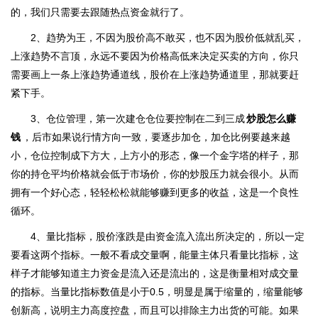
的，我们只需要去跟随热点资金就行了。
2、趋势为王，不因为股价高不敢买，也不因为股价低就乱买，
上涨趋势不言顶，永远不要因为价格高低来决定买卖的方向，你只
需要画上一条上涨趋势通道线，股价在上涨趋势通道里，那就要赶
紧下手。
3、仓位管理，第一次建仓仓位要控制在二到三成
炒股怎么赚
钱
，后市如果说行情方向一致，要逐步加仓，加仓比例要越来越
小，仓位控制成下方大，上方小的形态，像一个金字塔的样子，那
你的持仓平均价格就会低于市场价，你的炒股压力就会很小。从而
拥有一个好心态，轻轻松松就能够赚到更多的收益，这是一个良性
循环。
4、量比指标，股价涨跌是由资金流入流出所决定的，所以一定
要看这两个指标。一般不看成交量啊，能量主体只看量比指标，这
样子才能够知道主力资金是流入还是流出的，这是衡量相对成交量
的指标。当量比指标数值是小于0.5，明显是属于缩量的，缩量能够
创新高，说明主力高度控盘，而且可以排除主力出货的可能。如果