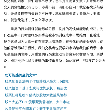
功交易的因素，我们如果不改变，岂不是注定要失败？如果你对改
变人的劣根性没有信心，停滞不前，请扪心自问：我是要快乐与成
功，还是要痛苦与失败？不改变，就意味着失败；要快乐，要成
功，就别无选择，只有立即改变。
重复的行为训练就能形成习惯，良好的习惯就能导向成功。为
什么在牛市的时候很多新手会被市场训练成牛市思维而一直看涨
呢？这是因为大盘一直在重复上涨动作，在强化他的多头观念，使
他的思维形成了惯性。我们交易者也要学习市场给我们的启示，市
场是最好的老师，用重复的行为来主动培养良好的交易习惯。所以
说，成功交易也就是正确的事情重复做，如此而已。#深度好文计划
#
您可能感兴趣的文章:
股票配资合法吗？借钱炒股风险大，5倍杠
股票投资：基于宏观与优势成长，精选优
股票杠杆是啥？借钱炒股放大收益风险都
股市大热下P2P股票配资需谨慎，大牛市碰
炒股配资平台哪家好？新手避坑选正规平