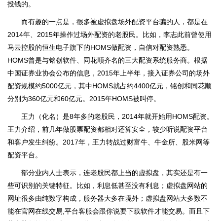
投钱的。
而有趣的一点是，很多被虚拟盘场外配资平台骗的人，都是在
2014年、2015年操作过场外配资的老股民。比如，李志此前曾使用
马云控股的恒生电子旗下的HOMS做配资，自信对配资熟悉。
HOMS曾是与铭创软件、同花顺齐名的三大配资系统服务商。根据
中国证券业协会公布的信息，2015年上半年，接入证券公司的场外
配资规模约5000亿元，其中HOMS就占约4400亿元，铭创和同花顺
分别为360亿元和60亿元。2015年HOMS被叫停。
王力（化名）是8年多的老股民，2014年就开始用HOMS配资。
王力介绍，前几年做股票配资都相对还算安全，较少听说配资平台
和客户发生纠纷。2017年，王力转战过财富牛、牛金所、股米网等
配资平台。
部分业内人士表示，连老股民都上当的虚拟盘，其实还是有一
些可识别的关键特征。比如，利息低甚至没有利息；虚拟盘网站的
网址很多由纯数字构成，服务器大多在境外；虚拟盘网站大多数不
能在官网在线交易,平台客服会跟你说要下载软件才能交易。而且下