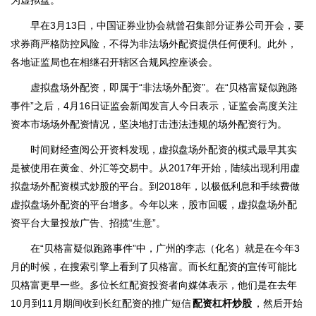
为虚拟盘。
早在3月13日，中国证券业协会就曾召集部分证券公司开会，要
求券商严格防控风险，不得为非法场外配资提供任何便利。此外，
各地证监局也在相继召开辖区合规风控座谈会。
虚拟盘场外配资，即属于“非法场外配资”。在“贝格富疑似跑路
事件”之后，4月16日证监会新闻发言人今日表示，证监会高度关注
资本市场场外配资情况，坚决地打击违法违规的场外配资行为。
时间财经查阅公开资料发现，虚拟盘场外配资的模式最早其实
是被使用在黄金、外汇等交易中。从2017年开始，陆续出现利用虚
拟盘场外配资模式炒股的平台。到2018年，以极低利息和手续费做
虚拟盘场外配资的平台增多。今年以来，股市回暖，虚拟盘场外配
资平台大量投放广告、招揽“生意”。
在“贝格富疑似跑路事件”中，广州的李志（化名）就是在今年3
月的时候，在搜索引擎上看到了贝格富。而长红配资的宣传可能比
贝格富更早一些。多位长红配资投资者向媒体表示，他们是在去年
10月到11月期间收到长红配资的推广短信
配资杠杆炒股
，然后开始