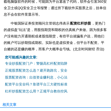
载电脑版软件的时候，可能因为平台篡改了代码，软件会引发360安
全卫士或QQ安全卫士等报警；通过所下载软件买股票之后，挂单信
息不会在软件里显示等。
中银国际证券投资顾问主管胡志伟表示
配资杠杆炒股
，更热门
的虚拟盘“玩法”是，用股指期货和期权的仿真账户来做。因为很多客
户没有能力开通期权或者股指期货，有些平台就骗客户说，用他们
的账户可以炒期指或期权。实际也是虚拟资金，但平台不配资。平
台赌的还是赚的概率，而客户大概率会亏钱。(北京时间财经 乔治)
您可能感兴趣的文章:
专业炒股配资门户：警惕高杠杆配资陷阱
正规股票配资怎么选？避开跑路坑，安全
股票配资咨询：出借资金赚利息，小心法
配资平台安全吗？靠谱平台三大硬性标准
杠杆炒股配资怎么用？正规平台教你控风
相关文章