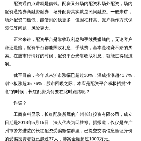
配资通俗点讲就是借钱。配资又分场内配资和场外配资，场内
配资通指券商融资融券，场外配资其实就是民间融资。一般来讲，
场外配资门槛低，能借到的钱更多，但因杠杆高、账户操作方式保
障低等问题，风险更大。
正常来讲，配资平台是靠收取利息和手续费赚钱的，无论客户
赚还是赔，配资平台都能照收利息、手续费，基本是稳赚不赔的买
卖。在股市行情好的时候，配资平台光靠收取利息，就能过得很滋
润。
截至目前，今年以来沪市涨幅已超过30%，深成指涨超41.7%，
创业板涨超35.76%，股市回暖之际，本应是配资平台积极招揽“生
意”的时候，长红配资为何要在此时跑路呢？
诈骗？
工商资料显示，长红配资所属的广州长红投资有限公司，成立
日期是2018年5月15日，法人代表为邱胜禄。据报道，仅仅是在广
州市警方进驻的长红配资受骗微信群里，已提交交易信息验证身份
的受骗投资者就已超过37人，涉案金额超过1000万元。