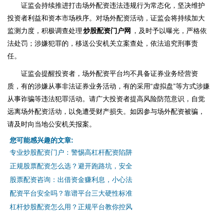
证监会持续推进打击场外配资违法违规行为常态化，坚决维护
投资者利益和资本市场秩序。对场外配资活动，证监会将持续加大
监测力度，积极调查处理
炒股配资门户网
，及时予以曝光，严格依
法处罚；涉嫌犯罪的，移送公安机关立案查处，依法追究刑事责
任。
证监会提醒投资者，场外配资平台均不具备证券业务经营资
质，有的涉嫌从事非法证券业务活动，有的采用“虚拟盘”等方式涉嫌
从事诈骗等违法犯罪活动。请广大投资者提高风险防范意识，自觉
远离场外配资活动，以免遭受财产损失。如因参与场外配资被骗，
请及时向当地公安机关报案。
您可能感兴趣的文章:
专业炒股配资门户：警惕高杠杆配资陷阱
正规股票配资怎么选？避开跑路坑，安全
股票配资咨询：出借资金赚利息，小心法
配资平台安全吗？靠谱平台三大硬性标准
杠杆炒股配资怎么用？正规平台教你控风