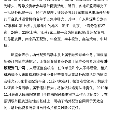
为噱头，诱导投资者参与场外配资活动。近日，各地证监局曝光了
一批场外配资平台，经汇总整理，证监会将258家非法从事场外配资
的平台及其运营机构名单予以集中曝光。其中，广东和深圳分别有
47家和41家上榜，是最集中的地区，浙江、北京、上海分别有27
家、24家、22家上榜。江苏7家上榜平台为恒泰配资/苏州配资网、
江苏配资网、南京禹王配资、牛金宝、泰丰投资、鑫达策略、中财
所。
证监会表示，场外配资活动本质上属于融资融券业务，而根据
新修订的证券法规定，证券融资融券业务属于证券公司专营业务
炒
股配资门户网
，未经证监会核准，任何单位和个人不得经营。相关
机构或个人未取得相应证券业务经营资质从事场外配资活动的证监
会曝光258家非法配资平台，江苏7家在列，投资者需远离，构成非
法证券业务活动，属于违法行为，将被依法追究法律责任。2019年
11月最高人民法院发布《全国法院民商事审判工作会议纪要》，在
强调场外配资违法性的基础上，明确了场外配资合同属于无效合
同，场外配资参与者将自行承担相关风险和责任。