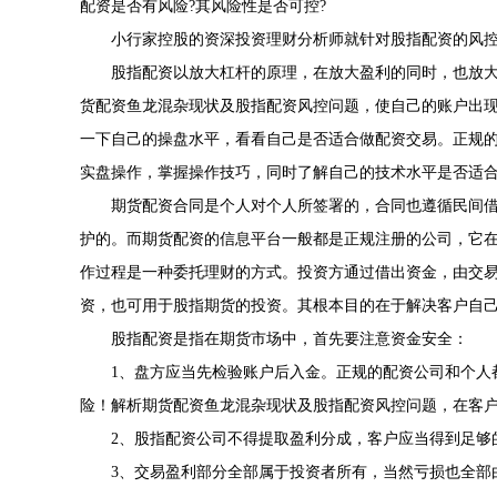
配资是否有风险?其风险性是否可控?
小行家控股的资深投资理财分析师就针对股指配资的风
股指配资以放大杠杆的原理，在放大盈利的同时，也放
货配资鱼龙混杂现状及股指配资风控问题，使自己的账户出
一下自己的操盘水平，看看自己是否适合做配资交易。正规
实盘操作，掌握操作技巧，同时了解自己的技术水平是否适
期货配资合同是个人对个人所签署的，合同也遵循民间
护的。而期货配资的信息平台一般都是正规注册的公司，它
作过程是一种委托理财的方式。投资方通过借出资金，由交
资，也可用于股指期货的投资。其根本目的在于解决客户自
股指配资是指在期货市场中，首先要注意资金安全：
1、盘方应当先检验账户后入金。正规的配资公司和个人
险！解析期货配资鱼龙混杂现状及股指配资风控问题，在客
2、股指配资公司不得提取盈利分成，客户应当得到足够
3、交易盈利部分全部属于投资者所有，当然亏损也全部