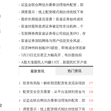
证监会联合网信办重拳治理场外配资，部
调查显示：线上配资模式相比传统线下有
期
股价长期低迷后逆袭！富途证券如何成长
量
富途控股和老虎证券被定性非法机构，个
拟
互联网券商富途证券母公司拟赴美IPO，存
富途证券深陷网络与用户信息安全风波，
保
百济神州科创板IPO获批，即将成全球首家
合
5月23日北京君正大幅高开，韦尔股份拟
A股大涨股民人均赚3.9万，新股民忙开户老
热门资讯
最新资讯
投资有风险！解析期货配资鱼龙混杂现状
2
177
配资安全至关重要：从平台选择到资金与
3
150
证监会联合网信办重拳治理场外配资，部
4
124
交
调查显示：线上配资模式相比传统线下有
5
126