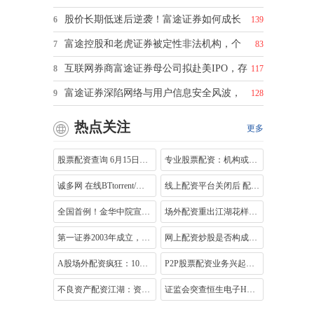
股价长期低迷后逆袭！富途证券如何成长
6
139
富途控股和老虎证券被定性非法机构，个
7
83
互联网券商富途证券母公司拟赴美IPO，存
8
117
富途证券深陷网络与用户信息安全风波，
9
128
热点关注
更多
股票配资查询 6月15日两市遭遇黑色星期一
专业股票配资：机构或个人提供的杠杆交
诚多网 在线BTtorrent/磁性链接在线转换工
线上配资平台关闭后 配资客转战线下配资
全国首例！金华中院宣判以持仓量交易量
场外配资重出江湖花样繁多 监管层提醒投
第一证券2003年成立，以特色策略与理念，
网上配资炒股是否构成犯罪？详解非法集
A股场外配资疯狂：10倍杠杆诱惑下，证监
P2P股票配资业务兴起：当网贷遇上A股疯狂
不良资产配资江湖：资源错位下的市场现
证监会突查恒生电子HOMS系统 约谈高管规