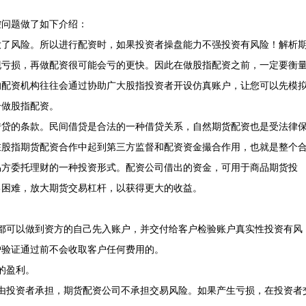
控问题做了如下介绍：
大了风险。所以进行配资时，如果投资者操盘能力不强投资有风险！解析
现亏损，再做配资很可能会亏的更快。因此在做股指配资之前，一定要衡
的配资机构往往会通过协助广大股指投资者开设仿真账户，让您可以先模
合做股指配资。
借贷的条款。民间借贷是合法的一种借贷关系，自然期货配资也是受法律
在股指期货配资合作中起到第三方监督和配资资金撮合作用，也就是整个
易方委托理财的一种投资形式。配资公司借出的资金，可用于商品期货投
己困难，放大期货交易杠杆，以获得更大的收益。
都可以做到资方的自己先入账户，并交付给客户检验账户真实性投资有风
户验证通过前不会收取客户任何费用的。
的盈利。
由投资者承担，期货配资公司不承担交易风险。如果产生亏损，在投资者