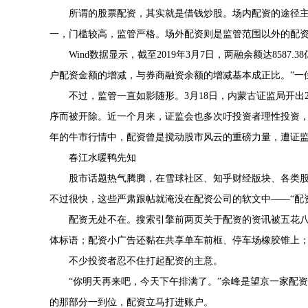
所谓的股票配资，其实就是借钱炒股。场内配资的途径主
一，门槛较高，监管严格。场外配资则是监管范围以外的配
Wind数据显示，截至2019年3月7日，两融余额达8587
户配资金额的增减，与券商融资余额的增减基本成正比。”一
不过，监管一直如影随形。3月18日，内蒙古证监局开出
序而被开除。近一个月来，证监会也多次吁投资者理性投资，并
年的牛市行情中，配资曾是搅动股市风云的重磅力量，遭证
春江水暖鸭先知
股市话题热气腾腾，在雪球社区、知乎财经版块、各类
不过很快，这些严肃跟帖就淹没在配资公司的软文中——“配资
配资无处不在。搜索引擎前两页关于配资的资讯被五花八
体标语；配资小广告还黏在共享单车前框、停车场橡胶锥上
不少投资者忍不住打起配资的主意。
“你明天再来吧，今天下午排满了。”余峰是望京一家配
的那部分一到位，配资立马打进账户。