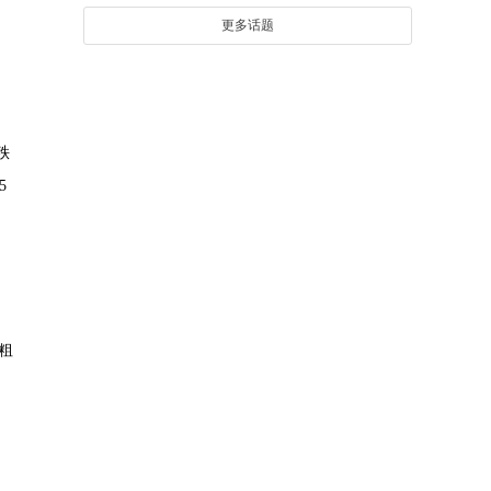
更多话题
秩
5
，
粗