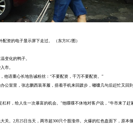
外配资的电子显示屏下走过。 （东方IC/图）
水温变化的鸭子。
户入市。
，他语重心长地告诫粉丝：“不要配资，千万不要配资。”
厦的办公室里，张志鹏西装革履，捂着手机来回踱步，嘟囔几句后赶忙又回
足杠杆，给人生一次暴富的机会。”他喋喋不休地对客户说，“牛市来了赶
关。2月25日当天，两市超300只个股涨停。火爆的红色盘面下，原本