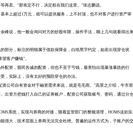
等再卖。“那肯定不行，决定权在我们这里。”张志鹏说。
基本上超过1万元，就可以提供服务，上不封顶，也不对客户进行资产审
。余峰说，他一般会询问对方的炒股年限，操作手法，聊上几句就看得出
包的部分，标注的明细属于借款保障金，白纸黑字约定，如若出现穿仓状
希望客户赚钱”。
票场外配资，股民告诫勿配资，但也不至于亏钱，最害怕出现暴涨暴跌的行
接受，实际上，没有太好的预防穿仓的办法。
配资公司自有资金对于融资需求来说，就是毛毛雨。”高景之介绍，牛市里
介。出资方把钱打入自己的证券账户，配资公司获取账号、密码，通过分
HOMS系统，实现与券商的对接，随着监管部门的整顿清理，HOMS这款应
功能强大，技术层面上券商无法完全杜绝。普遍的运作方式为，子账户的