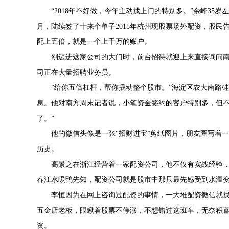
“2018年不好做，今年主动找上门的特别多。”余峰3
月，陆续签了十来个单子2015年杭州现股票场外配资，股
配上五倍，就是一个上千万的账户。
刚迈进这家公司的大门时，前台招待就迎上来直接询问南
司正在大量招聘业务员。
“给你五倍杠杆，帮你撬动整个股市。”海淀区农大南路
息。他对南方周末记者说，小笔资金签约的客户特别多，但不
了。”
他的微信头像是一张“招财进宝”剪纸图片，朋友圈写着
历史。
高景之在浙江经营着一家配资公司，他不仅有实战经验
春江水暖鸭先知，配资公司就是股市中那只最先感受到水温
李恒因为在网上咨询过配资的事情，一大堆配资微信就找
五金店老板，眼瞅着股票不停涨，不想错过这班车，无奈积
资。