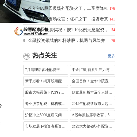
今年初A股回暖场外配资火了，二季度降杠
6
176
2015年A股市场收官：杠杆之下，投资者悲
7
141
非法场外配资揭秘：按1:10比例无息配资，
8
54
金融投资领域的杠杆炒股：机遇与风险并
9
76
热点关注
更多
7月清理后多地配资平台悄悄恢复业务，恒
中金汇融 新质生产力与新国九条下，中介
新手必看！揭开股票配资入门的神秘面纱
全国首例！金华中院宣判以持仓量交易量
到
股市大幅震荡下P2P行业几家欢喜几家忧，
欧意最新版本及个人炒股票开户前必知重
专业股票配资：机构或个人提供的杠杆交
2015年配资致股市大起大落，如今牛市预期
紧
沪指冲上5000点后民间资本涌入 股民杠杆
A股年报披露季收官，5403家上市公司披露
偃
市场发展下投资者受资金限制，金融杠杆
监管大力整顿场外配资，多地证监局密集