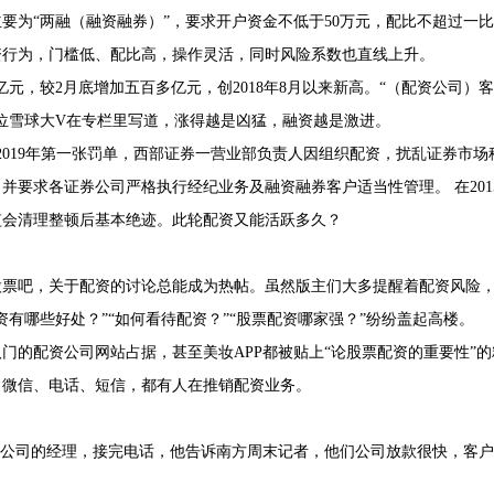
要为“两融（融资融券）”，要求开户资金不低于50万元，配比不超过一比
资行为，门槛低、配比高，操作灵活，同时风险系数也直线上升。
.38亿元，较2月底增加五百多亿元，创2018年8月以来新高。“（配资公司）客
位雪球大V在专栏里写道，涨得越是凶猛，融资越是激进。
2019年第一张罚单，西部证券一营业部负责人因组织配资，扰乱证券市场
要求各证券公司严格执行经纪业务及融资融券客户适当性管理。 在201
监会清理整顿后基本绝迹。此轮配资又能活跃多久？
股票吧，关于配资的讨论总能成为热帖。虽然版主们大多提醒着配资风险
有哪些好处？”“如何看待配资？”“股票配资哪家强？”纷纷盖起高楼。
门的配资公司网站占据，甚至美妆APP都被贴上“论股票配资的重要性”的
；微信、电话、短信，都有人在推销配资业务。
资公司的经理，接完电话，他告诉南方周末记者，他们公司放款很快，客户