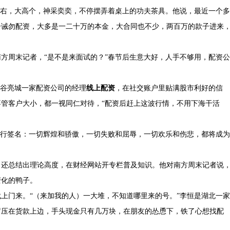
5岁左右，大高个，神采奕奕，不停摆弄着桌上的功夫茶具。他说，最近一个多
民告诫勿配资，大多是一二十万的本金，大合同也不少，两百万的款子进来
方周末记者，“是不是来面试的？”春节后生意大好，人手不够用，配资公
硅谷亮城一家配资公司的经理
线上配资
，在社交账户里贴满股市利好的信
管客户大小，都一视同仁对待，“配资后赶上这波行情，不用下海干活
一行签名：一切辉煌和骄傲，一切失败和屈辱，一切欢乐和伤悲，都将成为
，还总结出理论高度，在财经网站开专栏普及知识。他对南方周末记者说
变化的鸭子。
上门来。“（来加我的人）一大堆，不知道哪里来的号。”李恒是湖北一家
蓄压在货款上边，手头现金只有几万块，在朋友的怂恿下，铁了心想找配