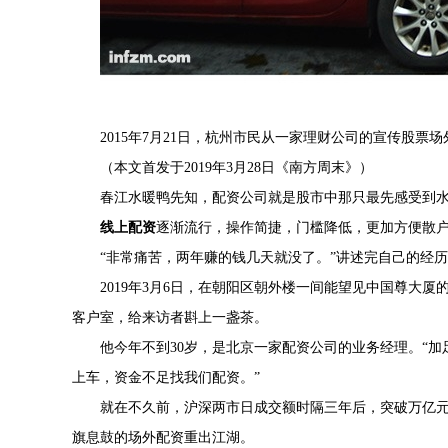
2015年7月21日，杭州市民从一家理财公司的宣传股票场
（本文首发于2019年3月28日《南方周末》）
春江水暖鸭先知，配资公司就是股市中那只最先感受到
线上配资
逐渐流行，操作简捷，门槛降低，更加方便散
“非常痛苦，两年赚的钱几天就没了。”讲述完自己的经历
2019年3月6日，在朝阳区朝外楼一间能望见中国尊大
客户室，给来访者斟上一盏茶。
他今年不到30岁，是北京一家配资公司的业务经理。“加
上车，资金不足找我们配资。”
就在不久前，沪深两市日成交额时隔三年后，突破万亿元大
旗息鼓的场外配资重出江湖。