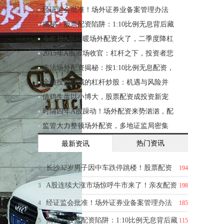
经证监会批准！场外证券业备案管理办法
揭秘！股票配资陷阱：1:10比例无息背后藏
今年初A股回暖场外配资火了，二季度降杠
2015年A股市场收官：杠杆之下，投资者悲
非法场外配资揭秘：按1:10比例无息配资，
金融投资领域的杠杆炒股：机遇与风险并
借鸡生蛋以小博大，股票配资成投资新宠
时隔四年A股躁动！场外配资来势汹汹，配
监管大力整顿场外配资，多地证监局密集
热门资讯
最新资讯
长沙32岁男子因中车跌停跳楼！股票配资
2
194
A股连续大涨市场惊呼牛市来了！亲友配资
3
198
经证监会批准！场外证券业备案管理办法
4
185
揭秘！股票配资陷阱：1:10比例无息背后藏
5
115