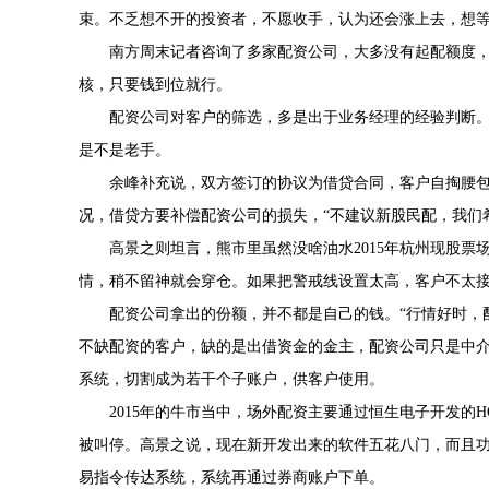
束。不乏想不开的投资者，不愿收手，认为还会涨上去，想等
南方周末记者咨询了多家配资公司，大多没有起配额度，
核，只要钱到位就行。
配资公司对客户的筛选，多是出于业务经理的经验判断
是不是老手。
余峰补充说，双方签订的协议为借贷合同，客户自掏腰
况，借贷方要补偿配资公司的损失，“不建议新股民配，我们
高景之则坦言，熊市里虽然没啥油水2015年杭州现股
情，稍不留神就会穿仓。如果把警戒线设置太高，客户不太
配资公司拿出的份额，并不都是自己的钱。“行情好时，
不缺配资的客户，缺的是出借资金的金主，配资公司只是中
系统，切割成为若干个子账户，供客户使用。
2015年的牛市当中，场外配资主要通过恒生电子开发的
被叫停。高景之说，现在新开发出来的软件五花八门，而且
易指令传达系统，系统再通过券商账户下单。