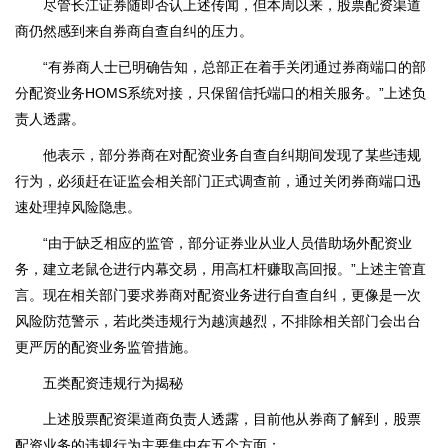
尽管长江证券随即否认上述传闻，但本周以来，股票配资渠道
商仍然感到来自券商自查自纠的压力。
“有券商人士已明确告知，总部正在着手关闭通过券商端口的部
分配资业务HOMS系统对接，只保留信托端口的相关服务。”上述负
责人透露。
他表示，部分券商在对配资业务自查自纠期间发现了某些违规
行为，必须赶在证监会相关部门正式调查前，通过关闭券商端口迅
速处理掉风险隐患。
“由于缺乏相应的监管，部分证券业从业人员借助场外配资业
务，建立老鼠仓进行内幕交易，用高杠杆赚取高回报。”上述主管直
言。现在相关部门要求券商对配资业务进行自查自纠，更像是一次
风险防范警示，若此类违规行为越演越烈，不排除相关部门会出台
更严厉的配资业务监管措施。
五类配资违规行为揭秘
上述股票配资渠道商负责人透露，目前他从券商了解到，股票
配资业务的违规行为主要集中在五个方面：