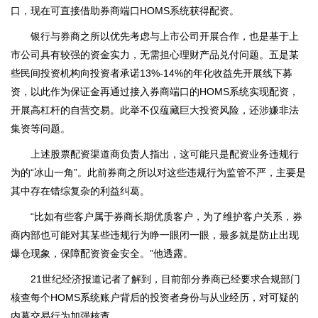
口，现在可直接借助券商端口HOMS系统获得配资。
银行与券商之所以优先考虑与上市公司开展合作，也是基于上
市公司具有较强的资金实力，无需担心理财产品兑付问题。五是某
些民间投资机构向投资者承诺13%-14%的年化收益先开展线下募
资，以此作为保证金再通过接入券商端口的HOMS系统实现配资，
开展高杠杆的自营交易。此举不仅蕴藏巨大投资风险，还涉嫌非法
集资等问题。
上述股票配资渠道商负责人指出，这可能只是配资业务违规行
为的“冰山一角”。此前券商之所以对这些违规行为监管不严，主要是
其中存在错综复杂的利益纠葛。
“比如有些客户属于券商长期优质客户，为了维护客户关系，券
商内部也可能对其某些违规行为睁一眼闭一眼，最多就是防止出现
爆仓现象，保障配资资金安全。”他透露。
21世纪经济报道记者了解到，目前部分券商已经要求合规部门
核查每个HOMS系统账户背后的投资者身份与从业经历，对可疑的
内幕交易行为加强核查。