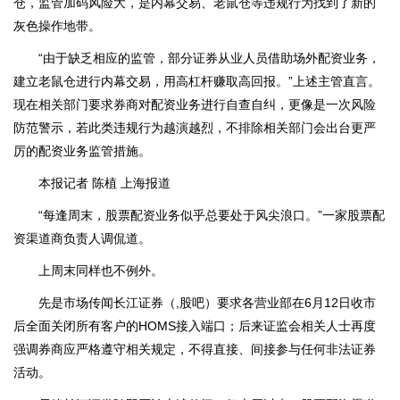
仓，监管加码风险大，是内幕交易、老鼠仓等违规行为找到了新的
灰色操作地带。
“由于缺乏相应的监管，部分证券从业人员借助场外配资业务，
建立老鼠仓进行内幕交易，用高杠杆赚取高回报。”上述主管直言。
现在相关部门要求券商对配资业务进行自查自纠，更像是一次风险
防范警示，若此类违规行为越演越烈，不排除相关部门会出台更严
厉的配资业务监管措施。
本报记者 陈植 上海报道
“每逢周末，股票配资业务似乎总要处于风尖浪口。”一家股票配
资渠道商负责人调侃道。
上周末同样也不例外。
先是市场传闻长江证券（,股吧）要求各营业部在6月12日收市
后全面关闭所有客户的HOMS接入端口；后来证监会相关人士再度
强调券商应严格遵守相关规定，不得直接、间接参与任何非法证券
活动。