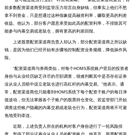
前多数配资渠道商受到监管压力坦言自身缺钱，但事实上他们不愁
拿不到资金，只是想通过这种假象提高融资利率，赚取更高的利差
收益。他认为，部分客户愿意承受如此高的配资利率，不排除其可
能参与内幕交易或老鼠仓，拥有更高的利差回报。
上述股票配资渠道商负责人却认为，部分配资渠道商之所以缺
钱，是因为他们已经开始有步骤地控制配资业务规模，降低操作风
险。
“配资渠道商与券商类似，对每个HOMS系统账户背后的投资者
身份与从业经历缺乏详尽的尽职调查，很难判断其中是否存在证券
业从业人员暗中设立老鼠仓进行高杠杆的内幕交易。”他表示。通
常，配资渠道商也只能看到HOMS系统下每个配资子账户的每日净
值波动，但无法掌握各个子账户的股票持仓变化。若监管部门开始
调查这些账户隐藏的内幕交易或老鼠仓行为，配资渠道商将不可避
免地受到牵连。
近期，上述负责人所在的机构对客户身份进行了一轮风险排
查，暂停了部分证券业从业人员的配资账户。他直言，股票配资渠