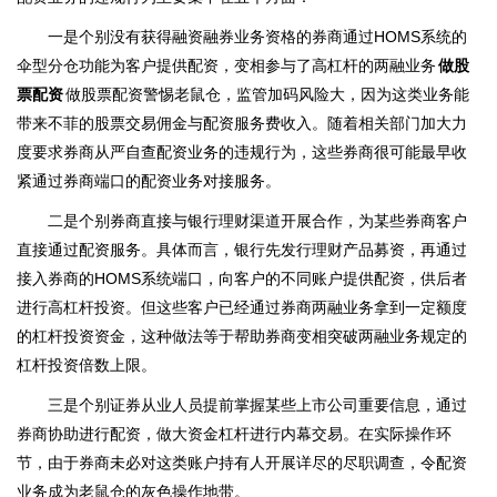
一是个别没有获得融资融券业务资格的券商通过HOMS系统的
伞型分仓功能为客户提供配资，变相参与了高杠杆的两融业务
做股
票配资
做股票配资警惕老鼠仓，监管加码风险大，因为这类业务能
带来不菲的股票交易佣金与配资服务费收入。随着相关部门加大力
度要求券商从严自查配资业务的违规行为，这些券商很可能最早收
紧通过券商端口的配资业务对接服务。
二是个别券商直接与银行理财渠道开展合作，为某些券商客户
直接通过配资服务。具体而言，银行先发行理财产品募资，再通过
接入券商的HOMS系统端口，向客户的不同账户提供配资，供后者
进行高杠杆投资。但这些客户已经通过券商两融业务拿到一定额度
的杠杆投资资金，这种做法等于帮助券商变相突破两融业务规定的
杠杆投资倍数上限。
三是个别证券从业人员提前掌握某些上市公司重要信息，通过
券商协助进行配资，做大资金杠杆进行内幕交易。在实际操作环
节，由于券商未必对这类账户持有人开展详尽的尽职调查，令配资
业务成为老鼠仓的灰色操作地带。