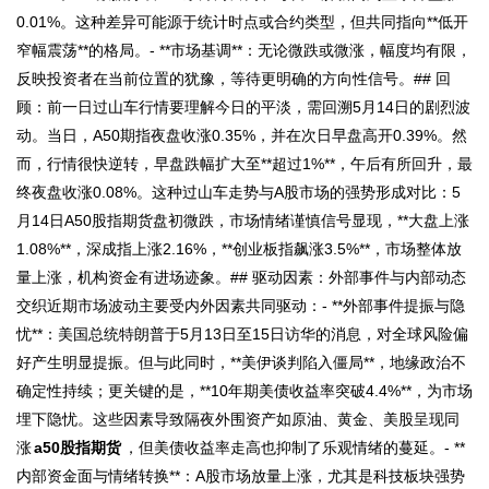
0.01%。这种差异可能源于统计时点或合约类型，但共同指向**低开
窄幅震荡**的格局。- **市场基调**：无论微跌或微涨，幅度均有限，
反映投资者在当前位置的犹豫，等待更明确的方向性信号。## 回
顾：前一日过山车行情要理解今日的平淡，需回溯5月14日的剧烈波
动。当日，A50期指夜盘收涨0.35%，并在次日早盘高开0.39%。然
而，行情很快逆转，早盘跌幅扩大至**超过1%**，午后有所回升，最
终夜盘收涨0.08%。这种过山车走势与A股市场的强势形成对比：5
月14日A50股指期货盘初微跌，市场情绪谨慎信号显现，**大盘上涨
1.08%**，深成指上涨2.16%，**创业板指飙涨3.5%**，市场整体放
量上涨，机构资金有进场迹象。## 驱动因素：外部事件与内部动态
交织近期市场波动主要受内外因素共同驱动：- **外部事件提振与隐
忧**：美国总统特朗普于5月13日至15日访华的消息，对全球风险偏
好产生明显提振。但与此同时，**美伊谈判陷入僵局**，地缘政治不
确定性持续；更关键的是，**10年期美债收益率突破4.4%**，为市场
埋下隐忧。这些因素导致隔夜外围资产如原油、黄金、美股呈现同
涨
a50股指期货
，但美债收益率走高也抑制了乐观情绪的蔓延。- **
内部资金面与情绪转换**：A股市场放量上涨，尤其是科技板块强势