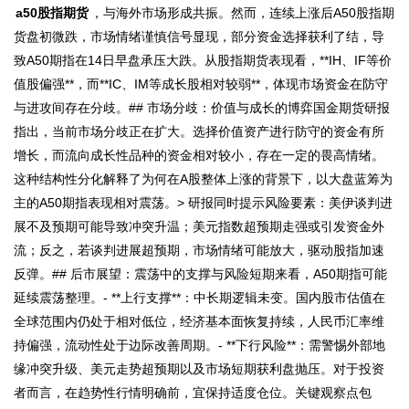
a50股指期货
，与海外市场形成共振。然而，连续上涨后A50股指期
货盘初微跌，市场情绪谨慎信号显现，部分资金选择获利了结，导
致A50期指在14日早盘承压大跌。从股指期货表现看，**IH、IF等价
值股偏强**，而**IC、IM等成长股相对较弱**，体现市场资金在防守
与进攻间存在分歧。## 市场分歧：价值与成长的博弈国金期货研报
指出，当前市场分歧正在扩大。选择价值资产进行防守的资金有所
增长，而流向成长性品种的资金相对较小，存在一定的畏高情绪。
这种结构性分化解释了为何在A股整体上涨的背景下，以大盘蓝筹为
主的A50期指表现相对震荡。> 研报同时提示风险要素：美伊谈判进
展不及预期可能导致冲突升温；美元指数超预期走强或引发资金外
流；反之，若谈判进展超预期，市场情绪可能放大，驱动股指加速
反弹。## 后市展望：震荡中的支撑与风险短期来看，A50期指可能
延续震荡整理。- **上行支撑**：中长期逻辑未变。国内股市估值在
全球范围内仍处于相对低位，经济基本面恢复持续，人民币汇率维
持偏强，流动性处于边际改善周期。- **下行风险**：需警惕外部地
缘冲突升级、美元走势超预期以及市场短期获利盘抛压。对于投资
者而言，在趋势性行情明确前，宜保持适度仓位。关键观察点包